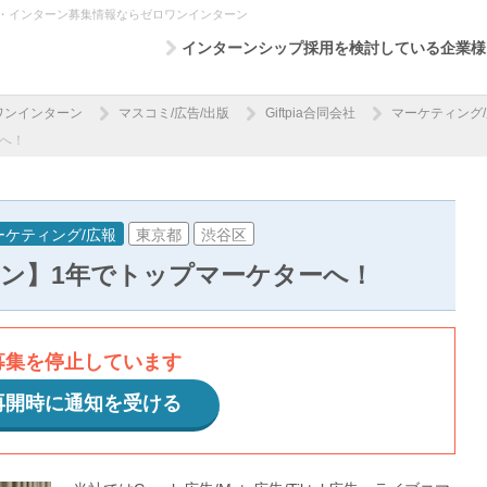
ップ・インターン募集情報ならゼロワンインターン
インターンシップ採用を検討している企業様
ワンインターン
マスコミ/広告/出版
Giftpia合同会社
マーケティング
へ！
ーケティング/広報
東京都
渋谷区
ン】1年でトップマーケターへ！
募集を停止しています
再開時に通知を受ける