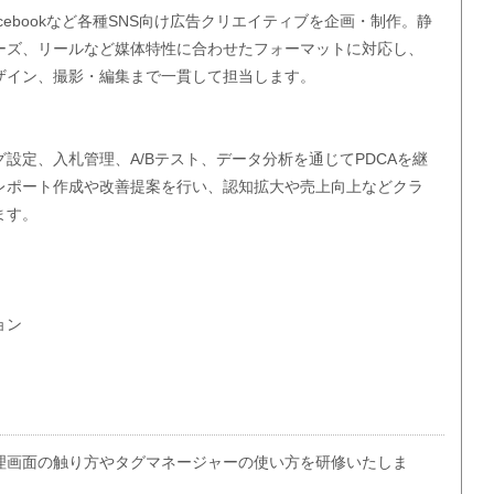
ok、Facebookなど各種SNS向け広告クリエイティブを企画・制作。静
ーズ、リールなど媒体特性に合わせたフォーマットに対応し、
ザイン、撮影・編集まで一貫して担当します。
設定、入札管理、A/Bテスト、データ分析を通じてPDCAを継
レポート作成や改善提案を行い、認知拡大や売上向上などクラ
ます。
ョン
理画面の触り方やタグマネージャーの使い方を研修いたしま