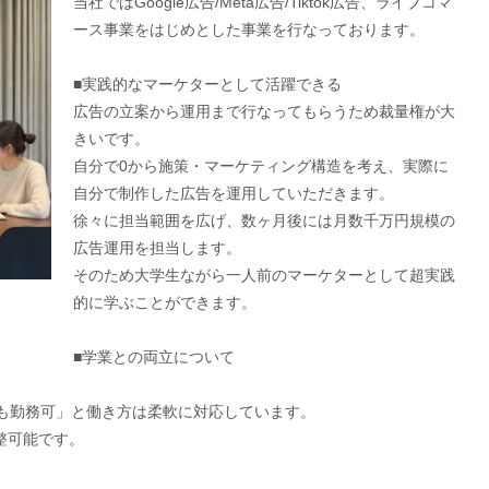
当社ではGoogle広告/Meta広告/Tiktok広告、ライブコマ
ース事業をはじめとした事業を行なっております。
■実践的なマーケターとして活躍できる
広告の立案から運用まで行なってもらうため裁量権が大
きいです。
自分で0から施策・マーケティング構造を考え、実際に
自分で制作した広告を運用していただきます。
徐々に担当範囲を広げ、数ヶ月後には月数千万円規模の
広告運用を担当します。
そのため大学生ながら一人前のマーケターとして超実践
的に学ぶことができます。
■学業との両立について
でも勤務可」と働き方は柔軟に対応しています。
整可能です。