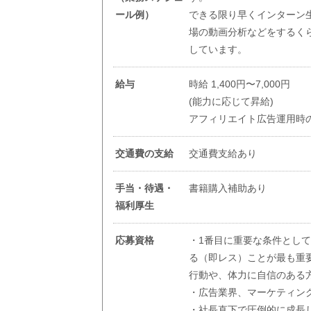
ール例）
できる限り早くインターン
場の動画分析などをするく
しています。
給与
時給 1,400円〜7,000円
(能力に応じて昇給)
アフィリエイト広告運用時
交通費の支給
交通費支給あり
手当・待遇・
書籍購入補助あり
福利厚生
応募資格
・1番目に重要な条件とし
る（即レス）ことが最も重
行動や、体力に自信のある
・広告業界、マーケティン
・社長直下で圧倒的に成長