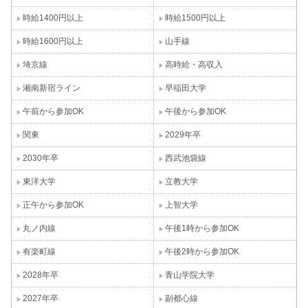
時給1400円以上
時給1500円以上
時給1600円以上
山手線
埼京線
高時給・高収入
湘南新宿ライン
早稲田大学
午前から参加OK
午後から参加OK
関東
2029年卒
2030年卒
西武池袋線
東洋大学
立教大学
正午から参加OK
上智大学
丸ノ内線
午後1時から参加OK
有楽町線
午後2時から参加OK
2028年卒
青山学院大学
2027年卒
副都心線