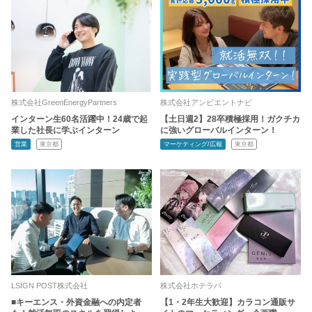
株式会社GreenEnergyPartners
株式会社アンビエントナビ
インターン生60名活躍中！24歳で起
【土日週2】28卒積極採用！ガクチカ
業した社長に学ぶインターン
に強いグローバルインターン！
営業
東京都
マーケティング/広報
東京都
LSIGN POST株式会社
株式会社ホテラバ
■キーエンス・外資金融への内定者
【1・2年生大歓迎】カラコン通販サ