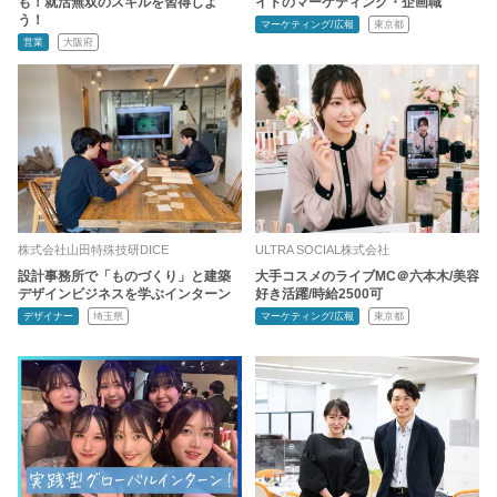
も！就活無双のスキルを習得しよ
イトのマーケティング・企画職
う！
マーケティング/広報
東京都
営業
大阪府
株式会社山田特殊技研DICE
ULTRA SOCIAL株式会社
設計事務所で「ものづくり」と建築
大手コスメのライブMC＠六本木/美容
デザインビジネスを学ぶインターン
好き活躍/時給2500可
デザイナー
埼玉県
マーケティング/広報
東京都