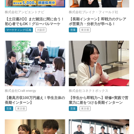
株式会社アンビエントナビ
株式会社ブレイク・フィールド社
【土日週2◎】まだ就活に間に合う！
【長期インターン】即戦力のテレア
初心者でもOK！グローバルマーケ
ポ営業力・分析力が学べる！
マーケティング/広報
大阪府
営業
東京都
株式会社Craft energy
株式会社コネクトボックス
【最高月収100万円越え！学生主体の
【学生から即戦力へ】研修×実践で営
長期インターン】
業力に差をつける長期インターン
営業
東京都
営業
東京都