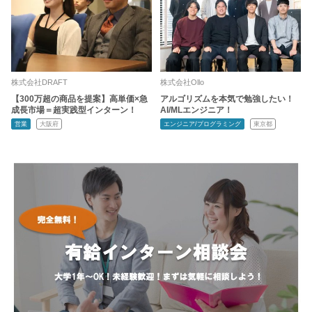
株式会社DRAFT
株式会社Ollo
【300万超の商品を提案】高単価×急
アルゴリズムを本気で勉強したい！
成長市場＝超実践型インターン！
AI/MLエンジニア！
営業
大阪府
エンジニア/プログラミング
東京都