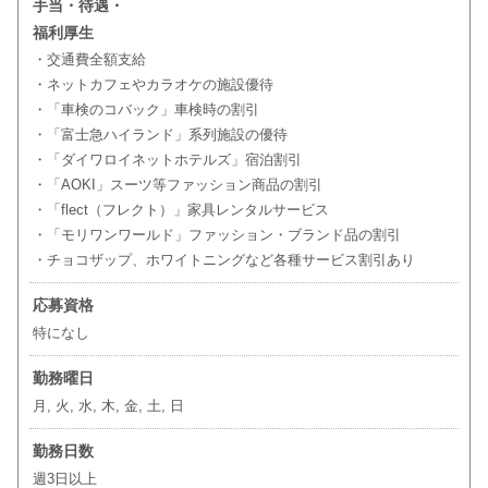
手当・待遇・
福利厚生
・交通費全額支給
・ネットカフェやカラオケの施設優待
・「車検のコバック」車検時の割引
・「富士急ハイランド」系列施設の優待
・「ダイワロイネットホテルズ」宿泊割引
・「AOKI」スーツ等ファッション商品の割引
・「flect（フレクト）」家具レンタルサービス
・「モリワンワールド」ファッション・ブランド品の割引
・チョコザップ、ホワイトニングなど各種サービス割引あり
応募資格
特になし
勤務曜日
月, 火, 水, 木, 金, 土, 日
勤務日数
週3日以上