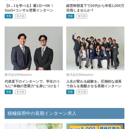
【0→1を学べる】週1日〜OK！
経営幹部直下で20代から年収1,000万
SaaS×コンサル営業インターン
目指しませんか？
営業
東京都
営業
東京都
株式会社Rebounce
株式会社Rebounce
代表直下のインターンで、学生のう
人生が変わる経験を。圧倒的な成長
ちに“本物の営業力”を身につける！
で自らを覚醒させる長期インターン
営業
東京都
営業
東京都
積極採用中の長期インターン求人