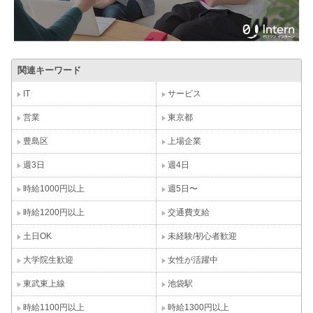
関連キーワード
IT
サービス
営業
東京都
豊島区
上場企業
週3日
週4日
時給1000円以上
週5日〜
時給1200円以上
交通費支給
土日OK
未経験/初心者歓迎
大学院生歓迎
女性が活躍中
東武東上線
池袋駅
時給1100円以上
時給1300円以上