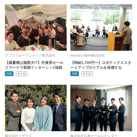
アプコグループジャパン株式会社
Industry Alpha株式会社
【裁量権は無限大!?】外資系セール
【時給1,700円〜】ロボティクススタ
スマーケで長期インターン！#池袋
ートアップのリアルを体感する
営業
東京都
営業
東京都
株式会社リザラズ
株式会社日本セールスセンター