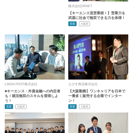
株式会社DRAFT
【キーエンス流営業術！】営業力を
武器に社会で無双できる力を体得！
営業
大阪府
LSIGN POST株式会社
えびす商店株式会社
■キーエンス・外資金融への内定者
【大阪勤務】ワンキャリアを日本で
も！就活無双のスキルを習得しよ
一番多く販売する企業でインター
う！
ン！
営業
大阪府
営業
大阪府