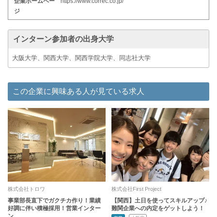
企業ホームペー
https://www.correc.co.jp/
ジ
インターン参加者の出身大学
大阪大学、関西大学、関西学院大学、同志社大学
この企業に興味ある人が見ている求人
株式会社トロワ
株式会社First Project
事業部長直下でガクチカ作り！業績
【関西】土日を使ってスキルアップ♪
好調に伴い積極採用！営業インター
難関企業への内定をゲットしよう！
ン