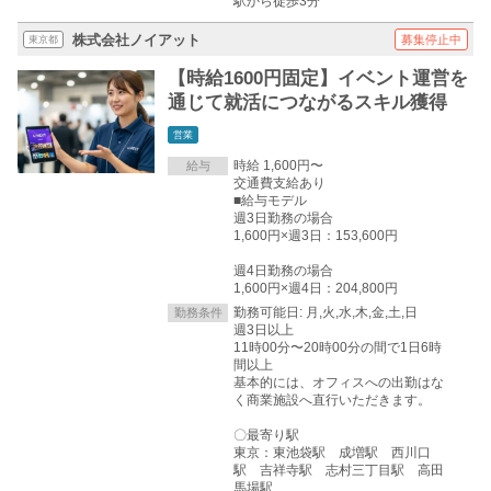
駅から徒歩3分
株式会社ノイアット
募集停止中
東京都
【時給1600円固定】イベント運営を
通じて就活につながるスキル獲得
営業
時給 1,600円〜
給与
交通費支給あり
■給与モデル
週3日勤務の場合
1,600円×週3日：153,600円
週4日勤務の場合
1,600円×週4日：204,800円
勤務可能日: 月,火,水,木,金,土,日
勤務条件
週3日以上
11時00分〜20時00分の間で1日6時
間以上
基本的には、オフィスへの出勤はな
く商業施設へ直行いただきます。
〇最寄り駅
東京：東池袋駅 成増駅 西川口
駅 吉祥寺駅 志村三丁目駅 高田
馬場駅