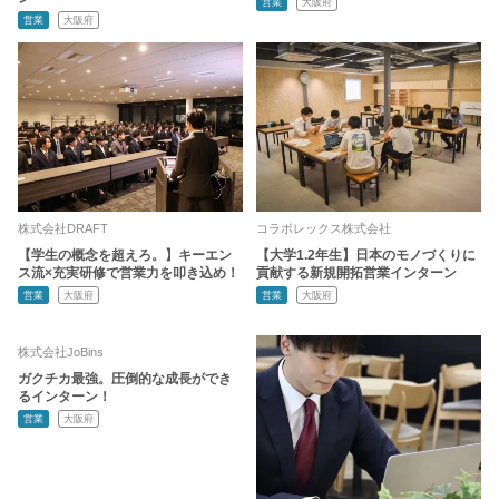
営業
大阪府
営業
大阪府
株式会社DRAFT
コラボレックス株式会社
【学生の概念を超えろ。】キーエン
【大学1.2年生】日本のモノづくりに
ス流×充実研修で営業力を叩き込め！
貢献する新規開拓営業インターン
営業
大阪府
営業
大阪府
株式会社JoBins
ガクチカ最強。圧倒的な成長ができ
るインターン！
営業
大阪府