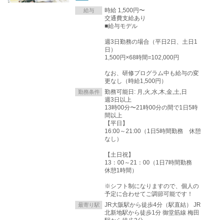
時給 1,500円〜
給与
交通費支給あり
■給与モデル
週3日勤務の場合（平日2日、土日1
日）
1,500円×68時間=102,000円
なお、研修プログラム中も給与の変
更なし（時給1,500円）
勤務可能日: 月,火,水,木,金,土,日
勤務条件
週3日以上
13時00分〜21時00分の間で1日5時
間以上
【平日】
16:00～21:00（1日5時間勤務 休憩
なし）
【土日祝】
13：00～21：00（1日7時間勤務
休憩1時間）
※シフト制になりますので、個人の
予定に合わせてご調節可能です！
JR大阪駅から徒歩4分（駅直結） JR
最寄り駅
北新地駅から徒歩1分 御堂筋線 梅田