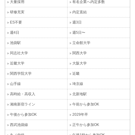
大量採用
有名企業へ内定多数
研修充実
内定直結
ES不要
週3日
週4日
週5日〜
池袋駅
立命館大学
同志社大学
関西大学
近畿大学
大阪大学
関西学院大学
近畿
山手線
埼京線
高時給・高収入
北新地駅
湘南新宿ライン
午前から参加OK
午後から参加OK
2029年卒
西武池袋線
正午から参加OK
丸ノ内線
午後1時から参加OK