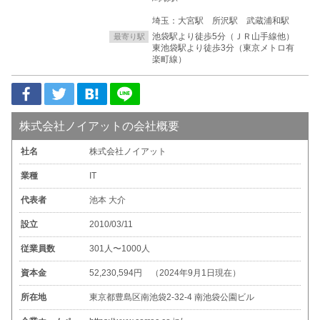
埼玉：大宮駅 所沢駅 武蔵浦和駅
池袋駅より徒歩5分（ＪＲ山手線他）
最寄り駅
東池袋駅より徒歩3分（東京メトロ有
楽町線）
株式会社ノイアットの会社概要
社名
株式会社ノイアット
業種
IT
代表者
池本 大介
設立
2010/03/11
従業員数
301人〜1000人
資本金
52,230,594円 （2024年9月1日現在）
所在地
東京都豊島区南池袋2-32-4 南池袋公園ビル