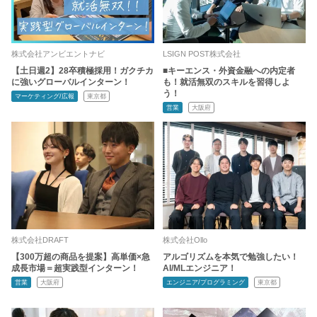
株式会社アンビエントナビ
LSIGN POST株式会社
【土日週2】28卒積極採用！ガクチカ
■キーエンス・外資金融への内定者
に強いグローバルインターン！
も！就活無双のスキルを習得しよ
う！
マーケティング/広報
東京都
営業
大阪府
株式会社DRAFT
株式会社Ollo
【300万超の商品を提案】高単価×急
アルゴリズムを本気で勉強したい！
成長市場＝超実践型インターン！
AI/MLエンジニア！
営業
大阪府
エンジニア/プログラミング
東京都