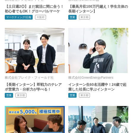
【土日週2◎】まだ就活に間に合う！
【最高月収100万円越え！学生主体の
初心者でもOK！グローバルマーケ
長期インターン】
マーケティング/広報
大阪府
営業
東京都
株式会社ブレイク・フィールド社
株式会社GreenEnergyPartners
【長期インターン】即戦力のテレア
インターン生60名活躍中！24歳で起
ポ営業力・分析力が学べる！
業した社長に学ぶインターン
営業
東京都
営業
東京都