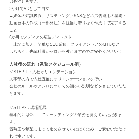
部外注）を学ぶ
3か月でADとして自立
→媒体の知識吸収、リスティング／SNSなどの広告運用の基礎・
動画台本の作成（一部外注）を担当し滞りなく作成まで完了する
こと
6か月でメディアの広告ディレクター
→上記に加え、簡単なSEO業務、クライアントとのMTGなど
もちろん、先輩社員がゼロから教えますのでご安心ください！
入社後の流れ（業務スケジュール例）
▽STEP１：入社オリエンテーション
人事部の方で入社直後にオリエンテーションを行い、
会社のルールやアシロについての細かい説明などをさせていただ
きます。
▽STEP2：現場配属
基本的にはOJTにてマーケティングの業務を覚えていただきま
す。
習熟度や希望によって進めさせていただくため、ご安心いただけ
れば幸いです。