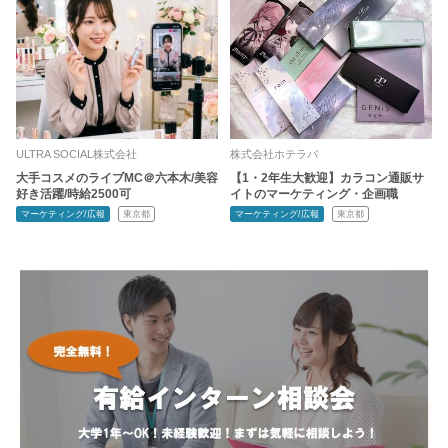
ULTRA SOCIAL株式会社
株式会社ホテラバ
大手コスメのライブMC＠六本木/美容
【1・2年生大歓迎】カラコン通販サ
好き活躍/時給2500可
イトのマーケティング・企画職
マーケティング/広報
東京都
マーケティング/広報
東京都