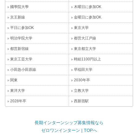
國學院大學
木曜日に参加OK
京王新線
金曜日に参加OK
平日に参加OK
東京大学
明治学院大学
都営大江戸線
都営新宿線
東京都立大学
東京工芸大学
時給1100円以上
小田急小田原線
早稲田大学
関東
2030年卒
東洋大学
立教大学
2028年卒
西新宿駅
長期インターンシップ募集情報なら
ゼロワンインターン | TOPへ