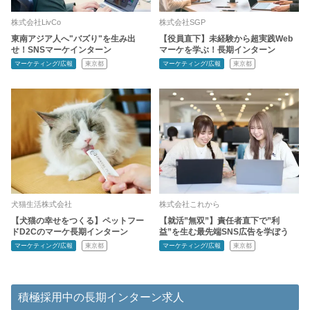
株式会社LivCo
株式会社SGP
東南アジア人へ"バズり"を生み出
【役員直下】未経験から超実践Web
せ！SNSマーケインターン
マーケを学ぶ！長期インターン
マーケティング/広報
東京都
マーケティング/広報
東京都
犬猫生活株式会社
株式会社これから
【犬猫の幸せをつくる】ペットフー
【就活”無双”】責任者直下で”利
ドD2Cのマーケ長期インターン
益”を生む最先端SNS広告を学ぼう
マーケティング/広報
東京都
マーケティング/広報
東京都
積極採用中の長期インターン求人