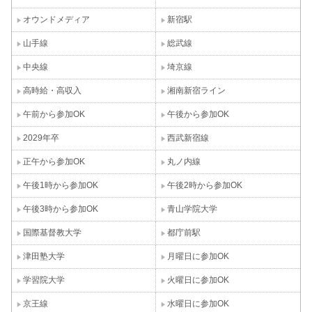
オウンドメディア
新宿駅
山手線
総武線
中央線
埼京線
高時給・高収入
湘南新宿ライン
午前から参加OK
午後から参加OK
2029年卒
西武新宿線
正午から参加OK
丸ノ内線
午後1時から参加OK
午後2時から参加OK
午後3時から参加OK
青山学院大学
国際基督教大学
都庁前駅
津田塾大学
月曜日に参加OK
学習院大学
火曜日に参加OK
京王線
水曜日に参加OK