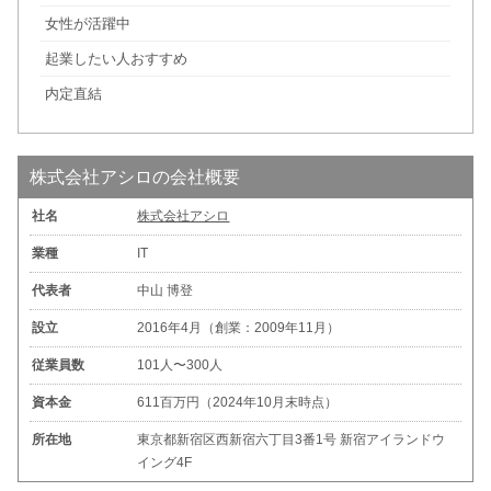
女性が活躍中
起業したい人おすすめ
内定直結
株式会社アシロの会社概要
社名
株式会社アシロ
業種
IT
代表者
中山 博登
設立
2016年4月（創業：2009年11月）
従業員数
101人〜300人
資本金
611百万円（2024年10月末時点）
所在地
東京都新宿区西新宿六丁目3番1号 新宿アイランドウ
イング4F