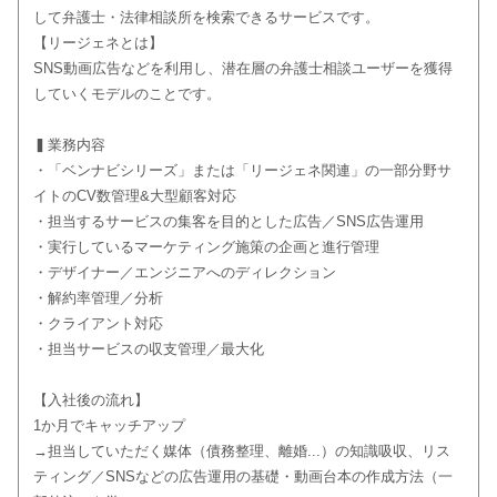
して弁護士・法律相談所を検索できるサービスです。
【リージェネとは】
SNS動画広告などを利用し、潜在層の弁護士相談ユーザーを獲得
していくモデルのことです。
▍業務内容
・「ベンナビシリーズ」または「リージェネ関連」の一部分野サ
イトのCV数管理&大型顧客対応
・担当するサービスの集客を目的とした広告／SNS広告運用
・実行しているマーケティング施策の企画と進行管理
・デザイナー／エンジニアへのディレクション
・解約率管理／分析
・クライアント対応
・担当サービスの収支管理／最大化
【入社後の流れ】
1か月でキャッチアップ
→担当していただく媒体（債務整理、離婚...）の知識吸収、リス
ティング／SNSなどの広告運用の基礎・動画台本の作成方法（一