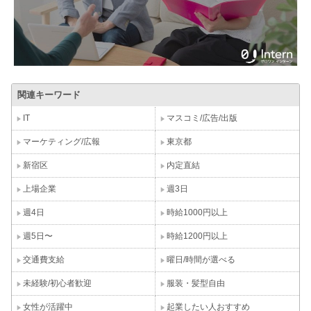
関連キーワード
IT
マスコミ/広告/出版
マーケティング/広報
東京都
新宿区
内定直結
上場企業
週3日
週4日
時給1000円以上
週5日〜
時給1200円以上
交通費支給
曜日/時間が選べる
未経験/初心者歓迎
服装・髪型自由
女性が活躍中
起業したい人おすすめ