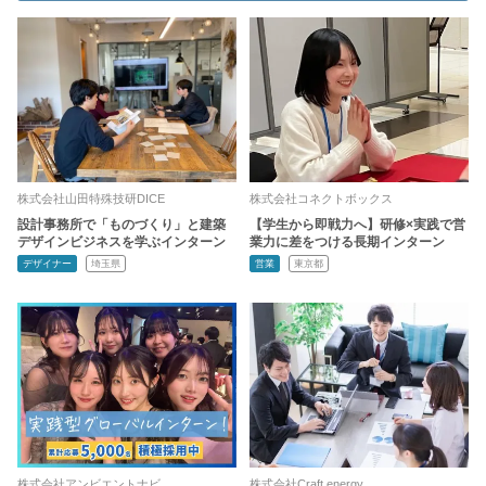
株式会社山田特殊技研DICE
株式会社コネクトボックス
設計事務所で「ものづくり」と建築
【学生から即戦力へ】研修×実践で営
デザインビジネスを学ぶインターン
業力に差をつける長期インターン
デザイナー
埼玉県
営業
東京都
株式会社アンビエントナビ
株式会社Craft energy