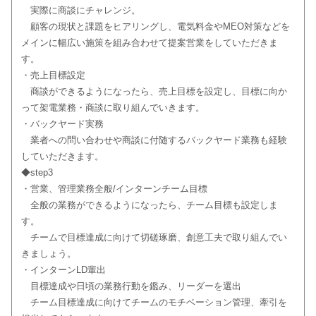
実際に商談にチャレンジ。
顧客の現状と課題をヒアリングし、電気料金やMEO対策などを
メインに幅広い施策を組み合わせて提案営業をしていただきま
す。
・売上目標設定
商談ができるようになったら、売上目標を設定し、目標に向か
って架電業務・商談に取り組んでいきます。
・バックヤード実務
業者への問い合わせや商談に付随するバックヤード業務も経験
していただきます。
◆step3
・営業、管理業務全般/インターンチーム目標
全般の業務ができるようになったら、チーム目標も設定しま
す。
チームで目標達成に向けて切磋琢磨、創意工夫で取り組んでい
きましょう。
・インターンLD輩出
目標達成や日頃の業務行動を鑑み、リーダーを選出
チーム目標達成に向けてチームのモチベーション管理、牽引を