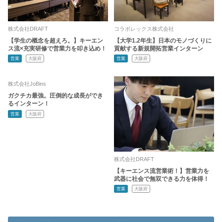
株式会社DRAFT
コラボレックス株式会社
【学生の概念を超えろ。】キーエン
【大学1.2年生】日本のモノづくりに
ス流×充実研修で営業力を叩き込め！
貢献する新規開拓営業インターン
営業
大阪府
営業
大阪府
株式会社JoBins
ガクチカ最強。圧倒的な成長ができ
るインターン！
営業
大阪府
株式会社DRAFT
【キーエンス流営業術！】営業力を
武器に社会で無双できる力を体得！
営業
大阪府