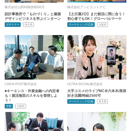
株式会社山田特殊技研DICE
株式会社アンビエントナビ
設計事務所で「ものづくり」と建築
【土日週2◎】まだ就活に間に合う！
デザインビジネスを学ぶインターン
初心者でもOK！グローバルマーケ
デザイナー
埼玉県
マーケティング/広報
大阪府
LSIGN POST株式会社
ULTRA SOCIAL株式会社
■キーエンス・外資金融への内定者
大手コスメのライブMC＠六本木/美容
も！就活無双のスキルを習得しよ
好き活躍/時給2500可
う！
マーケティング/広報
東京都
営業
大阪府