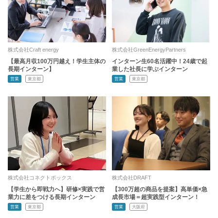
株式会社Craft energy
株式会社GreenEnergyPartners
【最高月収100万円越え！学生主体の
インターン生60名活躍中！24歳で起
長期インターン】
業した社長に学ぶインターン
営業
東京都
営業
東京都
株式会社コネクトボックス
株式会社DRAFT
【学生から即戦力へ】研修×実践で営
【300万超の商品を提案】高単価×急
業力に差をつける長期インターン
成長市場＝超実践型インターン！
営業
東京都
営業
大阪府