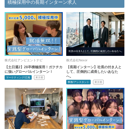
積極採用中の長期インターン求人
株式会社アンビエントナビ
株式会社Nexor
【土日週2】28卒積極採用！ガクチカ
【長期インターン】社長の付き人と
に強いグローバルインターン！
して、圧倒的に成長したいあなた
へ。
マーケティング/広報
東京都
事務/アシスタント
東京都