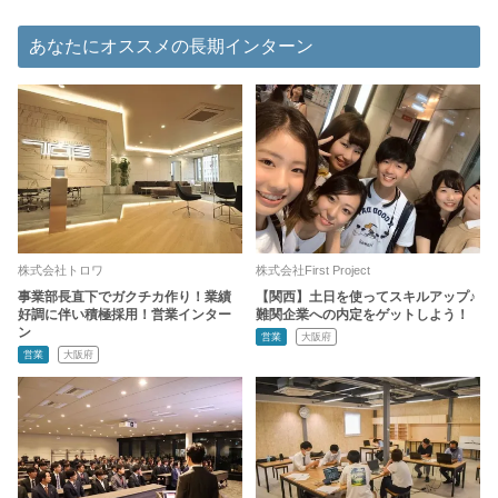
あなたにオススメの長期インターン
株式会社トロワ
株式会社First Project
事業部長直下でガクチカ作り！業績
【関西】土日を使ってスキルアップ♪
好調に伴い積極採用！営業インター
難関企業への内定をゲットしよう！
ン
営業
大阪府
営業
大阪府