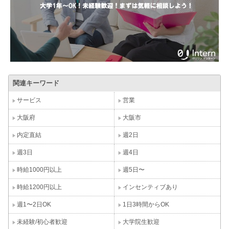
関連キーワード
サービス
営業
大阪府
大阪市
内定直結
週2日
週3日
週4日
時給1000円以上
週5日〜
時給1200円以上
インセンティブあり
週1〜2日OK
1日3時間からOK
未経験/初心者歓迎
大学院生歓迎