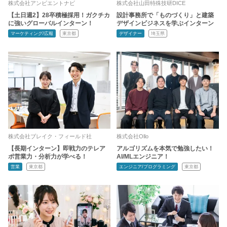
株式会社アンビエントナビ
株式会社山田特殊技研DICE
【土日週2】28卒積極採用！ガクチカ
設計事務所で「ものづくり」と建築
に強いグローバルインターン！
デザインビジネスを学ぶインターン
マーケティング/広報
東京都
デザイナー
埼玉県
株式会社ブレイク・フィールド社
株式会社Ollo
【長期インターン】即戦力のテレア
アルゴリズムを本気で勉強したい！
ポ営業力・分析力が学べる！
AI/MLエンジニア！
営業
東京都
エンジニア/プログラミング
東京都