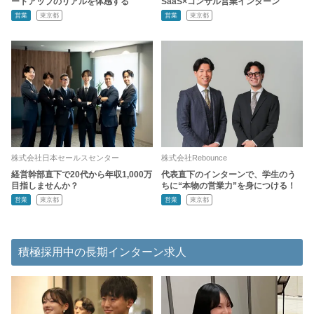
ートアップのリアルを体感する
SaaS×コンサル営業インターン
営業
東京都
営業
東京都
株式会社日本セールスセンター
株式会社Rebounce
経営幹部直下で20代から年収1,000万
代表直下のインターンで、学生のう
目指しませんか？
ちに“本物の営業力”を身につける！
営業
東京都
営業
東京都
積極採用中の長期インターン求人