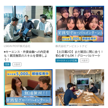
LSIGN POST株式会社
株式会社アンビエントナビ
■キーエンス・外資金融への内定者
【土日週2◎】まだ就活に間に合う！
も！就活無双のスキルを習得しよ
初心者でもOK！グローバルマーケ
う！
マーケティング/広報
大阪府
営業
大阪府