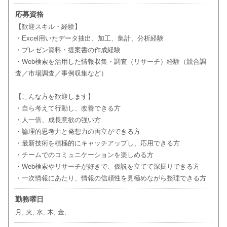
応募資格
【歓迎スキル・経験】
・Excel用いたデータ抽出、加工、集計、分析経験
・プレゼン資料・提案書の作成経験
・Web検索を活用した情報収集・調査（リサーチ）経験（競合調
査／市場調査／事例収集など）
【こんな方を歓迎します】
・自ら考えて行動し、改善できる方
・人一倍、成長意欲の強い方
・論理的思考力と発想力の両立ができる方
・最新技術を積極的にキャッチアップし、応用できる方
・チームでのコミュニケーションを楽しめる方
・Web検索やリサーチが好きで、仮説を立てて深掘りできる方
・一次情報にあたり、情報の信頼性を見極めながら整理できる方
勤務曜日
月, 火, 水, 木, 金,