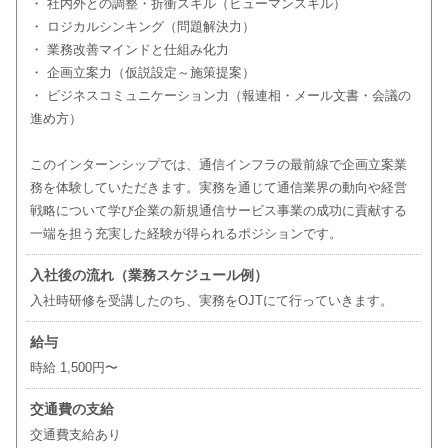
・ 社内外との調整・折衝スキル（ヒューマンスキル）
・ ロジカルシンキング（問題解決力）
・ 業務改善マインドと仕組み化力
・ 企画立案力（仮説設定～施策提案）
・ ビジネスコミュニケーション力（報連相・メール文書・会議の
進め方）
このインターンシップでは、通信インフラの最前線で企画立案業
務を体験していただきます。実務を通じて通信業界の動向や経営
戦略について学び企業の新規通信サービス事業の成功に貢献する
一端を担う充実した経験が得られるポジションです。
入社後の流れ（業務スケジュール例）
入社時研修を受講したのち、実務をOJTにて行っていきます。
給与
時給 1,500円〜
交通費の支給
交通費支給あり