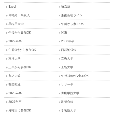
Excel
埼京線
高時給・高収入
湘南新宿ライン
早稲田大学
午前から参加OK
午後から参加OK
関東
2029年卒
2030年卒
午前9時から参加OK
西武池袋線
東洋大学
立教大学
正午から参加OK
上智大学
丸ノ内線
午後1時から参加OK
有楽町線
リサーチ
2028年卒
青山学院大学
2027年卒
副都心線
月曜日に参加OK
学習院大学