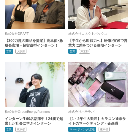
株式会社DRAFT
株式会社コネクトボックス
【300万超の商品を提案】高単価×急
【学生から即戦力へ】研修×実践で営
成長市場＝超実践型インターン！
業力に差をつける長期インターン
営業
大阪府
営業
東京都
株式会社GreenEnergyPartners
株式会社ホテラバ
インターン生60名活躍中！24歳で起
【1・2年生大歓迎】カラコン通販サ
業した社長に学ぶインターン
イトのマーケティング・企画職
営業
東京都
マーケティング/広報
東京都