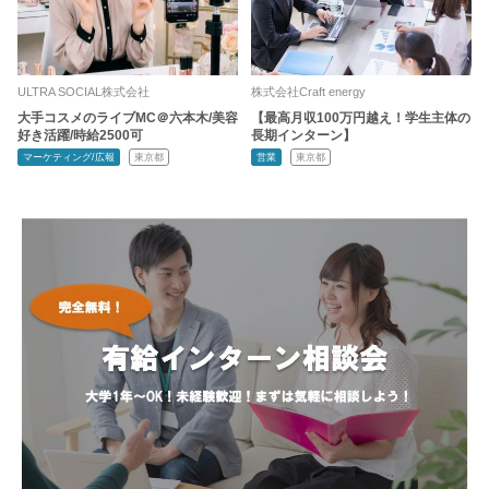
ULTRA SOCIAL株式会社
株式会社Craft energy
大手コスメのライブMC＠六本木/美容
【最高月収100万円越え！学生主体の
好き活躍/時給2500可
長期インターン】
マーケティング/広報
東京都
営業
東京都