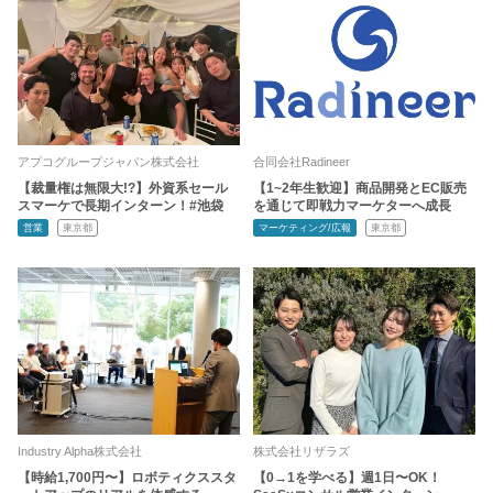
アプコグループジャパン株式会社
合同会社Radineer
【裁量権は無限大!?】外資系セール
【1~2年生歓迎】商品開発とEC販売
スマーケで長期インターン！#池袋
を通じて即戦力マーケターへ成長
営業
東京都
マーケティング/広報
東京都
Industry Alpha株式会社
株式会社リザラズ
【時給1,700円〜】ロボティクススタ
【0→1を学べる】週1日〜OK！