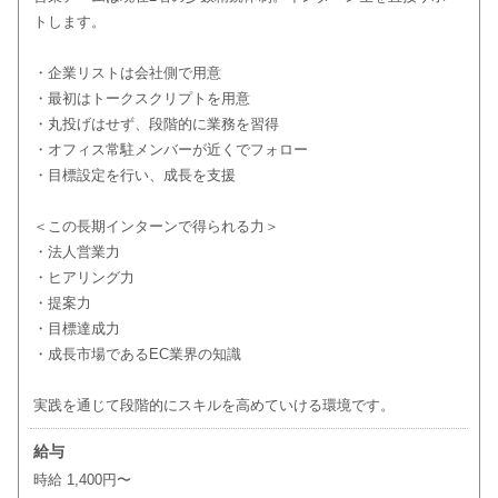
トします。
・企業リストは会社側で用意
・最初はトークスクリプトを用意
・丸投げはせず、段階的に業務を習得
・オフィス常駐メンバーが近くでフォロー
・目標設定を行い、成長を支援
＜この長期インターンで得られる力＞
・法人営業力
・ヒアリング力
・提案力
・目標達成力
・成長市場であるEC業界の知識
実践を通じて段階的にスキルを高めていける環境です。
給与
時給 1,400円〜