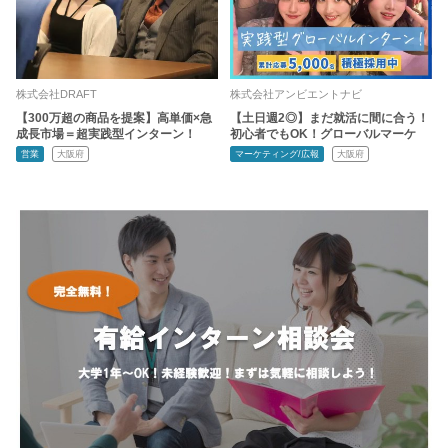
株式会社DRAFT
株式会社アンビエントナビ
【300万超の商品を提案】高単価×急
【土日週2◎】まだ就活に間に合う！
成長市場＝超実践型インターン！
初心者でもOK！グローバルマーケ
営業
大阪府
マーケティング/広報
大阪府