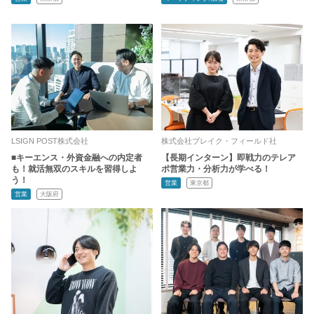
LSIGN POST株式会社
株式会社ブレイク・フィールド社
■キーエンス・外資金融への内定者
【長期インターン】即戦力のテレア
も！就活無双のスキルを習得しよ
ポ営業力・分析力が学べる！
う！
営業
東京都
営業
大阪府