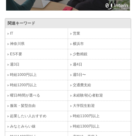
関連キーワード
IT
営業
神奈川県
横浜市
ES不要
少数精鋭
週3日
週4日
時給1000円以上
週5日〜
時給1200円以上
交通費支給
曜日/時間が選べる
未経験/初心者歓迎
服装・髪型自由
大学院生歓迎
起業したい人おすすめ
時給1100円以上
みなとみらい線
時給1300円以上