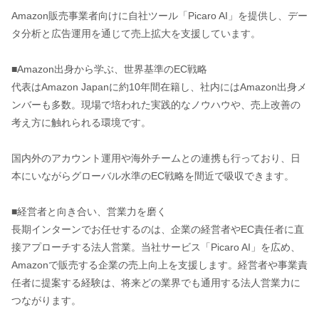
Amazon販売事業者向けに自社ツール「Picaro AI」を提供し、デー
タ分析と広告運用を通じて売上拡大を支援しています。
■Amazon出身から学ぶ、世界基準のEC戦略
代表はAmazon Japanに約10年間在籍し、社内にはAmazon出身メ
ンバーも多数。現場で培われた実践的なノウハウや、売上改善の
考え方に触れられる環境です。
国内外のアカウント運用や海外チームとの連携も行っており、日
本にいながらグローバル水準のEC戦略を間近で吸収できます。
■経営者と向き合い、営業力を磨く
長期インターンでお任せするのは、企業の経営者やEC責任者に直
接アプローチする法人営業。当社サービス「Picaro AI」を広め、
Amazonで販売する企業の売上向上を支援します。経営者や事業責
任者に提案する経験は、将来どの業界でも通用する法人営業力に
つながります。