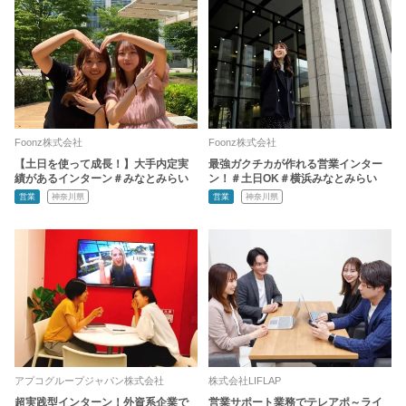
Foonz株式会社
Foonz株式会社
【土日を使って成長！】大手内定実
最強ガクチカが作れる営業インター
績があるインターン＃みなとみらい
ン！＃土日OK＃横浜みなとみらい
営業
神奈川県
営業
神奈川県
アプコグループジャパン株式会社
株式会社LIFLAP
超実践型インターン！外資系企業で
営業サポート業務でテレアポ～ライ