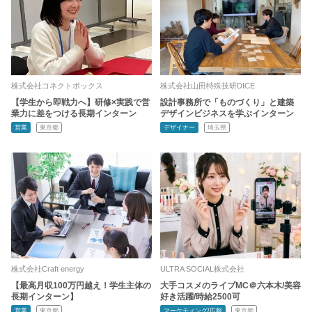
株式会社コネクトボックス
株式会社山田特殊技研DICE
【学生から即戦力へ】研修×実践で営
設計事務所で「ものづくり」と建築
業力に差をつける長期インターン
デザインビジネスを学ぶインターン
営業
東京都
デザイナー
埼玉県
株式会社Craft energy
ULTRA SOCIAL株式会社
【最高月収100万円越え！学生主体の
大手コスメのライブMC＠六本木/美容
長期インターン】
好き活躍/時給2500可
営業
東京都
マーケティング/広報
東京都