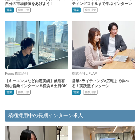
自分の市場価値をあげよう！
ティングスキルまで学ぶインターン
営業
神奈川県
営業
神奈川県
Foonz株式会社
株式会社LIFLAP
【キーエンスなど内定実績】就活有
営業×ライティング×広報まで学べ
利な営業インターン＃横浜＃土日OK
る！実践型インターン
営業
神奈川県
営業
神奈川県
積極採用中の長期インターン求人