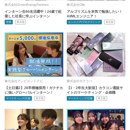
株式会社GreenEnergyPartners
株式会社Ollo
インターン生60名活躍中！24歳で起
アルゴリズムを本気で勉強したい！
業した社長に学ぶインターン
AI/MLエンジニア！
営業
東京都
エンジニア/プログラミング
東京都
株式会社アンビエントナビ
株式会社ホテラバ
【土日週2】28卒積極採用！ガクチカ
【1・2年生大歓迎】カラコン通販サ
に強いグローバルインターン！
イトのマーケティング・企画職
マーケティング/広報
東京都
マーケティング/広報
東京都