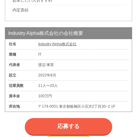
起業したい人おすすめ
内定直結
Industry Alpha株式会社の会社概要
社名
Industry Alpha株式会社
業種
IT
代表者
渡辺 琢実
設立
2022年8月
従業員数
11人〜20人
資本金
100万円
所在地
〒174-0051 東京都板橋区小豆沢2丁目30−2 1F
応募する