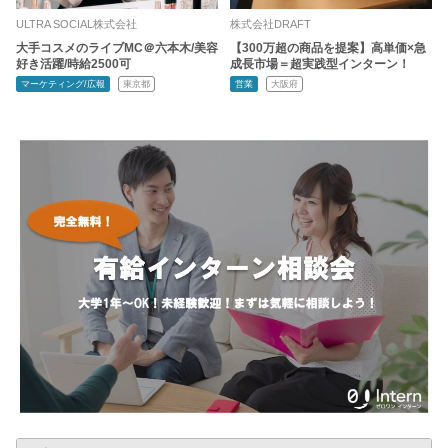
ULTRA SOCIAL株式会社
株式会社DRAFT
大手コスメのライブMC＠六本木/美容
【300万超の商品を提案】高単価×急
好き活躍/時給2500可
成長市場＝超実践型インターン！
マーケティング/広報
東京都
営業
大阪府