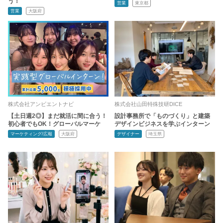
う！
営業
東京都
営業
大阪府
株式会社アンビエントナビ
株式会社山田特殊技研DICE
【土日週2◎】まだ就活に間に合う！
設計事務所で「ものづくり」と建築
初心者でもOK！グローバルマーケ
デザインビジネスを学ぶインターン
マーケティング/広報
大阪府
デザイナー
埼玉県