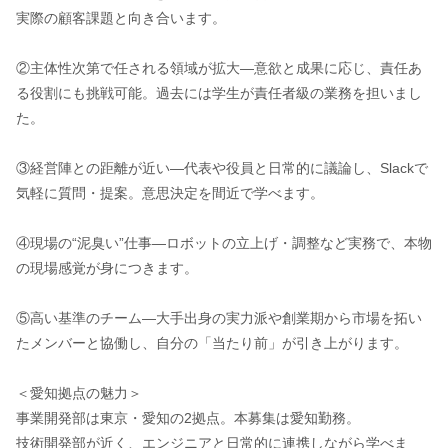
実際の顧客課題と向き合います。
②主体性次第で任される領域が拡大—意欲と成果に応じ、責任あ
る役割にも挑戦可能。過去には学生が責任者級の業務を担いまし
た。
③経営陣との距離が近い—代表や役員と日常的に議論し、Slackで
気軽に質問・提案。意思決定を間近で学べます。
④現場の“泥臭い”仕事—ロボットの立上げ・調整など実務で、本物
の現場感覚が身につきます。
⑤高い基準のチーム—大手出身の実力派や創業期から市場を拓い
たメンバーと協働し、自分の「当たり前」が引き上がります。
＜愛知拠点の魅力＞
事業開発部は東京・愛知の2拠点。本募集は愛知勤務。
技術開発部が近く、エンジニアと日常的に連携しながら学べま