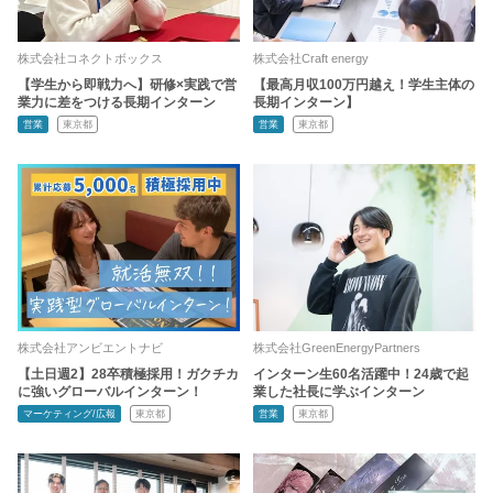
株式会社コネクトボックス
株式会社Craft energy
【学生から即戦力へ】研修×実践で営
【最高月収100万円越え！学生主体の
業力に差をつける長期インターン
長期インターン】
営業
東京都
営業
東京都
株式会社アンビエントナビ
株式会社GreenEnergyPartners
【土日週2】28卒積極採用！ガクチカ
インターン生60名活躍中！24歳で起
に強いグローバルインターン！
業した社長に学ぶインターン
マーケティング/広報
東京都
営業
東京都