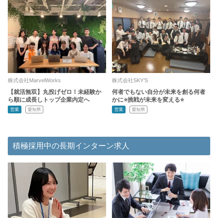
株式会社MarvelWorks
株式会社SKY’S
【就活無双】丸投げゼロ！未経験か
何者でもない自分が未来を創る何者
ら順に成長しトップ企業内定へ
かに⭐️挑戦が未来を変える⭐️
営業
愛知県
営業
愛知県
積極採用中の長期インターン求人