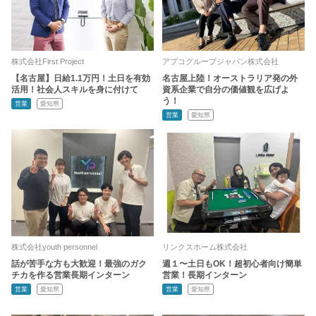
株式会社First Project
アプコグループジャパン株式会社
【名古屋】日給1.1万円！土日を有効
名古屋上陸！オーストラリア発の外
活用！社会人スキルを身に付けて
資系企業で自分の価値観を広げよ
う！
営業
愛知県
営業
愛知県
株式会社youth personnel
リンクスホーム株式会社
話が苦手な方も大歓迎！最強のガク
週１〜土日もOK！超初心者向け簡単
チカを作る営業長期インターン
営業！長期インターン
営業
愛知県
営業
愛知県