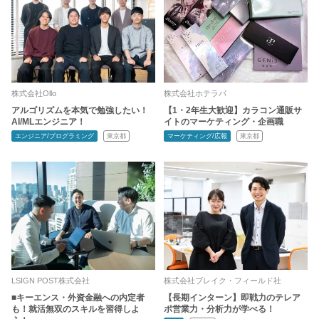
株式会社Ollo
株式会社ホテラバ
アルゴリズムを本気で勉強したい！
【1・2年生大歓迎】カラコン通販サ
AI/MLエンジニア！
イトのマーケティング・企画職
エンジニア/プログラミング
東京都
マーケティング/広報
東京都
LSIGN POST株式会社
株式会社ブレイク・フィールド社
■キーエンス・外資金融への内定者
【長期インターン】即戦力のテレア
も！就活無双のスキルを習得しよ
ポ営業力・分析力が学べる！