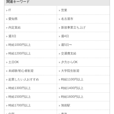
関連キーワード
IT
営業
愛知県
名古屋市
内定直結
新規事業立ち上げ
週3日
週4日
時給1000円以上
週5日〜
時給1200円以上
交通費支給
土日OK
夕方からOK
未経験/初心者歓迎
大学院生歓迎
起業したい人おすすめ
時給1100円以上
時給1300円以上
時給1400円以上
時給1500円以上
時給1600円以上
時給1700円以上
旭前駅
中部
東海