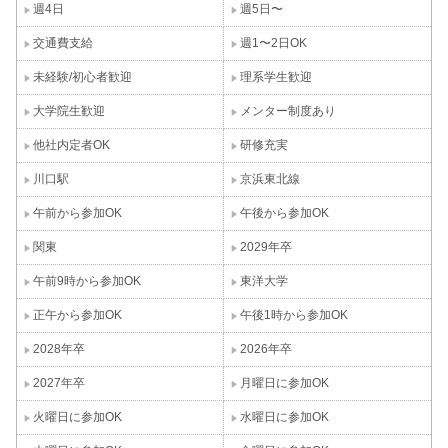
週4日
週5日〜
交通費支給
週1〜2日OK
未経験/初心者歓迎
理系学生歓迎
大学院生歓迎
メンター制度あり
他社内定者OK
研修充実
川口駅
京浜東北線
午前から参加OK
午後から参加OK
関東
2029年卒
午前9時から参加OK
東洋大学
正午から参加OK
午後1時から参加OK
2028年卒
2026年卒
2027年卒
月曜日に参加OK
火曜日に参加OK
水曜日に参加OK