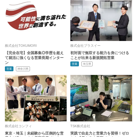
株式会社TOKUMORI
株式会社プラスイー
【完全在宅】全国募集◎学歴を超え
初対面で無双する能力を身につける
て就活に強くなる営業長期インター
ことが出来る新規開拓営業
ン
営業
埼玉県
営業
神奈川県
株式会社コンフィ
TSK株式会社
東京・埼玉｜未経験から圧倒的な営
実践で自走力と営業力を習得！ゼロ