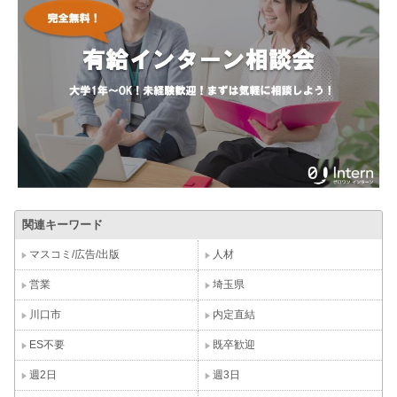
関連キーワード
マスコミ/広告/出版
人材
営業
埼玉県
川口市
内定直結
ES不要
既卒歓迎
週2日
週3日