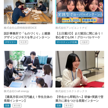
株式会社山田特殊技研DICE
株式会社アンビエントナビ
設計事務所で「ものづくり」と建築
【土日週2◎】まだ就活に間に合う！
デザインビジネスを学ぶインターン
初心者でもOK！グローバルマーケ
デザイナー
埼玉県
マーケティング/広報
大阪府
株式会社Craft energy
株式会社コネクトボックス
【最高月収100万円越え！学生主体の
【学生から即戦力へ】研修×実践で営
長期インターン】
業力に差をつける長期インターン
営業
東京都
営業
東京都