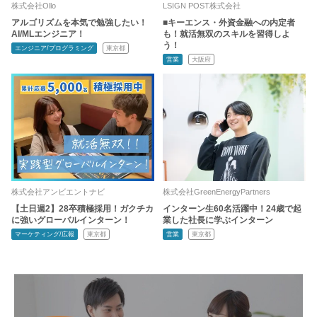
株式会社Ollo
LSIGN POST株式会社
アルゴリズムを本気で勉強したい！
■キーエンス・外資金融への内定者
AI/MLエンジニア！
も！就活無双のスキルを習得しよ
う！
エンジニア/プログラミング
東京都
営業
大阪府
株式会社アンビエントナビ
株式会社GreenEnergyPartners
【土日週2】28卒積極採用！ガクチカ
インターン生60名活躍中！24歳で起
に強いグローバルインターン！
業した社長に学ぶインターン
マーケティング/広報
東京都
営業
東京都