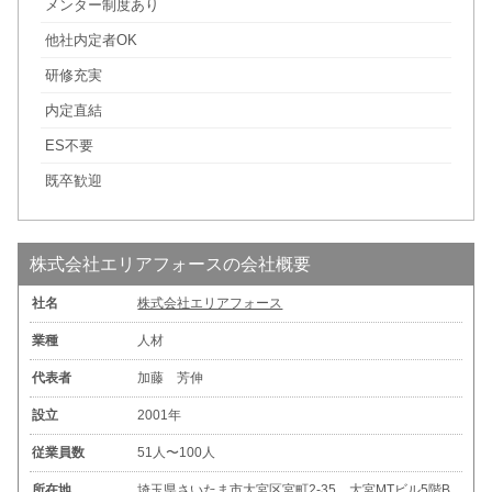
メンター制度あり
他社内定者OK
研修充実
内定直結
ES不要
既卒歓迎
株式会社エリアフォースの会社概要
社名
株式会社エリアフォース
業種
人材
代表者
加藤 芳伸
設立
2001年
従業員数
51人〜100人
所在地
埼玉県さいたま市大宮区宮町2-35 大宮MTビル5階B