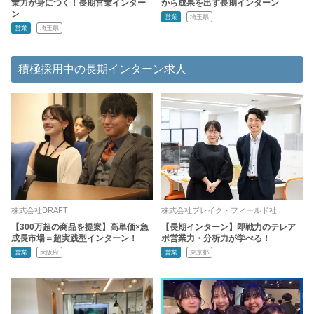
業力が身につく！長期営業インター
から成果を出す長期インターン
ン
営業
埼玉県
営業
埼玉県
積極採用中の長期インターン求人
株式会社DRAFT
株式会社ブレイク・フィールド社
【300万超の商品を提案】高単価×急
【長期インターン】即戦力のテレア
成長市場＝超実践型インターン！
ポ営業力・分析力が学べる！
営業
大阪府
営業
東京都