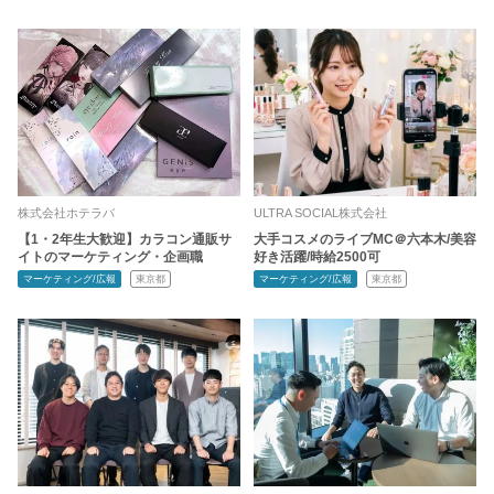
株式会社ホテラバ
ULTRA SOCIAL株式会社
【1・2年生大歓迎】カラコン通販サ
大手コスメのライブMC＠六本木/美容
イトのマーケティング・企画職
好き活躍/時給2500可
マーケティング/広報
東京都
マーケティング/広報
東京都