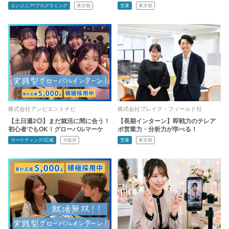
エンジニア/プログラミング
東京都
営業
東京都
株式会社アンビエントナビ
株式会社ブレイク・フィールド社
【土日週2◎】まだ就活に間に合う！
【長期インターン】即戦力のテレア
初心者でもOK！グローバルマーケ
ポ営業力・分析力が学べる！
マーケティング/広報
大阪府
営業
東京都