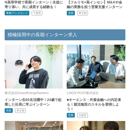
N高等学校で長期インターン｜生徒に
【フルリモ×高インセン】M&Aや金
寄り添い、共に成長する経験を！
融の実務を担う営業支援インターン
事務/アシスタント
千葉県
営業
東京都
積極採用中の長期インターン求人
株式会社GreenEnergyPartners
LSIGN POST株式会社
インターン生60名活躍中！24歳で起
■キーエンス・外資金融への内定者
業した社長に学ぶインターン
も！就活無双のスキルを習得しよ
う！
営業
東京都
営業
大阪府