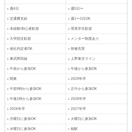
週4日
週5日〜
交通費支給
週1〜2日OK
未経験/初心者歓迎
理系学生歓迎
大学院生歓迎
メンター制度あり
他社内定者OK
研修充実
東武野田線
上野東京ライン
午前から参加OK
午後から参加OK
関東
2029年卒
午前9時から参加OK
正午から参加OK
午後1時から参加OK
2028年卒
2026年卒
2027年卒
月曜日に参加OK
火曜日に参加OK
水曜日に参加OK
柏駅