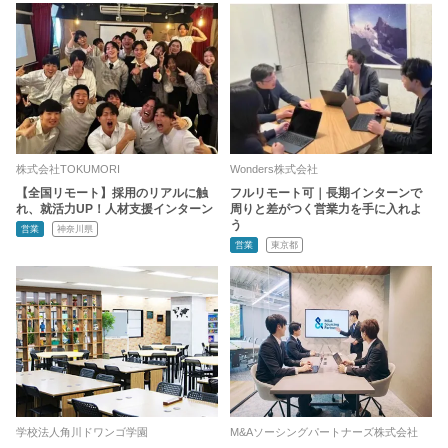
株式会社TOKUMORI
Wonders株式会社
【全国リモート】採用のリアルに触
フルリモート可｜長期インターンで
れ、就活力UP！人材支援インターン
周りと差がつく営業力を手に入れよ
う
営業
神奈川県
営業
東京都
学校法人角川ドワンゴ学園
M&Aソーシングパートナーズ株式会社