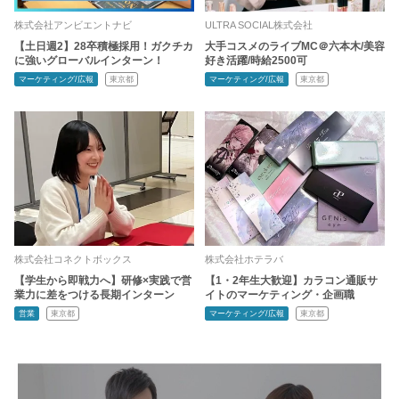
株式会社アンビエントナビ
ULTRA SOCIAL株式会社
【土日週2】28卒積極採用！ガクチカ
大手コスメのライブMC＠六本木/美容
に強いグローバルインターン！
好き活躍/時給2500可
マーケティング/広報
東京都
マーケティング/広報
東京都
株式会社コネクトボックス
株式会社ホテラバ
【学生から即戦力へ】研修×実践で営
【1・2年生大歓迎】カラコン通販サ
業力に差をつける長期インターン
イトのマーケティング・企画職
営業
東京都
マーケティング/広報
東京都