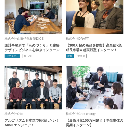
株式会社山田特殊技研DICE
株式会社DRAFT
設計事務所で「ものづくり」と建築
【300万超の商品を提案】高単価×急
デザインビジネスを学ぶインターン
成長市場＝超実践型インターン！
デザイナー
埼玉県
営業
大阪府
株式会社Ollo
株式会社Craft energy
アルゴリズムを本気で勉強したい！
【最高月収100万円越え！学生主体の
AI/MLエンジニア！
長期インターン】