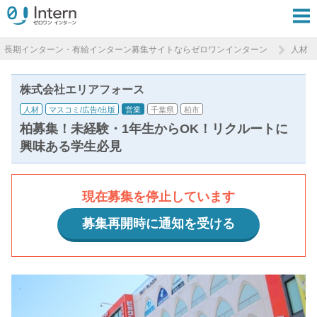
長期インターン・有給インターン募集サイトならゼロワンインターン
人材
株式会社エリアフォース
人材
マスコミ/広告/出版
営業
千葉県
柏市
柏募集！未経験・1年生からOK！リクルートに
興味ある学生必見
現在募集を停止しています
募集再開時に通知を受ける