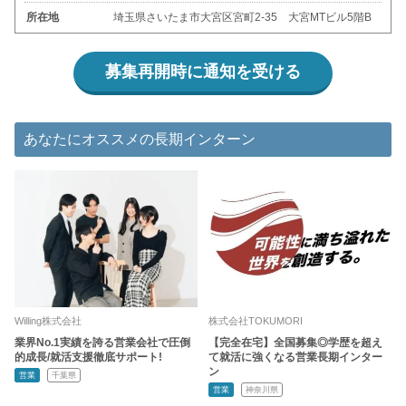
所在地
埼玉県さいたま市大宮区宮町2-35 大宮MTビル5階B
募集再開時に通知を受ける
あなたにオススメの長期インターン
Willing株式会社
株式会社TOKUMORI
業界No.1実績を誇る営業会社で圧倒
【完全在宅】全国募集◎学歴を超え
的成長/就活支援徹底サポート!
て就活に強くなる営業長期インター
ン
営業
千葉県
営業
神奈川県