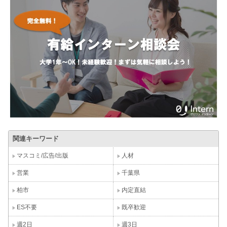
関連キーワード
マスコミ/広告/出版
人材
営業
千葉県
柏市
内定直結
ES不要
既卒歓迎
週2日
週3日