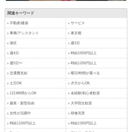
関連キーワード
不動産/建築
サービス
事務/アシスタント
東京都
港区
週3日
週4日
時給1000円以上
週5日〜
時給1200円以上
交通費支給
曜日/時間が選べる
土日OK
夕方からOK
1日3時間からOK
未経験/初心者歓迎
服装・髪型自由
大学院生歓迎
女性が活躍中
研修充実
時給1100円以上
時給1300円以上