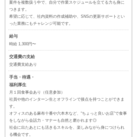
案件を複数扱う中で、自分で作業スケジュールを立てる力も身に
つきます。
希望に応じて、社内資料の作成補助や、SNSの更新サポートとい
った業務にもチャレンジ可能です。
給与
時給 1,300円〜
交通費の支給
交通費支給あり
手当・待遇・
福利厚生
月１回食事会あり（任意参加）
社員や他のインターン生とオフラインで接点を持つことができま
す。
オフィスのある麻布十番や六本木など、“ちょっと良いお店”で食事
をしながら会話力・マナーも自然と磨かれます◎
社会に出たあとにも活きるスキルを、楽しみながら身につけられ
る機会です。