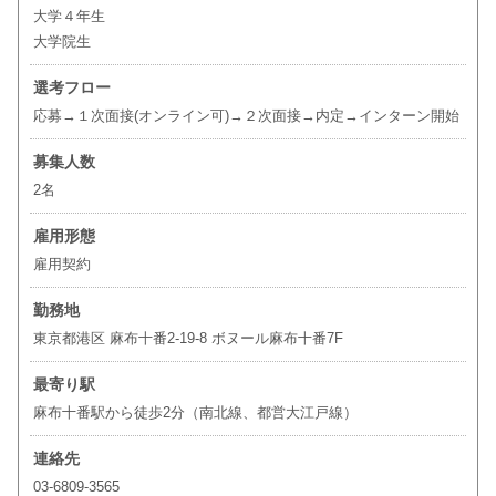
大学４年生
大学院生
選考フロー
応募→１次面接(オンライン可)→２次面接→内定→インターン開始
募集人数
2名
雇用形態
雇用契約
勤務地
東京都港区 麻布十番2-19-8 ボヌール麻布十番7F
最寄り駅
麻布十番駅から徒歩2分（南北線、都営大江戸線）
連絡先
03-6809-3565