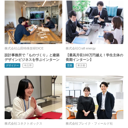
株式会社山田特殊技研DICE
株式会社Craft energy
設計事務所で「ものづくり」と建築
【最高月収100万円越え！学生主体の
デザインビジネスを学ぶインターン
長期インターン】
デザイナー
埼玉県
営業
東京都
株式会社コネクトボックス
株式会社ブレイク・フィールド社