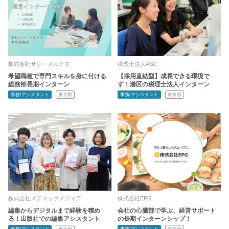
株式会社サン・メルクス
税理士法人ASC
希望職種で専門スキルを身に付ける
【採用直結型】成長できる環境で
総務部長期インターン
す！港区の税理士法人インターン
事務/アシスタント
東京都
事務/アシスタント
東京都
株式会社メディックメディア
株式会社EPG
編集からデジタルまで経験を積め
会社の心臓部で学ぶ、経営サポート
る！出版社での編集アシスタント
の長期インターンシップ！