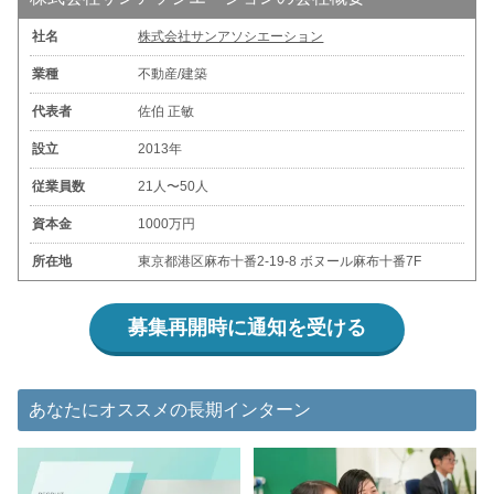
社名
株式会社サンアソシエーション
業種
不動産/建築
代表者
佐伯 正敏
設立
2013年
従業員数
21人〜50人
資本金
1000万円
所在地
東京都港区麻布十番2-19-8 ボヌール麻布十番7F
募集再開時に通知を受ける
あなたにオススメの長期インターン