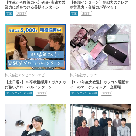
【学生から即戦力へ】研修×実践で営
【長期インターン】即戦力のテレア
業力に差をつける長期インターン
ポ営業力・分析力が学べる！
営業
東京都
営業
東京都
株式会社アンビエントナビ
株式会社ホテラバ
【土日週2】28卒積極採用！ガクチカ
【1・2年生大歓迎】カラコン通販サ
に強いグローバルインターン！
イトのマーケティング・企画職
マーケティング/広報
東京都
マーケティング/広報
東京都