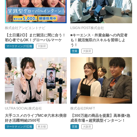
株式会社アンビエントナビ
LSIGN POST株式会社
【土日週2◎】まだ就活に間に合う！
■キーエンス・外資金融への内定者
初心者でもOK！グローバルマーケ
も！就活無双のスキルを習得しよ
う！
マーケティング/広報
大阪府
営業
大阪府
ULTRA SOCIAL株式会社
株式会社DRAFT
大手コスメのライブMC＠六本木/美容
【300万超の商品を提案】高単価×急
好き活躍/時給2500可
成長市場＝超実践型インターン！
マーケティング/広報
東京都
営業
大阪府