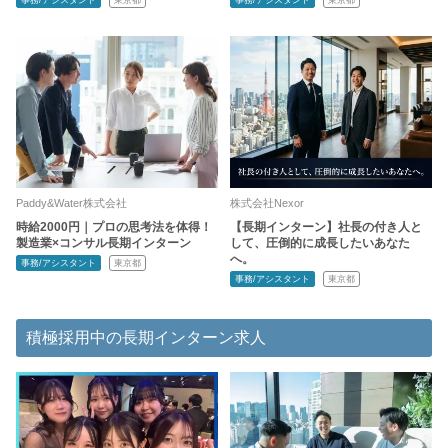
事務/アシスタント
東京都
事務/アシスタント
東京都
Paddy&Water株式会社
株式会社Nexor
時給2000円｜プロの思考法を体得！
【長期インターン】社長の付き人と
製造業×コンサル長期インターン
して、圧倒的に成長したいあなた
へ。
事務/アシスタント
東京都
事務/アシスタント
東京都
積極採用中の長期インターン求人