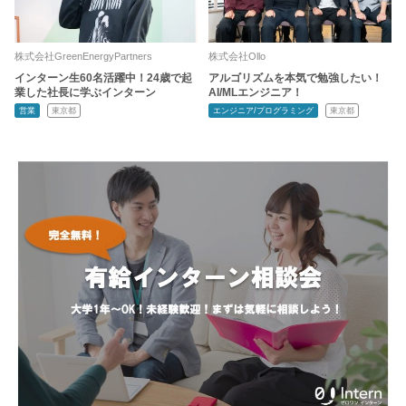
株式会社GreenEnergyPartners
株式会社Ollo
インターン生60名活躍中！24歳で起
アルゴリズムを本気で勉強したい！
業した社長に学ぶインターン
AI/MLエンジニア！
営業
東京都
エンジニア/プログラミング
東京都