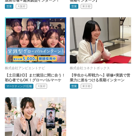
成長市場＝超実践型インターン！
長期インターン】
営業
大阪府
営業
東京都
株式会社アンビエントナビ
株式会社コネクトボックス
【土日週2◎】まだ就活に間に合う！
【学生から即戦力へ】研修×実践で営
初心者でもOK！グローバルマーケ
業力に差をつける長期インターン
マーケティング/広報
大阪府
営業
東京都