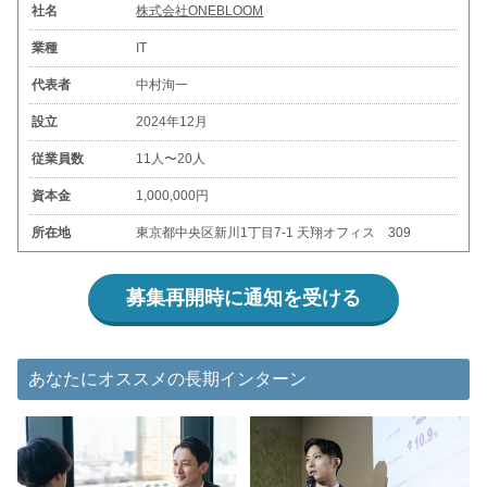
社名
株式会社ONEBLOOM
業種
IT
代表者
中村洵一
設立
2024年12月
従業員数
11人〜20人
資本金
1,000,000円
所在地
東京都中央区新川1丁目7-1 天翔オフィス 309
募集再開時に通知を受ける
あなたにオススメの長期インターン