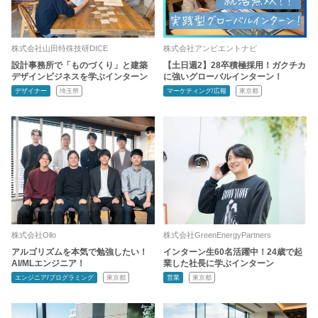
株式会社山田特殊技研DICE
株式会社アンビエントナビ
設計事務所で「ものづくり」と建築
【土日週2】28卒積極採用！ガクチカ
デザインビジネスを学ぶインターン
に強いグローバルインターン！
デザイナー
埼玉県
マーケティング/広報
東京都
株式会社Ollo
株式会社GreenEnergyPartners
アルゴリズムを本気で勉強したい！
インターン生60名活躍中！24歳で起
AI/MLエンジニア！
業した社長に学ぶインターン
エンジニア/プログラミング
東京都
営業
東京都