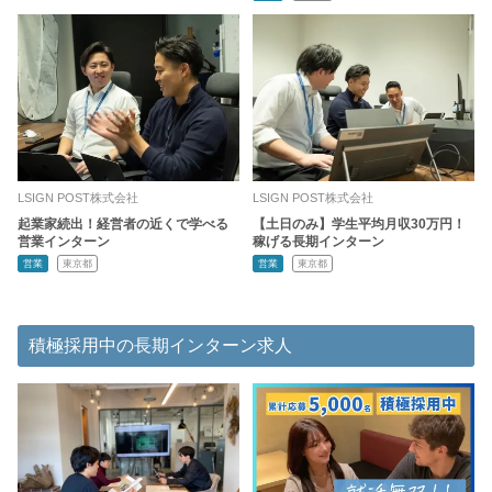
LSIGN POST株式会社
LSIGN POST株式会社
起業家続出！経営者の近くで学べる
【土日のみ】学生平均月収30万円！
営業インターン
稼げる長期インターン
営業
東京都
営業
東京都
積極採用中の長期インターン求人