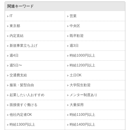
関連キーワード
IT
営業
東京都
中央区
内定直結
既卒歓迎
新規事業立ち上げ
週3日
週4日
時給1000円以上
週5日〜
時給1200円以上
交通費支給
土日OK
服装・髪型自由
大学院生歓迎
起業したい人おすすめ
メンター制度あり
面接後すぐ働ける
大量採用
他社内定者OK
時給1100円以上
時給1300円以上
時給1400円以上