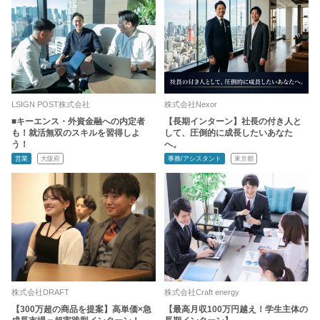
LSIGN POST株式会社
株式会社Nexor
■キーエンス・外資金融への内定者
【長期インターン】社長の付き人と
も！就活無双のスキルを習得しよ
して、圧倒的に成長したいあなた
う！
へ。
営業
大阪府
事務/アシスタント
東京都
株式会社DRAFT
株式会社Craft energy
【300万超の商品を提案】高単価×急
【最高月収100万円越え！学生主体の