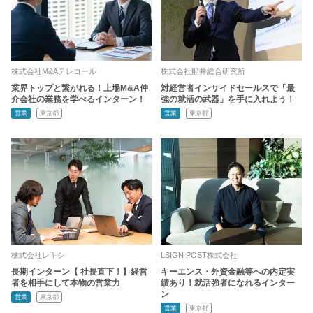
株式会社M&Aテレコール
株式会社船井総合研究所
業界トップと繋がれる！上場M&A仲
対経営者インサイドセールスで「最
介会社の業務を学べるインターン！
強の就活の武器」を手に入れよう！
営業
東京都
営業
東京都
株式会社レキシ
LSIGN POST株式会社
長期インターン【 社長直下！】経営
キーエンス・外資金融等への内定実
者を相手にして本物の営業力
績あり！就活強者になれるインター
ン
営業
東京都
営業
東京都