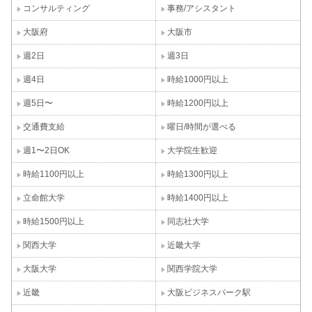
コンサルティング
事務/アシスタント
大阪府
大阪市
週2日
週3日
週4日
時給1000円以上
週5日〜
時給1200円以上
交通費支給
曜日/時間が選べる
週1〜2日OK
大学院生歓迎
時給1100円以上
時給1300円以上
立命館大学
時給1400円以上
時給1500円以上
同志社大学
関西大学
近畿大学
大阪大学
関西学院大学
近畿
大阪ビジネスパーク駅