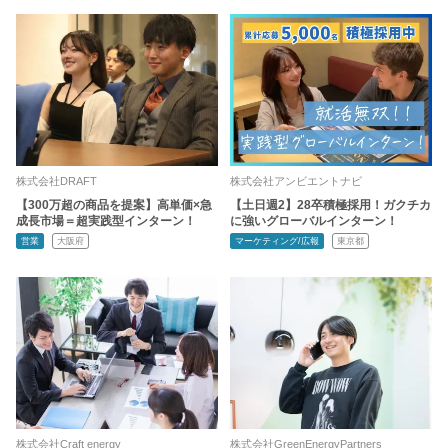
株式会社DRAFT
株式会社アンビエントナビ
【300万超の商品を提案】高単価×急
【土日週2】28卒積極採用！ガクチカ
成長市場＝超実践型インターン！
に強いグローバルインターン！
営業
大阪府
マーケティング/広報
東京都
株式会社Craft energy
株式会社GreenEnergyPartners