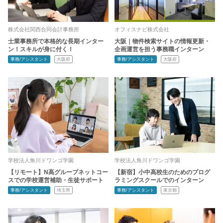
株式会社関西合同会計事務所
オフィスナビ株式会社
士業事務所で本格的な長期インター
大阪｜物件検索サイトの情報更新・
ン！スキルが身に付く！
企画運営を担う事務職インターン
事務/アシスタント
大阪府
事務/アシスタント
大阪府
学校法人角川ドワンゴ学園
学校法人角川ドワンゴ学園
【リモート】N高グループネットコー
【新宿】小中高校生のためのプログ
スでの学校運営補助・生徒サポート
ラミングスクールでのインターン
事務/アシスタント
埼玉県
事務/アシスタント
東京都