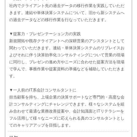
社内でクライアント先の過去データの移行作業を実践していただ
きます。連結や単体決算システムについて、旧から新システムへ
の過去データなどの移行作業を行なっていただきます。
▼提案力・プレゼンテーション力の実践
新規開拓や既存クライアントへの深耕営業のアシスタントとして
関わっていただきます。連結・単体決算システムのリプレイスお
よびそれに伴う決算効率化コンサルティングについて営業の現場
に同行し、プレゼンの進め方やニーズに合わせた提案方法を現場
で学んで、事務作業や提案資料の準備などを補助していただきま
す。
▼一人前のIT系会計コンサルタントに
担当顧客を持ち、上場企業の決算サポートなど専門的・高度な会
計コンサルティングにチャレンジできます。様々なシステムを組
み合わせて最適な業務改善提案や、会計知識面とITリテラシーを
フル活用して様々なニーズに応えられる真のコンサルタントとし
てのキャリアアップを目指します。