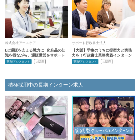
株式会社アースケア
サポート行政書士法人
EC通販を支える戦力に│化粧品の知
【大阪】学生のうちに提案力と実務
識を得ながら、通販運営をサポート
力を！行政書士業務実践インターン
事務/アシスタント
大阪府
事務/アシスタント
大阪府
積極採用中の長期インターン求人