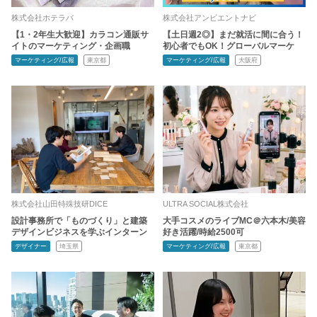
株式会社ホテラバ
株式会社アンビエントナビ
【1・2年生大歓迎】カラコン通販サ
【土日週2◎】まだ就活に間に合う！
イトのマーケティング・企画職
初心者でもOK！グローバルマーケ
マーケティング/広報
東京都
マーケティング/広報
大阪府
株式会社山田特殊技研DICE
ULTRA SOCIAL株式会社
設計事務所で「ものづくり」と建築
大手コスメのライブMC＠六本木/美容
デザインビジネスを学ぶインターン
好き活躍/時給2500可
デザイナー
埼玉県
マーケティング/広報
東京都