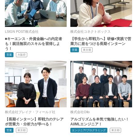
LSIGN POST株式会社
株式会社コネクトボックス
■キーエンス・外資金融への内定者
【学生から即戦力へ】研修×実践で営
も！就活無双のスキルを習得しよ
業力に差をつける長期インターン
う！
営業
東京都
営業
大阪府
株式会社ブレイク・フィールド社
株式会社Ollo
【長期インターン】即戦力のテレア
アルゴリズムを本気で勉強したい！
ポ営業力・分析力が学べる！
AI/MLエンジニア！
営業
東京都
エンジニア/プログラミング
東京都