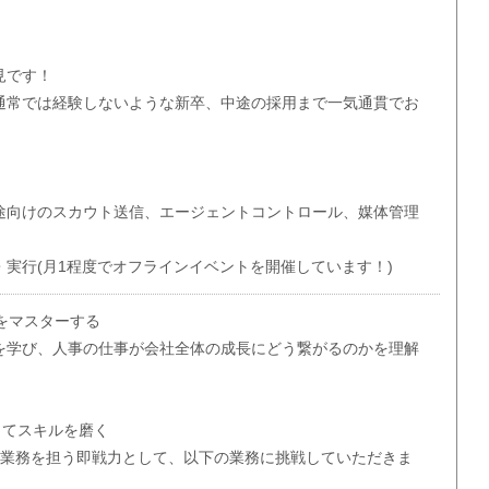
見です！
通常では経験しないような新卒、中途の採用まで一気通貫でお
途向けのスカウト送信、エージェントコントロール、媒体管理
実行(月1程度でオフラインイベントを開催しています！)
をマスターする
を学び、人事の仕事が会社全体の成長にどう繋がるのかを理解
してスキルを磨く
用業務を担う即戦力として、以下の業務に挑戦していただきま