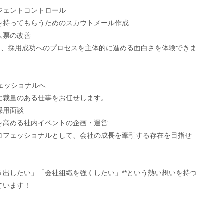
ジェントコントロール
を持ってもらうためのスカウトメール作成
人票の改善
がら、採用成功へのプロセスを主体的に進める面白さを体験できま
ェッショナルへ
に裁量のある仕事をお任せします。
採用面談
を高める社内イベントの企画・運営
ロフェッショナルとして、会社の成長を牽引する存在を目指せ
き出したい」「会社組織を強くしたい」**という熱い想いを持つ
ています！
す。