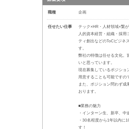
職種
企画
任せたい仕事
テック×HR・人材領域×繋
人的資本経営・組織・採用
ティ創出などのToCビジ
す。
弊社の特徴は任せる文化。
いと思っています。
現在募集しているポジショ
用意することも可能ですの
また、ポジション問わず成
おります。
■業務の魅力
・インターン生、新卒、中
・30名程度から1年以内に
す！