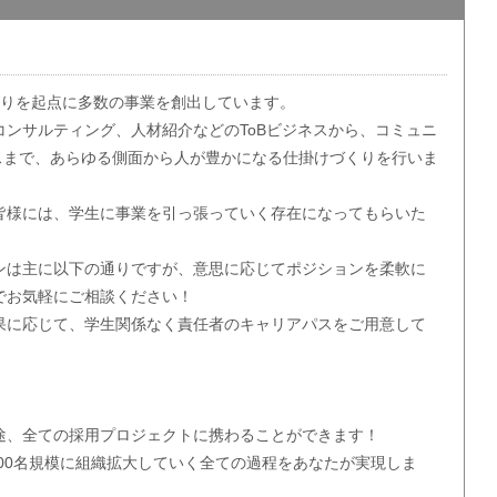
がりを起点に多数の事業を創出しています。
コンサルティング、人材紹介などのToBビジネスから、コミュニ
ネスまで、あらゆる側面から人が豊かになる仕掛けづくりを行いま
皆様には、学生に事業を引っ張っていく存在になってもらいた
ンは主に以下の通りですが、意思に応じてポジションを柔軟に
でお気軽にご相談ください！
果に応じて、学生関係なく責任者のキャリアパスをご用意して
途、全ての採用プロジェクトに携わることができます！
100名規模に組織拡大していく全ての過程をあなたが実現しま