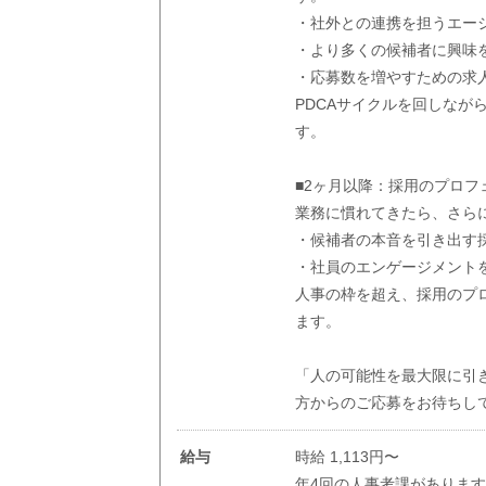
・社外との連携を担うエー
・より多くの候補者に興味
・応募数を増やすための求
PDCAサイクルを回しな
す。
■2ヶ月以降：採用のプロフ
業務に慣れてきたら、さら
・候補者の本音を引き出す
・社員のエンゲージメント
人事の枠を超え、採用のプ
ます。
「人の可能性を最大限に引
方からのご応募をお待ちし
給与
時給 1,113円〜
年4回の人事考課がありま