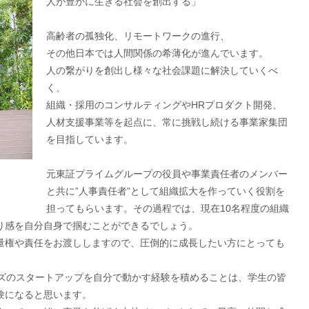
人が豊かに生きる社会を創出する」
高齢者の孤独化、リモートワークの進行、
その他日本では人間関係の希薄化が進んでいます。
人の繋がりを創出し様々な社会課題に解決していくべ
く、
組織・採用のコンサルティングやHRプロダクト開発、
人材支援事業等を起点に、常に挑戦し続ける事業家集団
を目指しています。
元東証プライムグループの役員や事業責任者のメンバー
と共に”人事責任者”として組織拡大を作っていく役割を
担ってもらいます。その過程では、現在10名程度の組織
り感を自分自身で掴むことができるでしょう。
量権や責任をお渡ししますので、圧倒的に成長したい方にとっても
ーズのスタートアップを自分で動かす経験を積めることは、学生の皆
験になると思います。