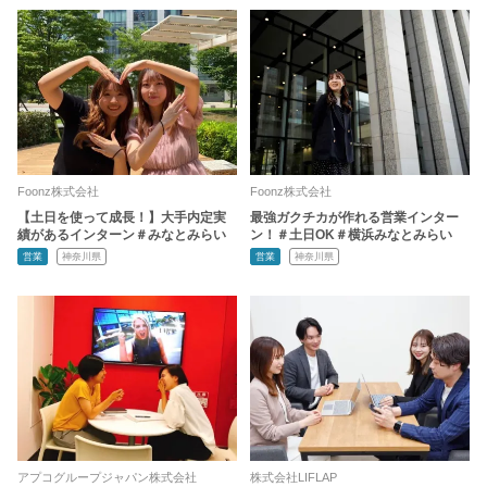
Foonz株式会社
Foonz株式会社
【土日を使って成長！】大手内定実
最強ガクチカが作れる営業インター
績があるインターン＃みなとみらい
ン！＃土日OK＃横浜みなとみらい
営業
神奈川県
営業
神奈川県
アプコグループジャパン株式会社
株式会社LIFLAP