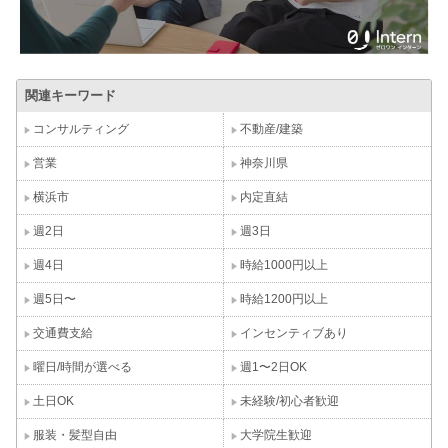
関連キーワード
コンサルティング
不動産/建築
営業
神奈川県
横浜市
内定直結
週2日
週3日
週4日
時給1000円以上
週5日〜
時給1200円以上
交通費支給
インセンティブあり
曜日/時間が選べる
週1〜2日OK
土日OK
未経験/初心者歓迎
服装・髪型自由
大学院生歓迎