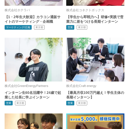
株式会社ホテラバ
株式会社コネクトボックス
【1・2年生大歓迎】カラコン通販サ
【学生から即戦力へ】研修×実践で営
イトのマーケティング・企画職
業力に差をつける長期インターン
マーケティング/広報
東京都
営業
東京都
株式会社GreenEnergyPartners
株式会社Craft energy
インターン生60名活躍中！24歳で起
【最高月収100万円越え！学生主体の
業した社長に学ぶインターン
長期インターン】
営業
東京都
営業
東京都