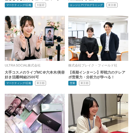
マーケティング/広報
大阪府
エンジニア/プログラミング
東京都
ULTRA SOCIAL株式会社
株式会社ブレイク・フィールド社
大手コスメのライブMC＠六本木/美容
【長期インターン】即戦力のテレア
好き活躍/時給2500可
ポ営業力・分析力が学べる！
マーケティング/広報
東京都
営業
東京都