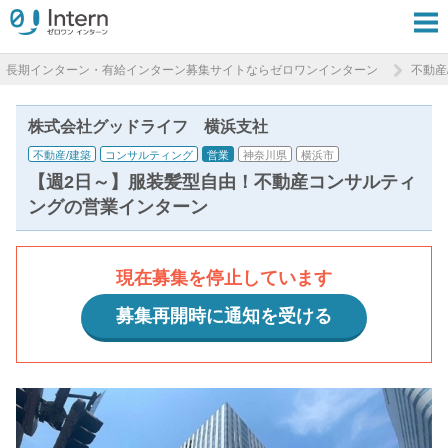
長期インターン・有給インターン募集サイトならゼロワンインターン
不動産
株式会社グッドライフ 横浜支社
不動産/建築
コンサルティング
営業
神奈川県
横浜市
【週2日～】服装髪型自由！不動産コンサルティ
ングの営業インターン
現在募集を停止しています
募集再開時に通知を受ける