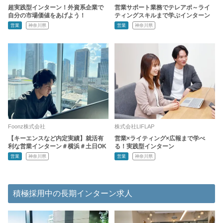
超実践型インターン！外資系企業で
営業サポート業務でテレアポ～ライ
自分の市場価値をあげよう！
ティングスキルまで学ぶインターン
営業
神奈川県
営業
神奈川県
Foonz株式会社
株式会社LIFLAP
【キーエンスなど内定実績】就活有
営業×ライティング×広報まで学べ
利な営業インターン＃横浜＃土日OK
る！実践型インターン
営業
神奈川県
営業
神奈川県
積極採用中の長期インターン求人