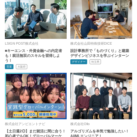
LSIGN POST株式会社
株式会社山田特殊技研DICE
■キーエンス・外資金融への内定者
設計事務所で「ものづくり」と建築
も！就活無双のスキルを習得しよ
デザインビジネスを学ぶインターン
う！
デザイナー
埼玉県
営業
大阪府
株式会社アンビエントナビ
株式会社Ollo
【土日週2◎】まだ就活に間に合う！
アルゴリズムを本気で勉強したい！
初心者でもOK！グローバルマーケ
AI/MLエンジニア！