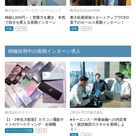
株式会社インフィニティエージェント
株式会社QuackShift
時給1,600円～｜営業力を磨き、本気
東大松尾研発スタートアップでCEO
で自分を変える長期インターン
直下のセールス長期インターン！
営業
東京都
営業
東京都
積極採用中の長期インターン求人
株式会社ホテラバ
LSIGN POST株式会社
【1・2年生大歓迎】カラコン通販サ
■キーエンス・外資金融への内定者
イトのマーケティング・企画職
も！就活無双のスキルを習得しよ
う！
マーケティング/広報
東京都
営業
大阪府