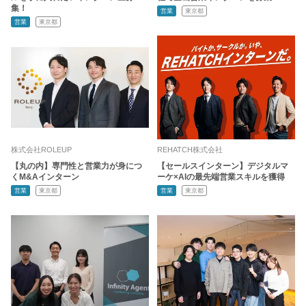
集！
営業
東京都
営業
東京都
株式会社ROLEUP
REHATCH株式会社
【丸の内】専門性と営業力が身につ
【セールスインターン】デジタルマ
くM&Aインターン
ーケ×AIの最先端営業スキルを獲得
営業
東京都
営業
東京都