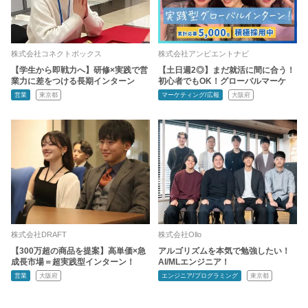
株式会社コネクトボックス
株式会社アンビエントナビ
【学生から即戦力へ】研修×実践で営
【土日週2◎】まだ就活に間に合う！
業力に差をつける長期インターン
初心者でもOK！グローバルマーケ
営業
東京都
マーケティング/広報
大阪府
株式会社DRAFT
株式会社Ollo
【300万超の商品を提案】高単価×急
アルゴリズムを本気で勉強したい！
成長市場＝超実践型インターン！
AI/MLエンジニア！
営業
大阪府
エンジニア/プログラミング
東京都