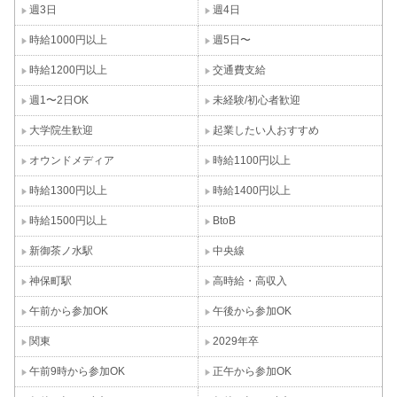
週3日
週4日
時給1000円以上
週5日〜
時給1200円以上
交通費支給
週1〜2日OK
未経験/初心者歓迎
大学院生歓迎
起業したい人おすすめ
オウンドメディア
時給1100円以上
時給1300円以上
時給1400円以上
時給1500円以上
BtoB
新御茶ノ水駅
中央線
神保町駅
高時給・高収入
午前から参加OK
午後から参加OK
関東
2029年卒
午前9時から参加OK
正午から参加OK