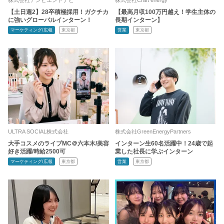
【土日週2】28卒積極採用！ガクチカ
【最高月収100万円越え！学生主体の
に強いグローバルインターン！
長期インターン】
マーケティング/広報
東京都
営業
東京都
ULTRA SOCIAL株式会社
株式会社GreenEnergyPartners
大手コスメのライブMC＠六本木/美容
インターン生60名活躍中！24歳で起
好き活躍/時給2500可
業した社長に学ぶインターン
マーケティング/広報
東京都
営業
東京都