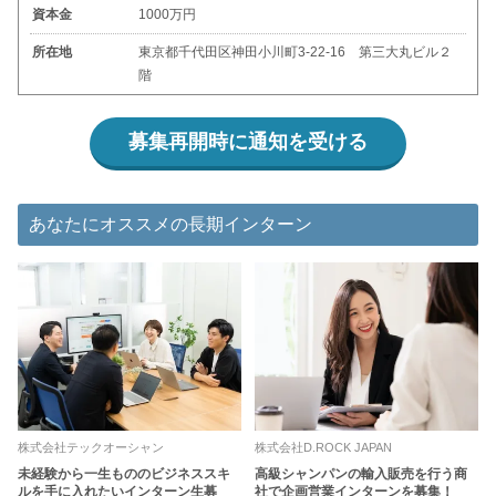
資本金
1000万円
所在地
東京都千代田区神田小川町3-22-16 第三大丸ビル２
階
募集再開時に通知を受ける
あなたにオススメの長期インターン
株式会社テックオーシャン
株式会社D.ROCK JAPAN
未経験から一生もののビジネススキ
高級シャンパンの輸入販売を行う商
ルを手に入れたいインターン生募
社で企画営業インターンを募集！