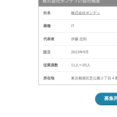
株式会社ボンディの会社概要
社名
株式会社ボンディ
業種
IT
代表者
伊藤 忠則
設立
2013年9月
従業員数
11人〜20人
所在地
東京都港区芝公園２丁目４番
募集