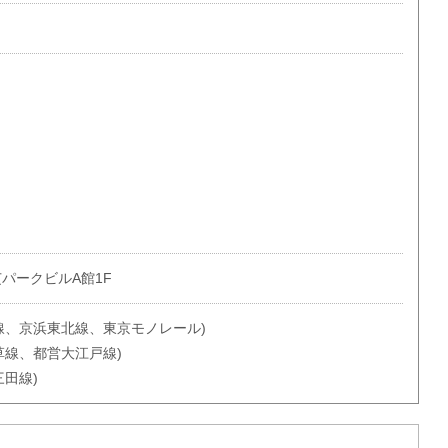
芝パークビルA館1F
線、京浜東北線、東京モノレール)
草線、都営大江戸線)
三田線)