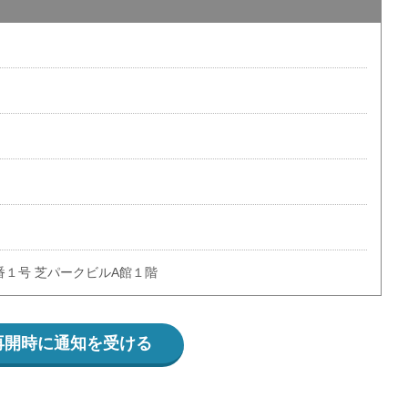
１号 芝パークビルA館１階
再開時に通知を受ける