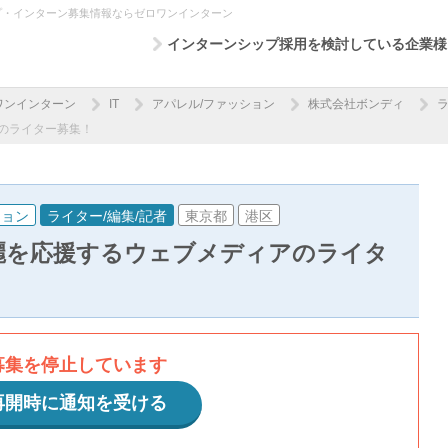
プ・インターン募集情報ならゼロワンインターン
インターンシップ採用を検討している企業様
ワンインターン
IT
アパレル/ファッション
株式会社ボンディ
ラ
のライター募集！
ション
ライター/編集/記者
東京都
港区
麗を応援するウェブメディアのライタ
募集を停止しています
再開時に通知を受ける