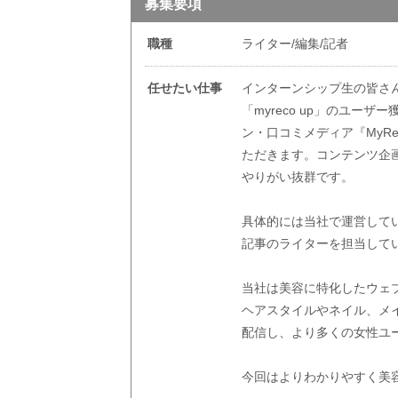
募集要項
職種
ライター/編集/記者
任せたい仕事
インターンシップ生の皆さ
「myreco up」のユ
ン・口コミメディア『MyR
ただきます。コンテンツ企
やりがい抜群です。
具体的には当社で運営して
記事のライターを担当して
当社は美容に特化したウェ
ヘアスタイルやネイル、メ
配信し、より多くの女性ユ
今回はよりわかりやすく美