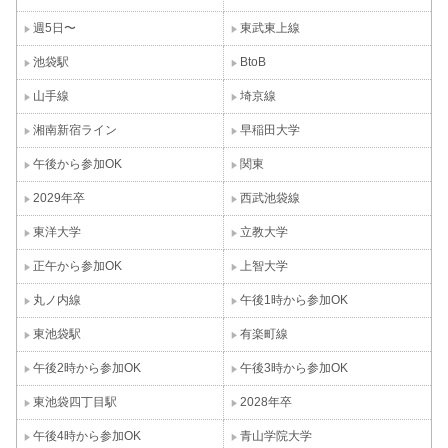
週5日〜
東武東上線
池袋駅
BtoB
山手線
埼京線
湘南新宿ライン
早稲田大学
午後から参加OK
関東
2029年卒
西武池袋線
東洋大学
立教大学
正午から参加OK
上智大学
丸ノ内線
午後1時から参加OK
東池袋駅
有楽町線
午後2時から参加OK
午後3時から参加OK
東池袋四丁目駅
2028年卒
午後4時から参加OK
青山学院大学