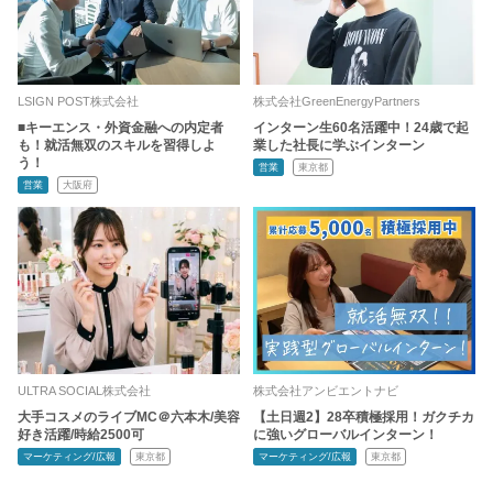
LSIGN POST株式会社
株式会社GreenEnergyPartners
■キーエンス・外資金融への内定者
インターン生60名活躍中！24歳で起
も！就活無双のスキルを習得しよ
業した社長に学ぶインターン
う！
営業
東京都
営業
大阪府
ULTRA SOCIAL株式会社
株式会社アンビエントナビ
大手コスメのライブMC＠六本木/美容
【土日週2】28卒積極採用！ガクチカ
好き活躍/時給2500可
に強いグローバルインターン！
マーケティング/広報
東京都
マーケティング/広報
東京都