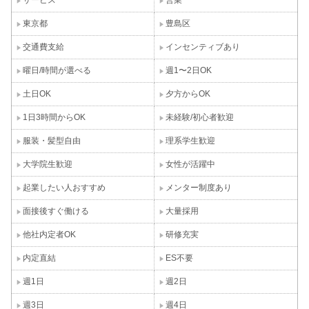
サービス
営業
東京都
豊島区
交通費支給
インセンティブあり
曜日/時間が選べる
週1〜2日OK
土日OK
夕方からOK
1日3時間からOK
未経験/初心者歓迎
服装・髪型自由
理系学生歓迎
大学院生歓迎
女性が活躍中
起業したい人おすすめ
メンター制度あり
面接後すぐ働ける
大量採用
他社内定者OK
研修充実
内定直結
ES不要
週1日
週2日
週3日
週4日