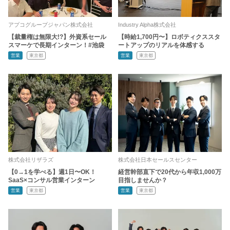
アプコグループジャパン株式会社
Industry Alpha株式会社
【裁量権は無限大!?】外資系セール
【時給1,700円〜】ロボティクススタ
スマーケで長期インターン！#池袋
ートアップのリアルを体感する
営業
東京都
営業
東京都
株式会社リザラズ
株式会社日本セールスセンター
【0→1を学べる】週1日〜OK！
経営幹部直下で20代から年収1,000万
SaaS×コンサル営業インターン
目指しませんか？
営業
東京都
営業
東京都