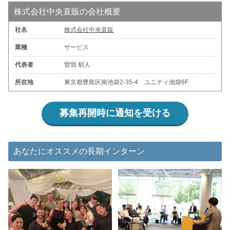
株式会社中央直販の会社概要
社名
株式会社中央直販
業種
サービス
代表者
曽我 郁人
所在地
東京都豊島区南池袋2-35-4 ユニティ池袋6F
募集再開時に通知を受ける
あなたにオススメの長期インターン