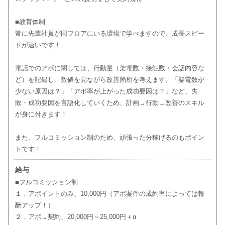
■教育体制
常に先輩社員が同フロアにいる環境で学べますので、成長スピー
ドが速いです！
電話でのアポに関しては、行動量（架電数・接触数・会話内容な
ど）を記録し、数値を見ながら改善箇所を考えます。「架電数が
少ない原因は？」「アポ率が上がった成功要因は？」など、失
敗・成功要因を言語化していくため、計画→行動→改善のスキル
が身に付きます！
また、フルコミッション制のため、頑張った分稼げるのもポイン
トです！
給与
■フルコミッション制
１．アポイントのみ、10,000円（アポ案件の成約率によっては報
酬アップ！）
２．アポ→契約、20,000円～25,000円＋α