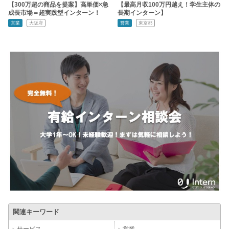
【300万超の商品を提案】高単価×急
【最高月収100万円越え！学生主体の
成長市場＝超実践型インターン！
長期インターン】
営業
大阪府
営業
東京都
関連キーワード