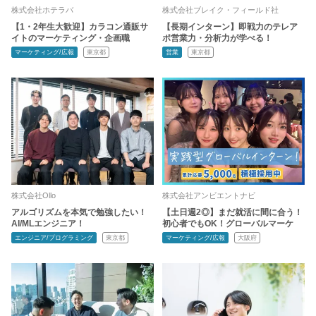
株式会社ホテラバ
株式会社ブレイク・フィールド社
【1・2年生大歓迎】カラコン通販サ
【長期インターン】即戦力のテレア
イトのマーケティング・企画職
ポ営業力・分析力が学べる！
マーケティング/広報
東京都
営業
東京都
株式会社Ollo
株式会社アンビエントナビ
アルゴリズムを本気で勉強したい！
【土日週2◎】まだ就活に間に合う！
AI/MLエンジニア！
初心者でもOK！グローバルマーケ
エンジニア/プログラミング
東京都
マーケティング/広報
大阪府