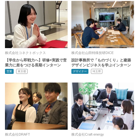
株式会社コネクトボックス
株式会社山田特殊技研DICE
【学生から即戦力へ】研修×実践で営
設計事務所で「ものづくり」と建築
業力に差をつける長期インターン
デザインビジネスを学ぶインターン
営業
東京都
デザイナー
埼玉県
株式会社DRAFT
株式会社Craft energy