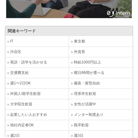
関連キーワード
IT
東京都
渋谷区
外資系
英語・語学を活かせる
時給1000円以上
交通費支給
曜日/時間が選べる
週1〜2日OK
服装・髪型自由
外国人/留学生歓迎
理系学生歓迎
大学院生歓迎
女性が活躍中
起業したい人おすすめ
メンター制度あり
他社内定者OK
既卒歓迎
週2日
週3日