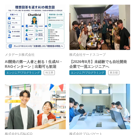
メタデータ株式会社
株式会社サードスコープ
AI開発の第一人者と創る！生成AI・
【2026年8月】未経験でも自社開発
RAGインターン｜出勤可も歓迎
企業で一流エンジニアへ
エンジニア/プログラミング
埼玉県
エンジニア/プログラミング
東京都
株式会社LITALICO
株式会社プロパゲート