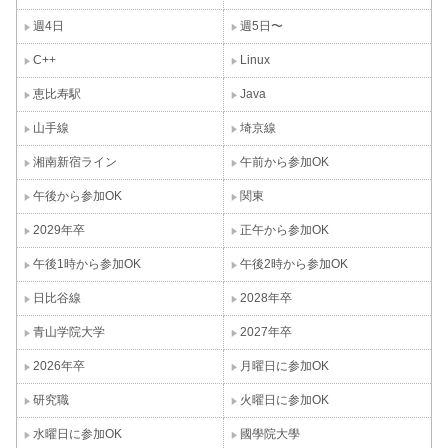
週4日
週5日〜
C++
Linux
恵比寿駅
Java
山手線
埼京線
湘南新宿ライン
午前から参加OK
午後から参加OK
関東
2029年卒
正午から参加OK
午後1時から参加OK
午後2時から参加OK
日比谷線
2028年卒
青山学院大学
2027年卒
2026年卒
月曜日に参加OK
研究職
火曜日に参加OK
水曜日に参加OK
國學院大學