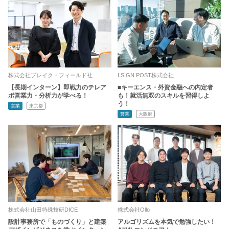
株式会社ブレイク・フィールド社
LSIGN POST株式会社
【長期インターン】即戦力のテレア
■キーエンス・外資金融への内定者
ポ営業力・分析力が学べる！
も！就活無双のスキルを習得しよ
う！
営業
東京都
営業
大阪府
株式会社山田特殊技研DICE
株式会社Ollo
設計事務所で「ものづくり」と建築
アルゴリズムを本気で勉強したい！