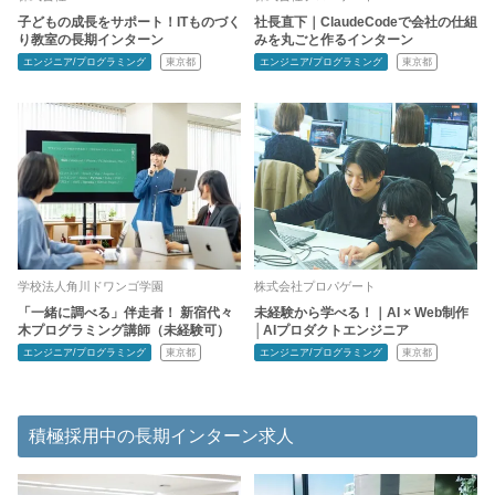
子どもの成長をサポート！ITものづく
社長直下｜ClaudeCodeで会社の仕組
り教室の長期インターン
みを丸ごと作るインターン
エンジニア/プログラミング
東京都
エンジニア/プログラミング
東京都
学校法人角川ドワンゴ学園
株式会社プロパゲート
「一緒に調べる」伴走者！ 新宿代々
未経験から学べる！｜AI × Web制作
木プログラミング講師（未経験可）
│AIプロダクトエンジニア
エンジニア/プログラミング
東京都
エンジニア/プログラミング
東京都
積極採用中の長期インターン求人