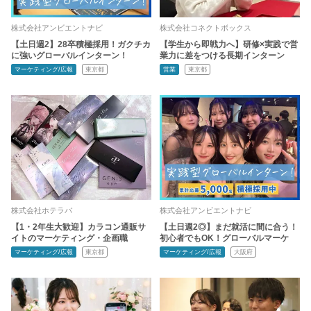
株式会社アンビエントナビ
株式会社コネクトボックス
【土日週2】28卒積極採用！ガクチカ
【学生から即戦力へ】研修×実践で営
に強いグローバルインターン！
業力に差をつける長期インターン
マーケティング/広報
東京都
営業
東京都
株式会社ホテラバ
株式会社アンビエントナビ
【1・2年生大歓迎】カラコン通販サ
【土日週2◎】まだ就活に間に合う！
イトのマーケティング・企画職
初心者でもOK！グローバルマーケ
マーケティング/広報
東京都
マーケティング/広報
大阪府