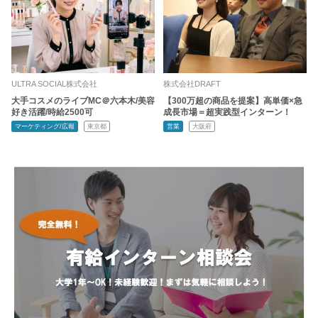
ULTRA SOCIAL株式会社
株式会社DRAFT
大手コスメのライブMC＠六本木/美容
【300万超の商品を提案】高単価×急
好き活躍/時給2500可
成長市場＝超実践型インターン！
マーケティング/広報
東京都
営業
大阪府