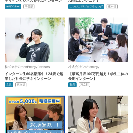
デザインビジネスを学ぶインターン
AI/MLエンジニア！
デザイナー
埼玉県
エンジニア/プログラミング
東京都
株式会社GreenEnergyPartners
株式会社Craft energy
インターン生60名活躍中！24歳で起
【最高月収100万円越え！学生主体の
業した社長に学ぶインターン
長期インターン】
営業
東京都
営業
東京都