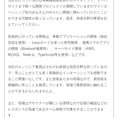
当社が行っているのは車載機器組込みからスマホアプリ、サーバ
サイドまで様々な開発プロジェクトが展開していますのでインタ
ーンシップ生のみなさんのやりたい開発に携わっていただくこと
ができる可能性が高くなっています。是非、得意分野や希望を伝
えていってください。
具体的にやっている開発は、車載アプリケーションの開発（独自
言語を使用）、Linuxボードを使った研究開発 、連携スマホアプリ
の開発（Bluetooth連携等） 、サーバサイド開発 （AWS、
MySQL、Node.js、TypeScript等を使用）などです。
当社のエンジニア集団はそれぞれ多様な得意分野を持っているの
で、学ぶことがとても多く刺激的なインターンシップを経験でき
ること間違いなしです。また技術ありきの現場なので、新技術を
積極的に学ぶことを推奨しています。現場で最新技術に触れるこ
とができるかもしれませんよ。
また、現場はデザイナーが隣にいる環境なので仕様の確認などの
レスポンスが迅速であるチーム体制で仕事をすることができま
す。