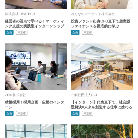
株式会社IDEATECH
みんなのマーケット株式会社
経営者の視点で学べる！マーケティ
投資ファンド出身CFO直下で超実践
ング支援の実践型インターンシップ
ファイナンスを徹底的に学ぶ
企画
東京都
企画
東京都
ZEIN株式会社
一般社団法人RCF
積極採用！採用企画・広報のインタ
【インターン】代表直下で、社会課
ーン
題解決×未来を創造する仕事に携わる
企画
東京都
企画
東京都