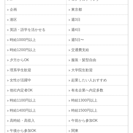
企画
東京都
港区
週3日
英語・語学を活かせる
週4日
時給1000円以上
週5日〜
時給1200円以上
交通費支給
夕方からOK
服装・髪型自由
理系学生歓迎
大学院生歓迎
女性が活躍中
起業したい人おすすめ
他社内定者OK
有名企業へ内定多数
時給1100円以上
時給1300円以上
時給1400円以上
時給1500円以上
高時給・高収入
午前から参加OK
午後から参加OK
関東