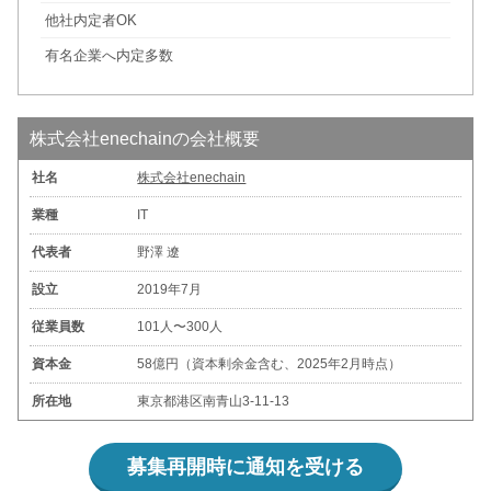
他社内定者OK
有名企業へ内定多数
株式会社enechainの会社概要
社名
株式会社enechain
業種
IT
代表者
野澤 遼
設立
2019年7月
従業員数
101人〜300人
資本金
58億円（資本剰余金含む、2025年2月時点）
所在地
東京都港区南青山3-11-13
募集再開時に通知を受ける