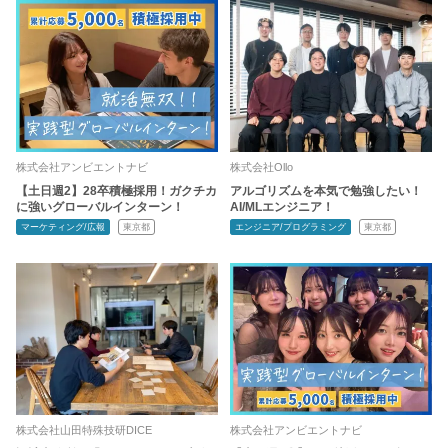
株式会社アンビエントナビ
株式会社Ollo
【土日週2】28卒積極採用！ガクチカ
アルゴリズムを本気で勉強したい！
に強いグローバルインターン！
AI/MLエンジニア！
マーケティング/広報
東京都
エンジニア/プログラミング
東京都
株式会社山田特殊技研DICE
株式会社アンビエントナビ