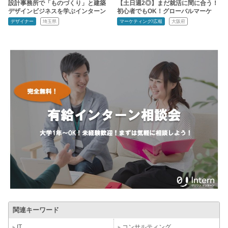
設計事務所で「ものづくり」と建築
【土日週2◎】まだ就活に間に合う！
デザインビジネスを学ぶインターン
初心者でもOK！グローバルマーケ
デザイナー
埼玉県
マーケティング/広報
大阪府
関連キーワード
IT
コンサルティング