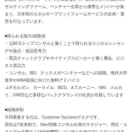
サルティングファーム、ベンチャー企業から優秀なメンバーが集
まり、日本初のエネルギープラットフォームサービスの企画・運
営を行なっています。
■得られる能力/経験値
・元BCGトップコンサルと働くことで得られるロジカルシンキン
グや論点・仮説思考力
・英語チャットクラブやネイティブスピーカーと働く機会、ビジ
ネス英語力
・コンサル、IBD、テックメガベンチャーなどへの就職、海外大学
進学やMBA取得に向けた無料アドバイス
-J.P.モルガン、カーライル、BCG、A.T.カーニー、NRI、メルカ
リ、GREEなど多様なバックグラウンドの社員が在籍しています
■組織体制
今回募集するのは、Customer Successデスクです。
現在は7名体制で、SIer/戦略コンサル出身のマネジャー、商社・エ
ネルギー企業および金融機関・コンサル出身のアシスタントマネ