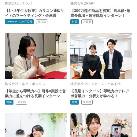
株式会社ホテラバ
株式会社DRAFT
【1・2年生大歓迎】カラコン通販サ
【300万超の商品を提案】高単価×急
イトのマーケティング・企画職
成長市場＝超実践型インターン！
マーケティング/広報
東京都
営業
大阪府
株式会社コネクトボックス
株式会社ブレイク・フィールド社
【学生から即戦力へ】研修×実践で営
【長期インターン】即戦力のテレア
業力に差をつける長期インターン
ポ営業力・分析力が学べる！
営業
東京都
営業
東京都