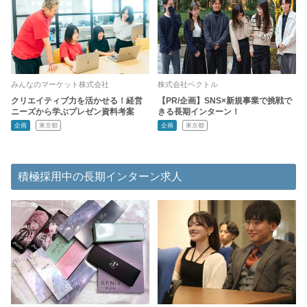
みんなのマーケット株式会社
株式会社ベクトル
クリエイティブ力を活かせる！経営
【PR/企画】SNS×新規事業で挑戦で
ニーズから学ぶプレゼン資料考案
きる長期インターン！
企画
東京都
企画
東京都
積極採用中の長期インターン求人