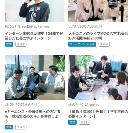
株式会社GreenEnergyPartners
ULTRA SOCIAL株式会社
インターン生60名活躍中！24歳で起
大手コスメのライブMC＠六本木/美容
業した社長に学ぶインターン
好き活躍/時給2500可
営業
東京都
マーケティング/広報
東京都
LSIGN POST株式会社
株式会社Craft energy
■キーエンス・外資金融への内定者
【最高月収100万円越え！学生主体の
も！就活無双のスキルを習得しよ
長期インターン】
う！
営業
東京都
営業
大阪府