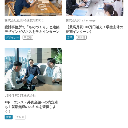
株式会社山田特殊技研DICE
株式会社Craft energy
設計事務所で「ものづくり」と建築
【最高月収100万円越え！学生主体の
デザインビジネスを学ぶインターン
長期インターン】
デザイナー
埼玉県
営業
東京都
LSIGN POST株式会社
■キーエンス・外資金融への内定者
も！就活無双のスキルを習得しよ
う！
営業
大阪府