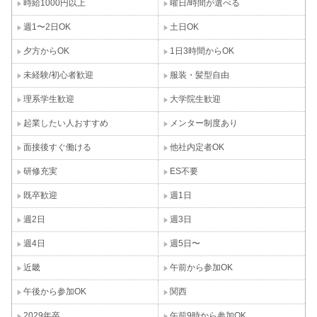
時給1000円以上
曜日/時間が選べる
週1〜2日OK
土日OK
夕方からOK
1日3時間からOK
未経験/初心者歓迎
服装・髪型自由
理系学生歓迎
大学院生歓迎
起業したい人おすすめ
メンター制度あり
面接後すぐ働ける
他社内定者OK
研修充実
ES不要
既卒歓迎
週1日
週2日
週3日
週4日
週5日〜
近畿
午前から参加OK
午後から参加OK
関西
2029年卒
午前9時から参加OK