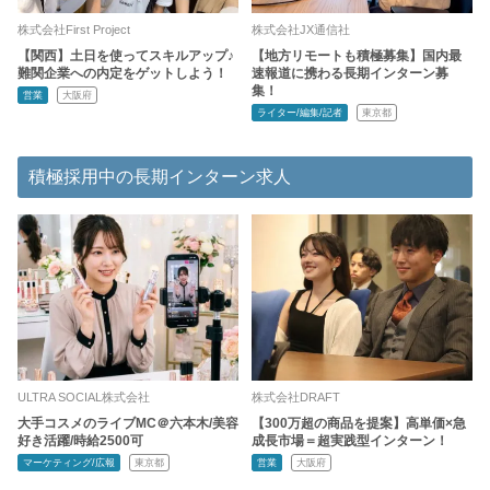
株式会社First Project
株式会社JX通信社
【関西】土日を使ってスキルアップ♪
【地方リモートも積極募集】国内最
難関企業への内定をゲットしよう！
速報道に携わる長期インターン募
集！
営業
大阪府
ライター/編集/記者
東京都
積極採用中の長期インターン求人
ULTRA SOCIAL株式会社
株式会社DRAFT
大手コスメのライブMC＠六本木/美容
【300万超の商品を提案】高単価×急
好き活躍/時給2500可
成長市場＝超実践型インターン！
マーケティング/広報
東京都
営業
大阪府