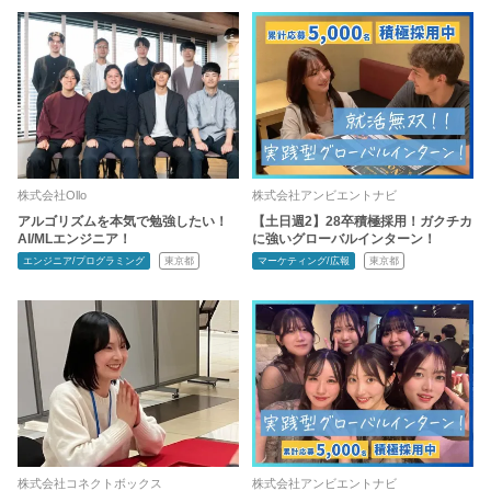
株式会社Ollo
株式会社アンビエントナビ
アルゴリズムを本気で勉強したい！
【土日週2】28卒積極採用！ガクチカ
AI/MLエンジニア！
に強いグローバルインターン！
エンジニア/プログラミング
東京都
マーケティング/広報
東京都
株式会社コネクトボックス
株式会社アンビエントナビ