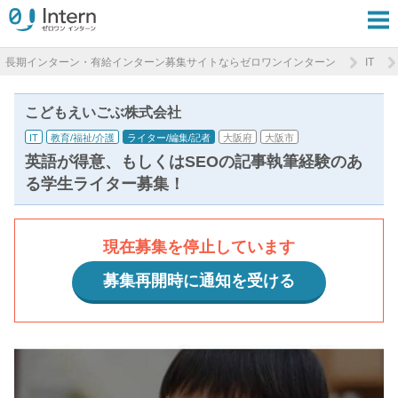
長期インターン・有給インターン募集サイトならゼロワンインターン
IT
こどもえいごぶ株式会社
IT
教育/福祉/介護
ライター/編集/記者
大阪府
大阪市
英語が得意、もしくはSEOの記事執筆経験のあ
る学生ライター募集！
現在募集を停止しています
募集再開時に通知を受ける