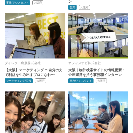
ン
事務/アシスタント
大阪府
営業
大阪府
ダイレクト出版株式会社
オフィスナビ株式会社
【大阪】マーケティング 〜自分の力
大阪｜物件検索サイトの情報更新・
で利益を生み出すプロになれ〜
企画運営を担う事務職インターン
マーケティング/広報
大阪府
事務/アシスタント
大阪府