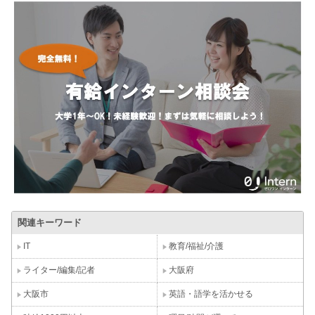
関連キーワード
IT
教育/福祉/介護
ライター/編集/記者
大阪府
大阪市
英語・語学を活かせる