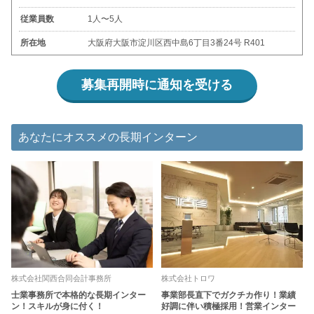
従業員数
1人〜5人
所在地
大阪府大阪市淀川区西中島6丁目3番24号 R401
募集再開時に通知を受ける
あなたにオススメの長期インターン
株式会社関西合同会計事務所
株式会社トロワ
士業事務所で本格的な長期インター
事業部長直下でガクチカ作り！業績
ン！スキルが身に付く！
好調に伴い積極採用！営業インター