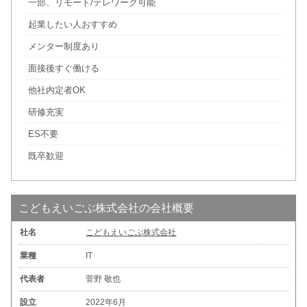
一部、リモート/テレワーク可能
起業したい人おすすめ
メンター制度あり
面接後すぐ働ける
他社内定者OK
研修充実
ES不要
既卒歓迎
こどもえいごぶ株式会社の会社概要
社名
こどもえいごぶ株式会社
業種
IT
代表者
菅野 敬也
設立
2022年6月