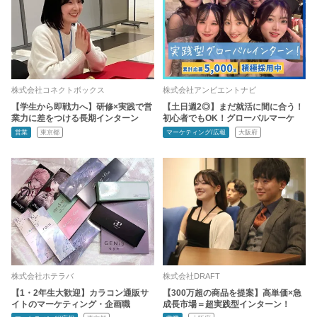
株式会社コネクトボックス
株式会社アンビエントナビ
【学生から即戦力へ】研修×実践で営
【土日週2◎】まだ就活に間に合う！
業力に差をつける長期インターン
初心者でもOK！グローバルマーケ
営業
東京都
マーケティング/広報
大阪府
株式会社ホテラバ
株式会社DRAFT
【1・2年生大歓迎】カラコン通販サ
【300万超の商品を提案】高単価×急
イトのマーケティング・企画職
成長市場＝超実践型インターン！