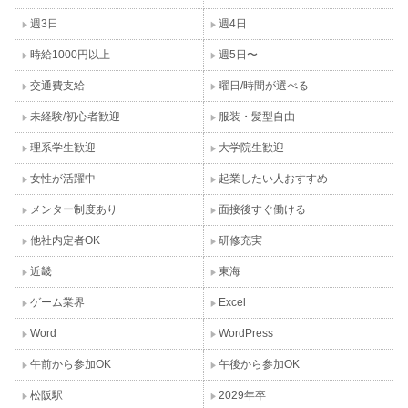
週3日
週4日
時給1000円以上
週5日〜
交通費支給
曜日/時間が選べる
未経験/初心者歓迎
服装・髪型自由
理系学生歓迎
大学院生歓迎
女性が活躍中
起業したい人おすすめ
メンター制度あり
面接後すぐ働ける
他社内定者OK
研修充実
近畿
東海
ゲーム業界
Excel
Word
WordPress
午前から参加OK
午後から参加OK
松阪駅
2029年卒