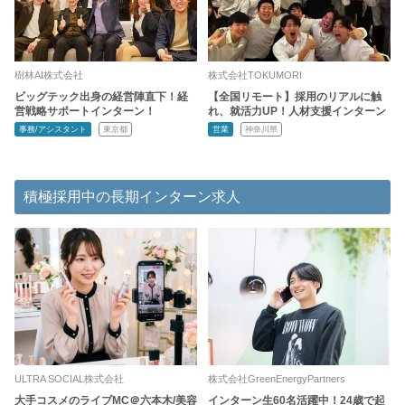
樹林AI株式会社
株式会社TOKUMORI
ビッグテック出身の経営陣直下！経
【全国リモート】採用のリアルに触
営戦略サポートインターン！
れ、就活力UP！人材支援インターン
事務/アシスタント
東京都
営業
神奈川県
積極採用中の長期インターン求人
ULTRA SOCIAL株式会社
株式会社GreenEnergyPartners
大手コスメのライブMC＠六本木/美容
インターン生60名活躍中！24歳で起