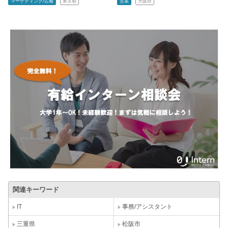
マーケティング/広報
東京都
営業
大阪府
関連キーワード
IT
事務/アシスタント
三重県
松阪市