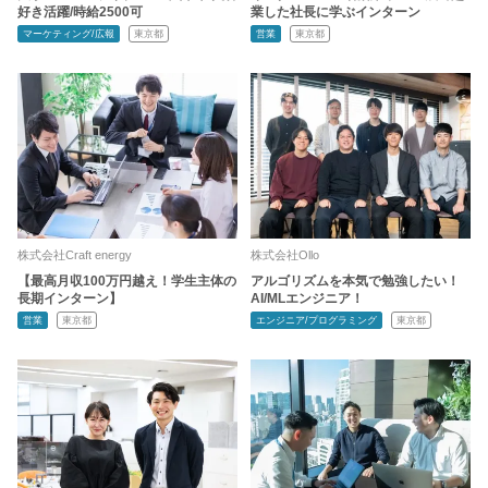
好き活躍/時給2500可
業した社長に学ぶインターン
マーケティング/広報
東京都
営業
東京都
株式会社Craft energy
株式会社Ollo
【最高月収100万円越え！学生主体の
アルゴリズムを本気で勉強したい！
長期インターン】
AI/MLエンジニア！
営業
東京都
エンジニア/プログラミング
東京都