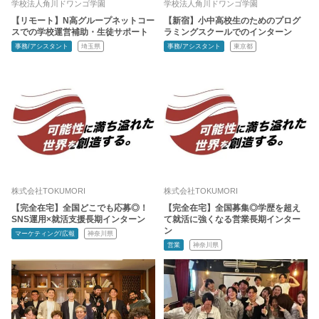
学校法人角川ドワンゴ学園
学校法人角川ドワンゴ学園
【リモート】N高グループネットコー
【新宿】小中高校生のためのプログ
スでの学校運営補助・生徒サポート
ラミングスクールでのインターン
事務/アシスタント
埼玉県
事務/アシスタント
東京都
株式会社TOKUMORI
株式会社TOKUMORI
【完全在宅】全国どこでも応募◎！
【完全在宅】全国募集◎学歴を超え
SNS運用×就活支援長期インターン
て就活に強くなる営業長期インター
ン
マーケティング/広報
神奈川県
営業
神奈川県