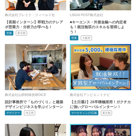
株式会社ブレイク・フィールド社
LSIGN POST株式会社
【長期インターン】即戦力のテレア
■キーエンス・外資金融への内定者
ポ営業力・分析力が学べる！
も！就活無双のスキルを習得しよ
う！
営業
東京都
営業
大阪府
株式会社山田特殊技研DICE
株式会社アンビエントナビ
設計事務所で「ものづくり」と建築
【土日週2】28卒積極採用！ガクチカ
デザインビジネスを学ぶインターン
に強いグローバルインターン！
デザイナー
埼玉県
マーケティング/広報
東京都