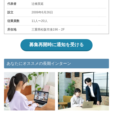
代表者
辻橋英延
設立
2009年6月26日
従業員数
11人〜20人
所在地
三重県松阪市湊196－2F
募集再開時に通知を受ける
あなたにオススメの長期インターン