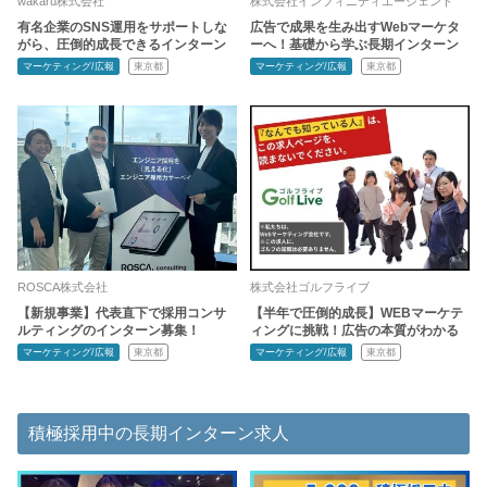
wakaru株式会社
株式会社インフィニティエージェント
有名企業のSNS運用をサポートしな
広告で成果を生み出すWebマーケタ
がら、圧倒的成長できるインターン
ーへ！基礎から学ぶ長期インターン
マーケティング/広報
東京都
マーケティング/広報
東京都
ROSCA株式会社
株式会社ゴルフライブ
【新規事業】代表直下で採用コンサ
【半年で圧倒的成長】WEBマーケテ
ルティングのインターン募集！
ィングに挑戦！広告の本質がわかる
マーケティング/広報
東京都
マーケティング/広報
東京都
積極採用中の長期インターン求人