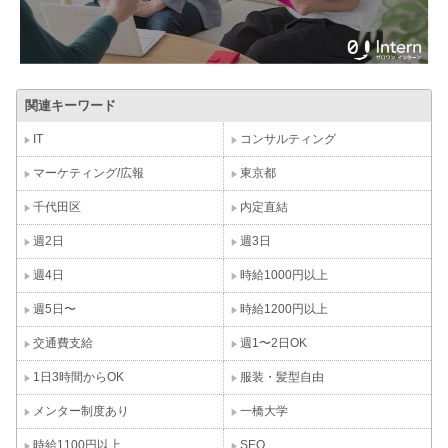
関連キーワード
IT
コンサルティング
マーケティング/広報
東京都
千代田区
内定直結
週2日
週3日
週4日
時給1000円以上
週5日〜
時給1200円以上
交通費支給
週1〜2日OK
1日3時間からOK
服装・髪型自由
メンター制度あり
一橋大学
時給1100円以上
SEO