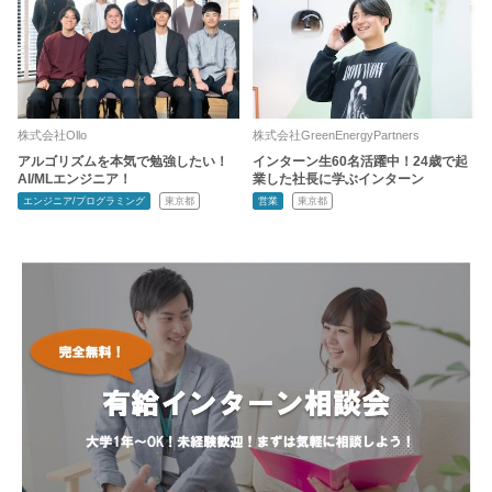
株式会社Ollo
株式会社GreenEnergyPartners
アルゴリズムを本気で勉強したい！
インターン生60名活躍中！24歳で起
AI/MLエンジニア！
業した社長に学ぶインターン
エンジニア/プログラミング
東京都
営業
東京都