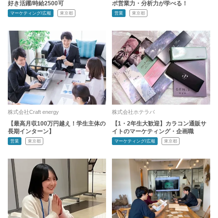
好き活躍/時給2500可
ポ営業力・分析力が学べる！
マーケティング/広報
東京都
営業
東京都
株式会社Craft energy
株式会社ホテラバ
【最高月収100万円越え！学生主体の
【1・2年生大歓迎】カラコン通販サ
長期インターン】
イトのマーケティング・企画職
営業
東京都
マーケティング/広報
東京都