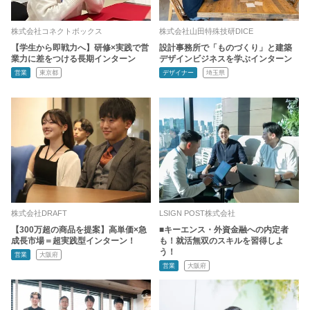
株式会社コネクトボックス
株式会社山田特殊技研DICE
【学生から即戦力へ】研修×実践で営
設計事務所で「ものづくり」と建築
業力に差をつける長期インターン
デザインビジネスを学ぶインターン
営業
東京都
デザイナー
埼玉県
株式会社DRAFT
LSIGN POST株式会社
【300万超の商品を提案】高単価×急
■キーエンス・外資金融への内定者
成長市場＝超実践型インターン！
も！就活無双のスキルを習得しよ
う！
営業
大阪府
営業
大阪府