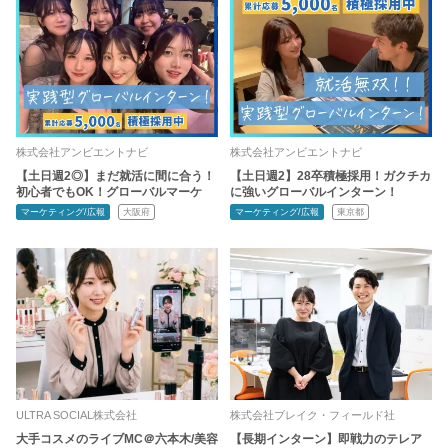
株式会社アンビエントナビ
株式会社アンビエントナビ
【土日週2◎】まだ就活に間に合う！
【土日週2】28卒積極採用！ガクチカ
初心者でもOK！グローバルマーケ
に強いグローバルインターン！
マーケティング/広報
大阪府
マーケティング/広報
東京都
ULTRA SOCIAL株式会社
株式会社ブレイク・フィールド社
大手コスメのライブMC＠六本木/美容
【長期インターン】即戦力のテレア