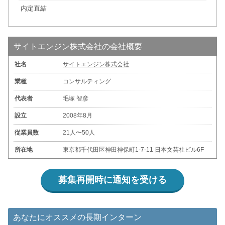
内定直結
サイトエンジン株式会社の会社概要
社名
サイトエンジン株式会社
業種
コンサルティング
代表者
毛塚 智彦
設立
2008年8月
従業員数
21人〜50人
所在地
東京都千代田区神田神保町1-7-11 日本文芸社ビル6F
募集再開時に通知を受ける
あなたにオススメの長期インターン