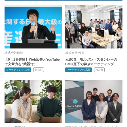
株式会社RES
株式会社MFS
【0→1を体験】Web広告とYouTube
元BCG、モルガン・スタンレーの
で文章力を“武器”に
CMO直下で学ぶマーケティング
マーケティング/広報
東京都
マーケティング/広報
東京都