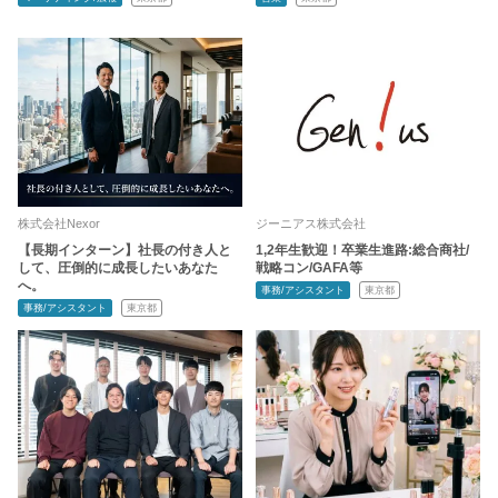
株式会社Nexor
ジーニアス株式会社
【長期インターン】社長の付き人と
1,2年生歓迎！卒業生進路:総合商社/
して、圧倒的に成長したいあなた
戦略コン/GAFA等
へ。
事務/アシスタント
東京都
事務/アシスタント
東京都