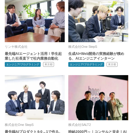
リンヤ株式会社
株式会社One StepS
最先端AIエージェント活用！学生起
生成AI×Web開発の実務経験が積め
業した社長直下で社内業務自動化
る、AIエンジニアインターン
エンジニア/プログラミング
東京都
エンジニア/プログラミング
東京都
株式会社One StepS
株式会社SALT2
最先端AIプロダクトを0→1で作る。
時給2000円～｜コンサルと並走！AI