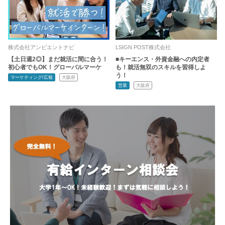
株式会社アンビエントナビ
LSIGN POST株式会社
【土日週2◎】まだ就活に間に合う！
■キーエンス・外資金融への内定者
初心者でもOK！グローバルマーケ
も！就活無双のスキルを習得しよ
う！
マーケティング/広報
大阪府
営業
大阪府