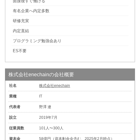
面接後すぐ働ける
有名企業へ内定多数
研修充実
内定直結
プログラミング勉強会あり
ES不要
株式会社enechainの会社概要
社名
株式会社enechain
業種
IT
代表者
野澤 遼
設立
2019年7月
従業員数
101人〜300人
資本金
58億円（資本剰余金含む、2025年2月時点）