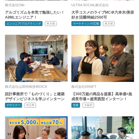
株式会社Ollo
ULTRA SOCIAL株式会社
アルゴリズムを本気で勉強したい！
大手コスメのライブMC＠六本木/美容
AI/MLエンジニア！
好き活躍/時給2500可
エンジニア/プログラミング
東京都
マーケティング/広報
東京都
株式会社山田特殊技研DICE
株式会社DRAFT
設計事務所で「ものづくり」と建築
【300万超の商品を提案】高単価×急
デザインビジネスを学ぶインターン
成長市場＝超実践型インターン！
デザイナー
埼玉県
営業
大阪府