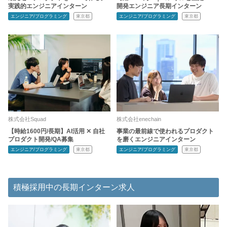
実践的エンジニアインターン
開発エンジニア長期インターン
エンジニア/プログラミング
東京都
エンジニア/プログラミング
東京都
株式会社Squad
株式会社enechain
【時給1600円/長期】AI活用 ✕ 自社
事業の最前線で使われるプロダクト
プロダクト開発/QA募集
を磨くエンジニアインターン
エンジニア/プログラミング
東京都
エンジニア/プログラミング
東京都
積極採用中の長期インターン求人