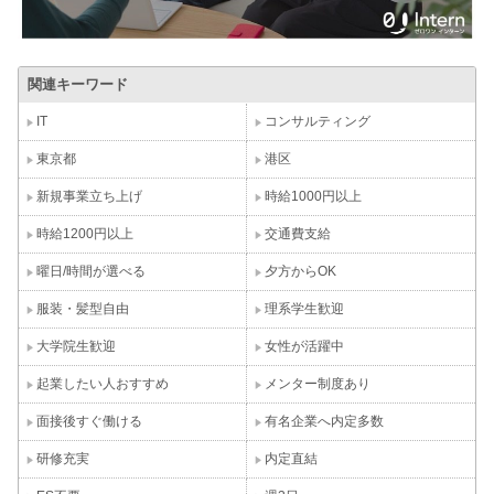
関連キーワード
IT
コンサルティング
東京都
港区
新規事業立ち上げ
時給1000円以上
時給1200円以上
交通費支給
曜日/時間が選べる
夕方からOK
服装・髪型自由
理系学生歓迎
大学院生歓迎
女性が活躍中
起業したい人おすすめ
メンター制度あり
面接後すぐ働ける
有名企業へ内定多数
研修充実
内定直結