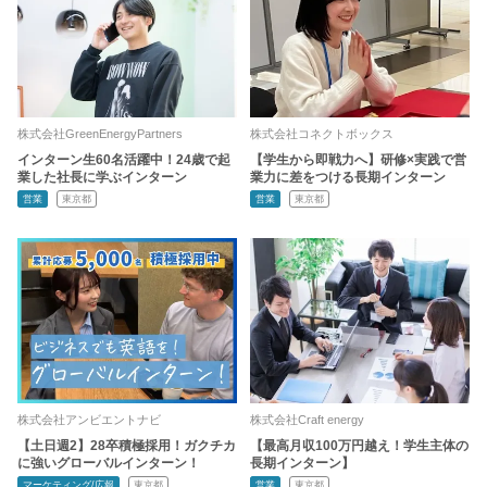
株式会社GreenEnergyPartners
株式会社コネクトボックス
インターン生60名活躍中！24歳で起
【学生から即戦力へ】研修×実践で営
業した社長に学ぶインターン
業力に差をつける長期インターン
営業
東京都
営業
東京都
株式会社アンビエントナビ
株式会社Craft energy
【土日週2】28卒積極採用！ガクチカ
【最高月収100万円越え！学生主体の
に強いグローバルインターン！
長期インターン】
マーケティング/広報
東京都
営業
東京都