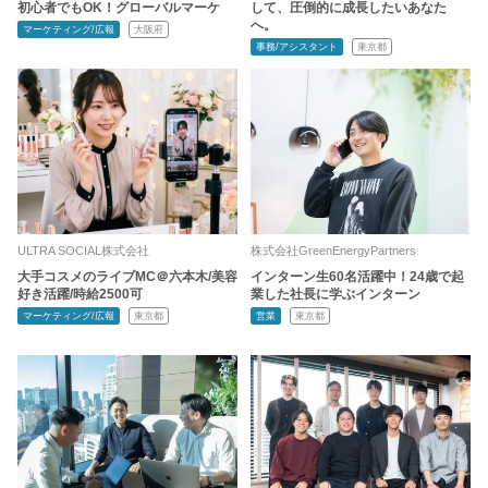
初心者でもOK！グローバルマーケ
して、圧倒的に成長したいあなた
へ。
マーケティング/広報
大阪府
事務/アシスタント
東京都
ULTRA SOCIAL株式会社
株式会社GreenEnergyPartners
大手コスメのライブMC＠六本木/美容
インターン生60名活躍中！24歳で起
好き活躍/時給2500可
業した社長に学ぶインターン
マーケティング/広報
東京都
営業
東京都