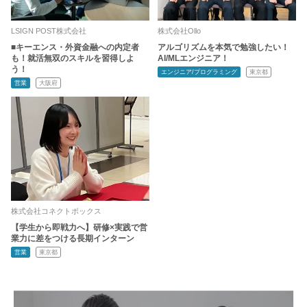
LSIGN POST株式会社
株式会社Ollo
■キーエンス・外資金融への内定者
アルゴリズムを本気で勉強したい！
も！就活無双のスキルを習得しよ
AI/MLエンジニア！
う！
エンジニア/プログラミング
東京都
営業
大阪府
株式会社コネクトボックス
【学生から即戦力へ】研修×実践で営
業力に差をつける長期インターン
営業
東京都