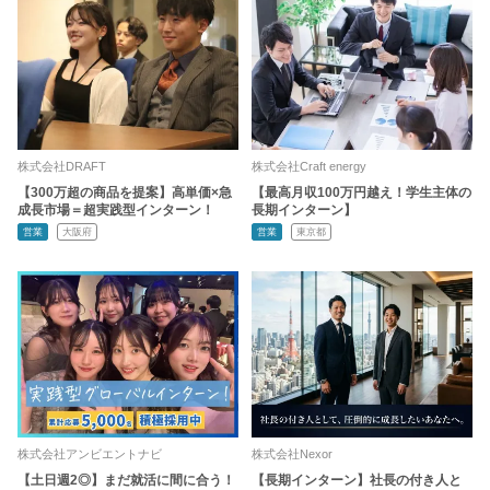
株式会社DRAFT
株式会社Craft energy
【300万超の商品を提案】高単価×急
【最高月収100万円越え！学生主体の
成長市場＝超実践型インターン！
長期インターン】
営業
大阪府
営業
東京都
株式会社アンビエントナビ
株式会社Nexor
【土日週2◎】まだ就活に間に合う！
【長期インターン】社長の付き人と