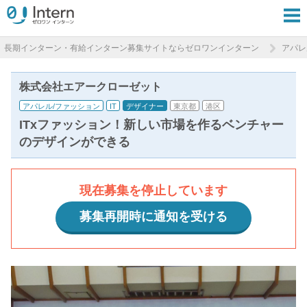
長期インターン・有給インターン募集サイトならゼロワンインターン
アパレ
株式会社エアークローゼット
アパレル/ファッション
IT
デザイナー
東京都
港区
ITxファッション！新しい市場を作るベンチャー
のデザインができる
現在募集を停止しています
募集再開時に通知を受ける