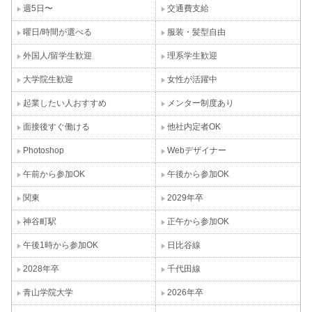
週5日〜
交通費支給
曜日/時間が選べる
服装・髪型自由
外国人/留学生歓迎
理系学生歓迎
大学院生歓迎
女性が活躍中
起業したい人おすすめ
メンター制度あり
面接後すぐ働ける
他社内定者OK
Photoshop
Webデザイナー
午前から参加OK
午後から参加OK
関東
2029年卒
神谷町駅
正午から参加OK
午後1時から参加OK
日比谷線
2028年卒
千代田線
青山学院大学
2026年卒