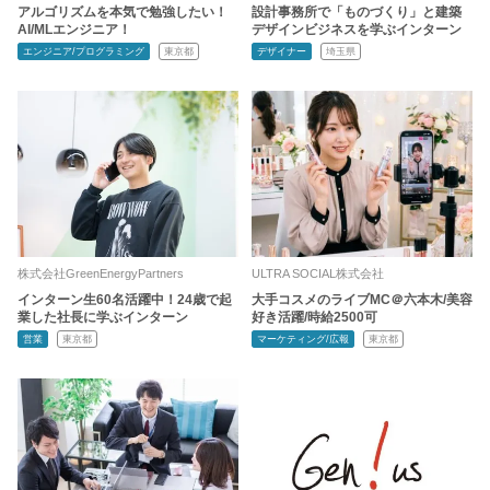
アルゴリズムを本気で勉強したい！
設計事務所で「ものづくり」と建築
AI/MLエンジニア！
デザインビジネスを学ぶインターン
エンジニア/プログラミング
東京都
デザイナー
埼玉県
株式会社GreenEnergyPartners
ULTRA SOCIAL株式会社
インターン生60名活躍中！24歳で起
大手コスメのライブMC＠六本木/美容
業した社長に学ぶインターン
好き活躍/時給2500可
営業
東京都
マーケティング/広報
東京都