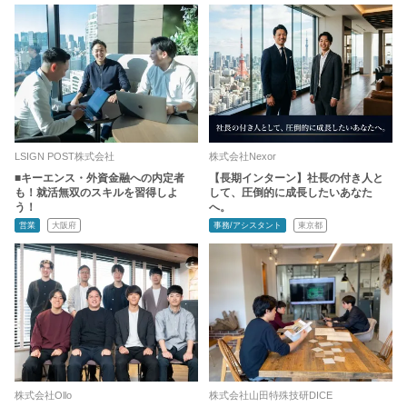
LSIGN POST株式会社
株式会社Nexor
■キーエンス・外資金融への内定者
【長期インターン】社長の付き人と
も！就活無双のスキルを習得しよ
して、圧倒的に成長したいあなた
う！
へ。
営業
大阪府
事務/アシスタント
東京都
株式会社Ollo
株式会社山田特殊技研DICE