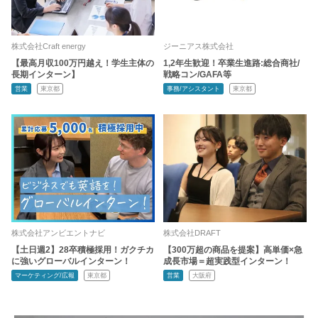
株式会社Craft energy
ジーニアス株式会社
【最高月収100万円越え！学生主体の
1,2年生歓迎！卒業生進路:総合商社/
長期インターン】
戦略コン/GAFA等
営業
東京都
事務/アシスタント
東京都
株式会社アンビエントナビ
株式会社DRAFT
【土日週2】28卒積極採用！ガクチカ
【300万超の商品を提案】高単価×急
に強いグローバルインターン！
成長市場＝超実践型インターン！
マーケティング/広報
東京都
営業
大阪府