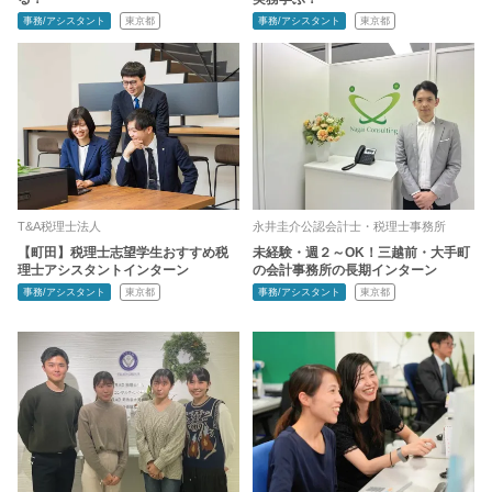
事務/アシスタント
東京都
事務/アシスタント
東京都
T&A税理士法人
永井圭介公認会計士・税理士事務所
【町田】税理士志望学生おすすめ税
未経験・週２～OK！三越前・大手町
理士アシスタントインターン
の会計事務所の長期インターン
事務/アシスタント
東京都
事務/アシスタント
東京都