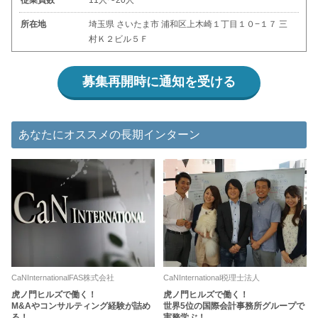
従業員数
11人〜20人
所在地
埼玉県 さいたま市 浦和区上木崎１丁目１０−１７ 三
村Ｋ２ビル５Ｆ
募集再開時に通知を受ける
あなたにオススメの長期インターン
CaNInternationalFAS株式会社
CaNInternational税理士法人
虎ノ門ヒルズで働く！
虎ノ門ヒルズで働く！
M&Aやコンサルティング経験が詰め
世界5位の国際会計事務所グループで
る！
実務学ぶ！