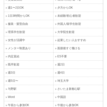
週1〜2日OK
夕方からOK
1日3時間からOK
未経験/初心者歓迎
服装・髪型自由
外国人/留学生歓迎
理系学生歓迎
大学院生歓迎
女性が活躍中
起業したい人おすすめ
メンター制度あり
面接後すぐ働ける
内定直結
ES不要
既卒歓迎
週2日
週3日
週4日
週5日〜
埼玉大学
与野駅
さいたま新都心駅
Word
中国語
午前から参加OK
午後から参加OK