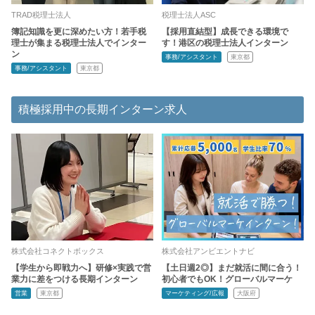
TRAD税理士法人
税理士法人ASC
簿記知識を更に深めたい方！若手税
【採用直結型】成長できる環境で
理士が集まる税理士法人でインター
す！港区の税理士法人インターン
ン
事務/アシスタント
東京都
事務/アシスタント
東京都
積極採用中の長期インターン求人
株式会社コネクトボックス
株式会社アンビエントナビ
【学生から即戦力へ】研修×実践で営
【土日週2◎】まだ就活に間に合う！
業力に差をつける長期インターン
初心者でもOK！グローバルマーケ
営業
東京都
マーケティング/広報
大阪府