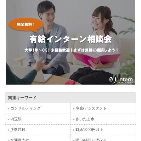
関連キーワード
コンサルティング
事務/アシスタント
埼玉県
さいたま市
少数精鋭
時給1000円以上
交通費支給
曜日/時間が選べる