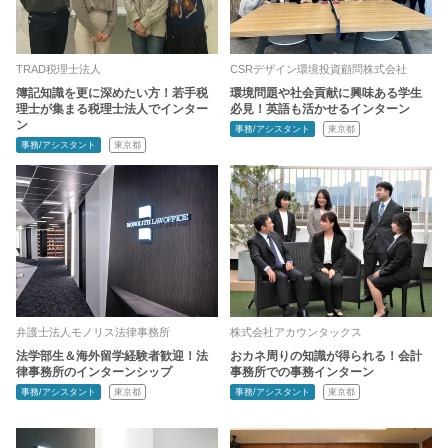
TRAD税理士法人
CSRデザイン環境投資顧問株式会社
簿記知識を更に深めたい方！若手税
環境問題や社会貢献に興味ある学生
理士が集まる税理士法人でインター
必見！英語も活かせるインターン
ン
事務/アシスタント
東京都
事務/アシスタント
東京都
弁護士法人モノリス法律事務所
株式会社アカウンタックス
法学部生＆海外留学経験者歓迎！法
おカネ周りの知識が得られる！会計
律事務所のインターンシップ
事務所での事務インターン
事務/アシスタント
東京都
事務/アシスタント
東京都