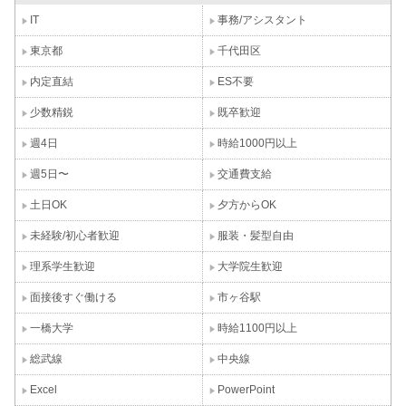
IT
事務/アシスタント
東京都
千代田区
内定直結
ES不要
少数精鋭
既卒歓迎
週4日
時給1000円以上
週5日〜
交通費支給
土日OK
夕方からOK
未経験/初心者歓迎
服装・髪型自由
理系学生歓迎
大学院生歓迎
面接後すぐ働ける
市ヶ谷駅
一橋大学
時給1100円以上
総武線
中央線
Excel
PowerPoint