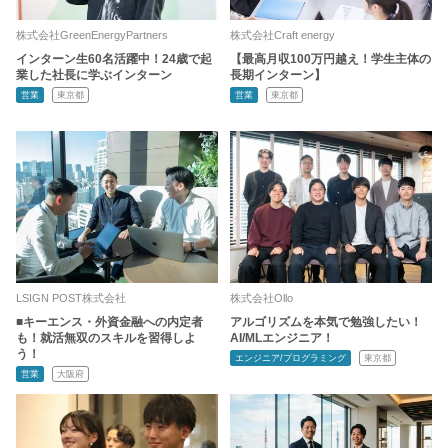
株式会社GreenEnergyPartners
株式会社Craft energy
インターン生60名活躍中！24歳で起
【最高月収100万円越え！学生主体の
業した社長に学ぶインターン
長期インターン】
営業
東京都
営業
東京都
LSIGN POST株式会社
株式会社Ollo
■キーエンス・外資金融への内定者
アルゴリズムを本気で勉強したい！
も！就活無双のスキルを習得しよ
AI/MLエンジニア！
う！
エンジニア/プログラミング
東京都
営業
大阪府