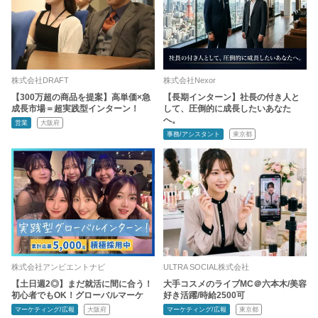
株式会社DRAFT
株式会社Nexor
【300万超の商品を提案】高単価×急
【長期インターン】社長の付き人と
成長市場＝超実践型インターン！
して、圧倒的に成長したいあなた
へ。
営業
大阪府
事務/アシスタント
東京都
株式会社アンビエントナビ
ULTRA SOCIAL株式会社
【土日週2◎】まだ就活に間に合う！
大手コスメのライブMC＠六本木/美容
初心者でもOK！グローバルマーケ
好き活躍/時給2500可
マーケティング/広報
大阪府
マーケティング/広報
東京都