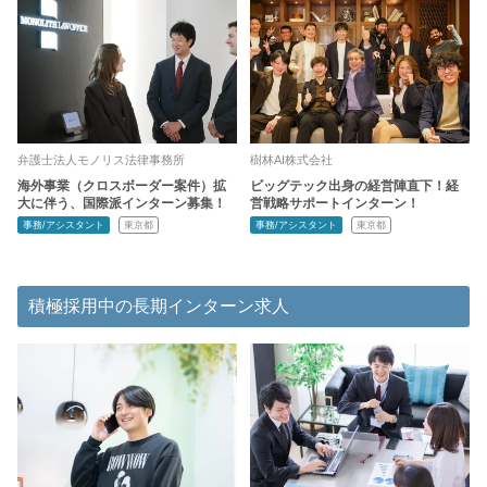
弁護士法人モノリス法律事務所
樹林AI株式会社
海外事業（クロスボーダー案件）拡
ビッグテック出身の経営陣直下！経
大に伴う、国際派インターン募集！
営戦略サポートインターン！
事務/アシスタント
東京都
事務/アシスタント
東京都
積極採用中の長期インターン求人