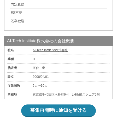
内定直結
ES不要
既卒歓迎
AI-Tech.Institute株式会社の会社概要
社名
AI-Tech.Institute株式会社
業種
IT
代表者
河合 継
設立
2008/04/01
従業員数
6人〜10人
所在地
東京都千代田区六番町6-4 LH番町スクエア5階
募集再開時に通知を受ける