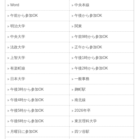
Word
中央本線
午前から参加OK
午後から参加OK
明治大学
関東
中央大学
午前9時から参加OK
法政大学
正午から参加OK
上智大学
午後1時から参加OK
有楽町線
午後2時から参加OK
日本大学
一般事務
午後3時から参加OK
麹町駅
午後4時から参加OK
南北線
午後5時から参加OK
2026年卒
午後6時から参加OK
東京理科大学
月曜日に参加OK
四ツ谷駅