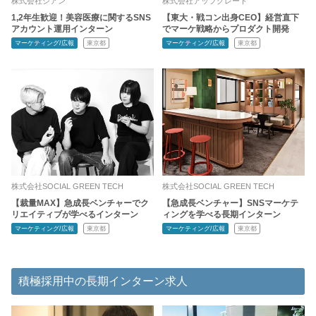
株式会社シアン
株式会社アップグレード
1,2年生歓迎！美容医療に関するSNS
【東大・戦コン出身CEO】経営直下
アカウント運用インターン
でマーケ戦略からプロダクト開発
マーケティング/広報
東京都
マーケティング/広報
東京都
株式会社SOCIAL GREEN TECH
株式会社SOCIAL GREEN TECH
【裁量MAX】急成長ベンチャーでク
【急成長ベンチャー】SNSマーケテ
リエイティブが学べるインターン
ィングを学べる長期インターン
マーケティング/広報
東京都
マーケティング/広報
東京都
積極採用中の長期インターン求人