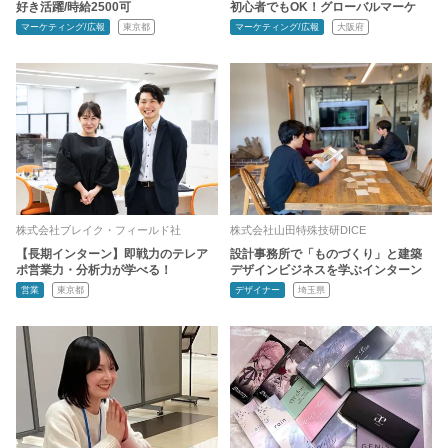
好き活躍/時給2500可
初心者でもOK！グローバルマーケ
マーケティング/広報
東京都
マーケティング/広報
大阪府
株式会社ブレイク・フィールド社
株式会社山田特殊技研DICE
【長期インターン】即戦力のテレア
設計事務所で「ものづくり」と建築
ポ営業力・分析力が学べる！
デザインビジネスを学ぶインターン
営業
東京都
デザイナー
埼玉県