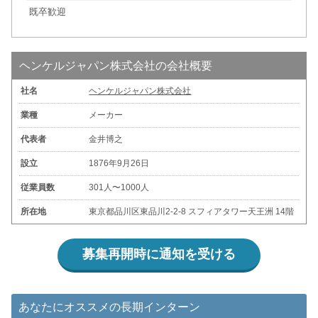
既卒歓迎
ヘンケルジャパン株式会社の会社概要
社名
ヘンケルジャパン株式会社
業種
メーカー
代表者
金井博之
設立
1876年9月26日
従業員数
301人〜1000人
所在地
東京都品川区東品川2-2-8 スフィアタワー天王洲 14階
募集再開時に通知を受ける
あなたにオススメの長期インターン