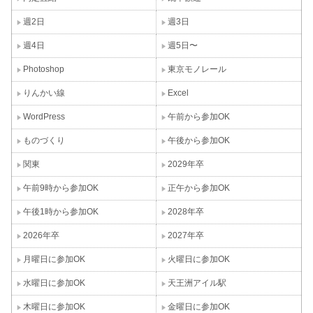
週2日
週3日
週4日
週5日〜
Photoshop
東京モノレール
りんかい線
Excel
WordPress
午前から参加OK
ものづくり
午後から参加OK
関東
2029年卒
午前9時から参加OK
正午から参加OK
午後1時から参加OK
2028年卒
2026年卒
2027年卒
月曜日に参加OK
火曜日に参加OK
水曜日に参加OK
天王洲アイル駅
木曜日に参加OK
金曜日に参加OK