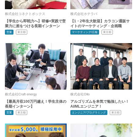
株式会社コネクトボックス
株式会社ホテラバ
【学生から即戦力へ】研修×実践で営
【1・2年生大歓迎】カラコン通販サ
業力に差をつける長期インターン
イトのマーケティング・企画職
営業
東京都
マーケティング/広報
東京都
株式会社Craft energy
株式会社Ollo
【最高月収100万円越え！学生主体の
アルゴリズムを本気で勉強したい！
長期インターン】
AI/MLエンジニア！
営業
東京都
エンジニア/プログラミング
東京都