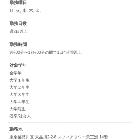
勤務曜日
月, 火, 水, 木, 金,
勤務日数
週2日以上
勤務時間
9時00分〜17時30分の間で1日4時間以上
対象学年
全学年
大学１年生
大学２年生
大学３年生
大学４年生
大学院生
既卒/社会人
勤務地
東京都品川区 東品川2-2-8 スフィアタワー天王洲 14階