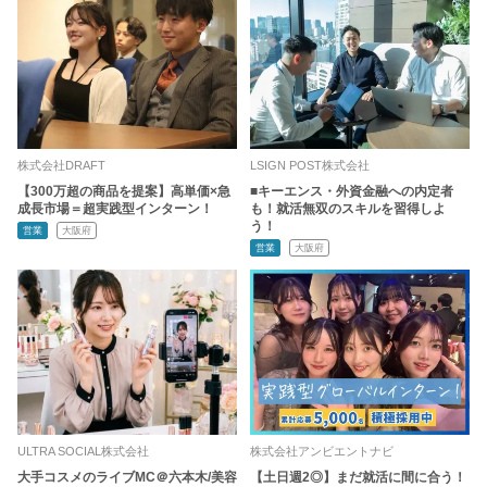
株式会社DRAFT
LSIGN POST株式会社
【300万超の商品を提案】高単価×急
■キーエンス・外資金融への内定者
成長市場＝超実践型インターン！
も！就活無双のスキルを習得しよ
う！
営業
大阪府
営業
大阪府
ULTRA SOCIAL株式会社
株式会社アンビエントナビ
大手コスメのライブMC＠六本木/美容
【土日週2◎】まだ就活に間に合う！