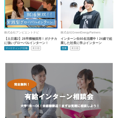
株式会社アンビエントナビ
株式会社GreenEnergyPartners
【土日週2】28卒積極採用！ガクチカ
インターン生60名活躍中！24歳で起
に強いグローバルインターン！
業した社長に学ぶインターン
マーケティング/広報
東京都
営業
東京都