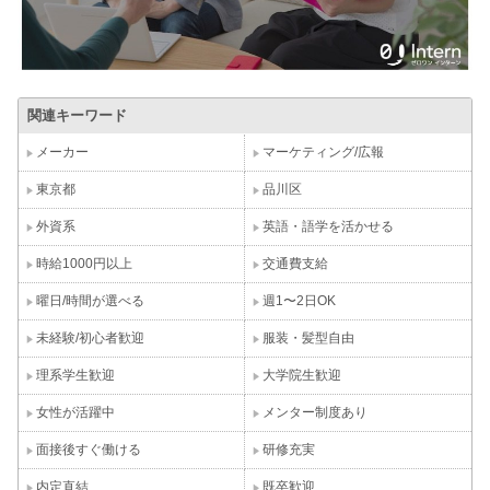
関連キーワード
メーカー
マーケティング/広報
東京都
品川区
外資系
英語・語学を活かせる
時給1000円以上
交通費支給
曜日/時間が選べる
週1〜2日OK
未経験/初心者歓迎
服装・髪型自由
理系学生歓迎
大学院生歓迎
女性が活躍中
メンター制度あり
面接後すぐ働ける
研修充実
内定直結
既卒歓迎