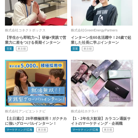
株式会社コネクトボックス
株式会社GreenEnergyPartners
【学生から即戦力へ】研修×実践で営
インターン生60名活躍中！24歳で起
業力に差をつける長期インターン
業した社長に学ぶインターン
営業
東京都
営業
東京都
株式会社アンビエントナビ
株式会社ホテラバ
【土日週2】28卒積極採用！ガクチカ
【1・2年生大歓迎】カラコン通販サ
に強いグローバルインターン！
イトのマーケティング・企画職
マーケティング/広報
東京都
マーケティング/広報
東京都