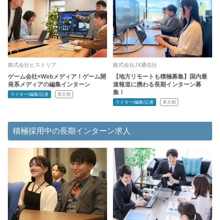
株式会社ヒストリア
株式会社JX通信社
ゲーム会社×Webメディア！ゲーム開
【地方リモートも積極募集】国内最
発系メディアの編集インターン
速報道に携わる長期インターン募
集！
ライター/編集/記者
東京都
ライター/編集/記者
東京都
積極採用中の長期インターン求人