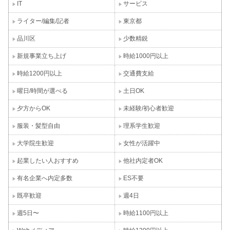
IT
サービス
ライター/編集/記者
東京都
品川区
少数精鋭
新規事業立ち上げ
時給1000円以上
時給1200円以上
交通費支給
曜日/時間が選べる
土日OK
夕方からOK
未経験/初心者歓迎
服装・髪型自由
理系学生歓迎
大学院生歓迎
女性が活躍中
起業したい人おすすめ
他社内定者OK
有名企業へ内定多数
ES不要
既卒歓迎
週4日
週5日〜
時給1100円以上