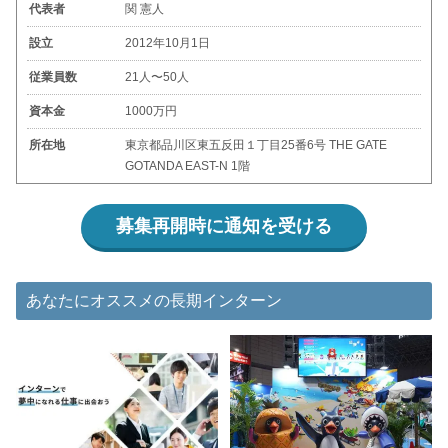
代表者
関 憲人
設立
2012年10月1日
従業員数
21人〜50人
資本金
1000万円
所在地
東京都品川区東五反田１丁目25番6号 THE GATE
GOTANDA EAST-N 1階
募集再開時に通知を受ける
あなたにオススメの長期インターン