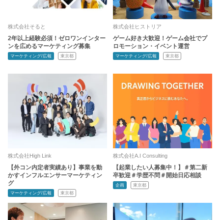
株式会社そると
株式会社ヒストリア
2年以上経験必須！ゼロワンインター
ゲーム好き大歓迎！ゲーム会社でプ
ンを広めるマーケティング募集
ロモーション・イベント運営
マーケティング/広報
東京都
マーケティング/広報
東京都
株式会社High Link
株式会社A.I Consulting
【外コン内定者実績あり】事業を動
【起業したい人募集中！】＃第二新
かすインフルエンサーマーケティン
卒歓迎＃学歴不問＃開始日応相談
グ
企画
東京都
マーケティング/広報
東京都