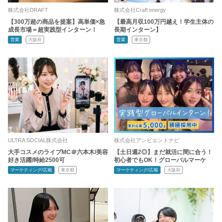
株式会社DRAFT
株式会社Craft energy
【300万超の商品を提案】高単価×急
【最高月収100万円越え！学生主体の
成長市場＝超実践型インターン！
長期インターン】
営業
大阪府
営業
東京都
ULTRA SOCIAL株式会社
株式会社アンビエントナビ
大手コスメのライブMC＠六本木/美容
【土日週2◎】まだ就活に間に合う！
好き活躍/時給2500可
初心者でもOK！グローバルマーケ
マーケティング/広報
東京都
マーケティング/広報
大阪府