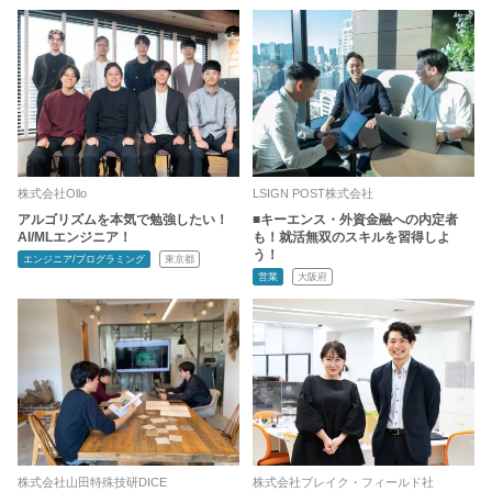
株式会社Ollo
LSIGN POST株式会社
アルゴリズムを本気で勉強したい！
■キーエンス・外資金融への内定者
AI/MLエンジニア！
も！就活無双のスキルを習得しよ
う！
エンジニア/プログラミング
東京都
営業
大阪府
株式会社山田特殊技研DICE
株式会社ブレイク・フィールド社