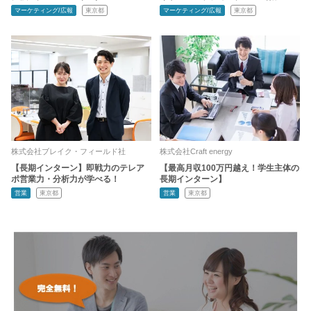
マーケティング/広報
東京都
マーケティング/広報
東京都
株式会社ブレイク・フィールド社
株式会社Craft energy
【長期インターン】即戦力のテレア
【最高月収100万円越え！学生主体の
ポ営業力・分析力が学べる！
長期インターン】
営業
東京都
営業
東京都