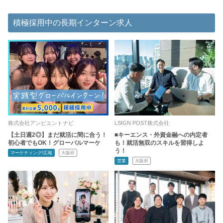
積極採用中の長期インターン求人
株式会社アンビエントナビ
LSIGN POST株式会社
【土日週2◎】まだ就活に間に合う！
■キーエンス・外資金融への内定者
初心者でもOK！グローバルマーケ
も！就活無双のスキルを習得しよ
う！
マーケティング/広報
大阪府
営業
大阪府