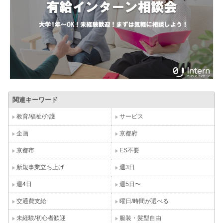
関連キーワード
教育/福祉/介護
サービス
企画
京都府
京都市
ES不要
新規事業立ち上げ
週3日
週4日
週5日〜
交通費支給
曜日/時間が選べる
未経験/初心者歓迎
服装・髪型自由