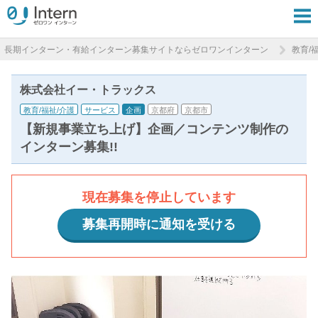
長期インターン・有給インターン募集サイトならゼロワンインターン
教育/
株式会社イー・トラックス
教育/福祉/介護
サービス
企画
京都府
京都市
【新規事業立ち上げ】企画／コンテンツ制作の
インターン募集!!
現在募集を停止しています
募集再開時に通知を受ける