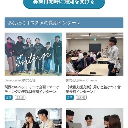
募集再開時に通知を受ける
あなたにオススメの長期インターン
Baseconnect株式会社
株式会社Gear Change
関西のAIベンチャーで企画・マーケ
【就職支援充実】周りと差がつく営
ティングの実践型長期インターン
業長期インターン！
企画
京都府
営業
京都府