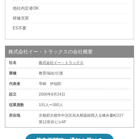
他社内定者OK
研修充実
ES不要
株式会社イー・トラックスの会社概要
社名
株式会社イー・トラックス
業種
教育/福祉/介護
代表者
早崎 伊知郎
設立
2000年8月24日
従業員数
101人〜300人
所在地
京都府京都市中京区烏丸蛸薬師西入る橋弁慶町227
第12長谷ビル6F