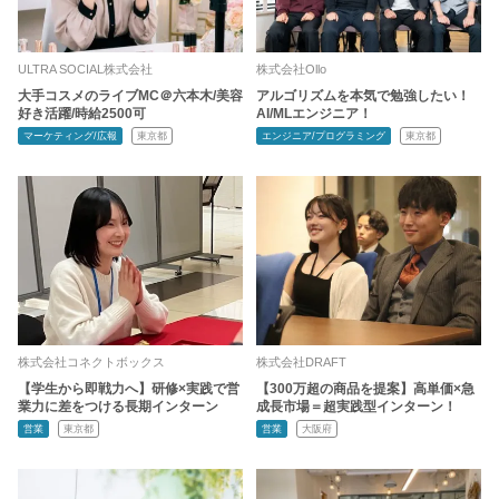
ULTRA SOCIAL株式会社
株式会社Ollo
大手コスメのライブMC＠六本木/美容
アルゴリズムを本気で勉強したい！
好き活躍/時給2500可
AI/MLエンジニア！
マーケティング/広報
東京都
エンジニア/プログラミング
東京都
株式会社コネクトボックス
株式会社DRAFT
【学生から即戦力へ】研修×実践で営
【300万超の商品を提案】高単価×急
業力に差をつける長期インターン
成長市場＝超実践型インターン！
営業
東京都
営業
大阪府