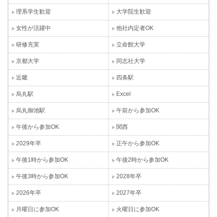
理系学生歓迎
大学院生歓迎
女性が活躍中
他社内定者OK
研修充実
立命館大学
京都大学
同志社大学
近畿
四条駅
烏丸駅
Excel
烏丸御池駅
午前から参加OK
午後から参加OK
関西
2029年卒
正午から参加OK
午後1時から参加OK
午後2時から参加OK
午後3時から参加OK
2028年卒
2026年卒
2027年卒
月曜日に参加OK
火曜日に参加OK