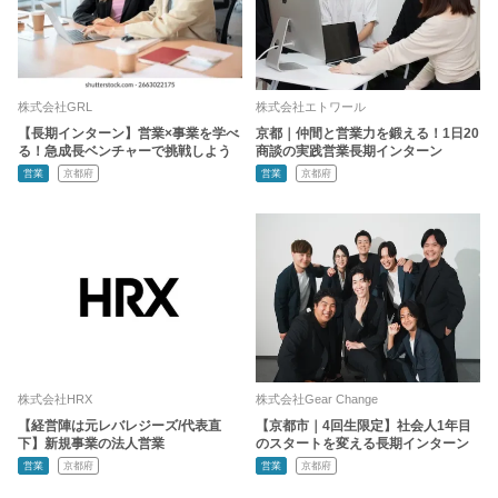
株式会社GRL
株式会社エトワール
【長期インターン】営業×事業を学べ
京都｜仲間と営業力を鍛える！1日20
る！急成長ベンチャーで挑戦しよう
商談の実践営業長期インターン
営業
京都府
営業
京都府
株式会社HRX
株式会社Gear Change
【経営陣は元レバレジーズ/代表直
【京都市｜4回生限定】社会人1年目
下】新規事業の法人営業
のスタートを変える長期インターン
営業
京都府
営業
京都府