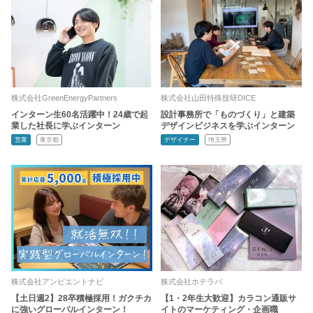
株式会社GreenEnergyPartners
株式会社山田特殊技研DICE
インターン生60名活躍中！24歳で起
設計事務所で「ものづくり」と建築
業した社長に学ぶインターン
デザインビジネスを学ぶインターン
営業
東京都
デザイナー
埼玉県
株式会社アンビエントナビ
株式会社ホテラバ
【土日週2】28卒積極採用！ガクチカ
【1・2年生大歓迎】カラコン通販サ
に強いグローバルインターン！
イトのマーケティング・企画職