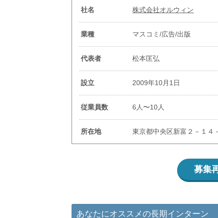
社名
株式会社オルウィン
業種
マスコミ/広告/出版
代表者
松本匡弘
設立
2009年10月1日
従業員数
6人〜10人
所在地
東京都中央区新富２－１４－６
募集
あなたにオススメの長期インターン