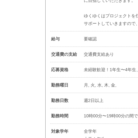
に目指していただきます。
ゆくゆくはプロジェクトを
サポートしていきますので
給与
要確認
交通費の支給
交通費支給あり
応募資格
未経験歓迎！1年生〜4年
勤務曜日
月, 火, 水, 木, 金,
勤務日数
週2日以上
勤務時間
10時00分〜19時00分の間
対象学年
全学年