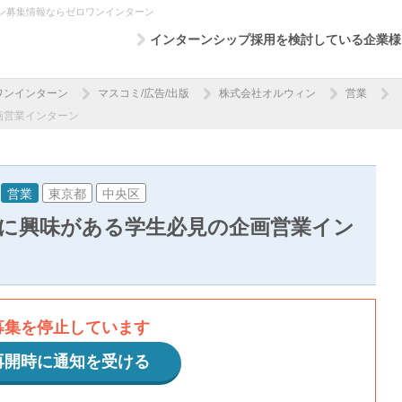
ン募集情報ならゼロワンインターン
インターンシップ採用を検討している企業様
ワンインターン
マスコミ/広告/出版
株式会社オルウィン
営業
画営業インターン
営業
東京都
中央区
に興味がある学生必見の企画営業イン
募集を停止しています
再開時に通知を受ける