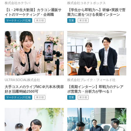
株式会社ホテラバ
株式会社コネクトボックス
【1・2年生大歓迎】カラコン通販サ
【学生から即戦力へ】研修×実践で営
イトのマーケティング・企画職
業力に差をつける長期インターン
マーケティング/広報
東京都
営業
東京都
ULTRA SOCIAL株式会社
株式会社ブレイク・フィールド社
大手コスメのライブMC＠六本木/美容
【長期インターン】即戦力のテレア
好き活躍/時給2500可
ポ営業力・分析力が学べる！
マーケティング/広報
東京都
営業
東京都