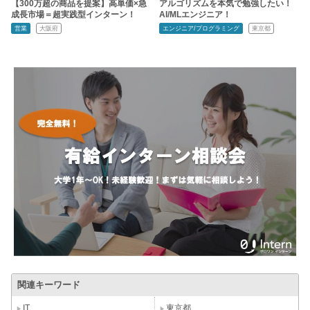
【300万超の商品を提案】高単価×急
アルゴリズムを本気で勉強したい！
成長市場＝超実践型インターン！
AI/MLエンジニア！
営業
大阪府
エンジニア/プログラミング
東京都
関連キーワード
IT
東京都