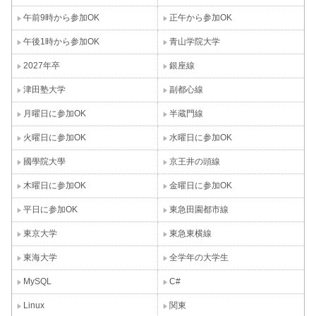
午前9時から参加OK
正午から参加OK
午後1時から参加OK
青山学院大学
2027年卒
銀座線
津田塾大学
副都心線
月曜日に参加OK
半蔵門線
火曜日に参加OK
水曜日に参加OK
國學院大學
京王井の頭線
木曜日に参加OK
金曜日に参加OK
平日に参加OK
東急田園都市線
東京大学
東急東横線
東海大学
全学年の大学生
MySQL
C#
Linux
関東