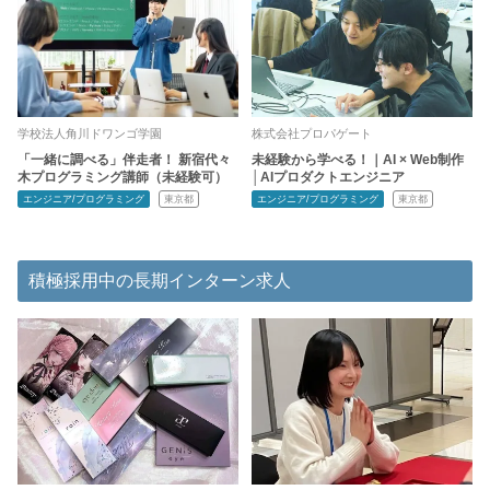
学校法人角川ドワンゴ学園
株式会社プロパゲート
「一緒に調べる」伴走者！ 新宿代々
未経験から学べる！｜AI × Web制作
木プログラミング講師（未経験可）
│AIプロダクトエンジニア
エンジニア/プログラミング
東京都
エンジニア/プログラミング
東京都
積極採用中の長期インターン求人