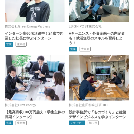
株式会社GreenEnergyPartners
LSIGN POST株式会社
インターン生60名活躍中！24歳で起
■キーエンス・外資金融への内定者
業した社長に学ぶインターン
も！就活無双のスキルを習得しよ
う！
営業
東京都
営業
大阪府
株式会社Craft energy
株式会社山田特殊技研DICE
【最高月収100万円越え！学生主体の
設計事務所で「ものづくり」と建築
長期インターン】
デザインビジネスを学ぶインターン
営業
東京都
デザイナー
埼玉県