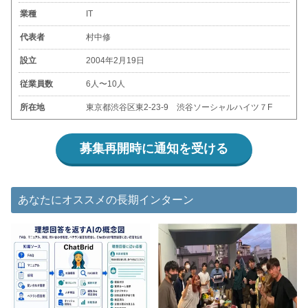
業種
IT
代表者
村中修
設立
2004年2月19日
従業員数
6人〜10人
所在地
東京都渋谷区東2-23-9 渋谷ソーシャルハイツ７F
募集再開時に通知を受ける
あなたにオススメの長期インターン