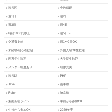
渋谷区
少数精鋭
週1日
週2日
週3日
週4日
時給1000円以上
週5日〜
交通費支給
週1〜2日OK
未経験/初心者歓迎
外国人/留学生歓迎
理系学生歓迎
大学院生歓迎
メンター制度あり
研修充実
渋谷駅
PHP
Java
山手線
Ruby
埼京線
湘南新宿ライン
午前から参加OK
午後から参加OK
2029年卒