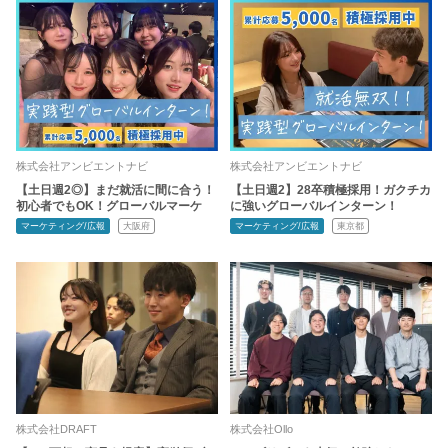
株式会社アンビエントナビ
株式会社アンビエントナビ
【土日週2◎】まだ就活に間に合う！
【土日週2】28卒積極採用！ガクチカ
初心者でもOK！グローバルマーケ
に強いグローバルインターン！
マーケティング/広報
大阪府
マーケティング/広報
東京都
株式会社DRAFT
株式会社Ollo