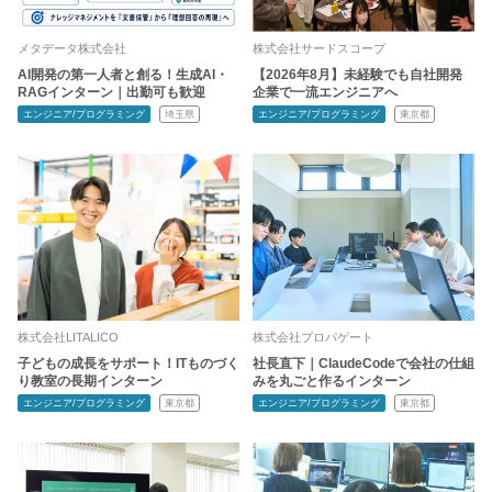
メタデータ株式会社
株式会社サードスコープ
AI開発の第一人者と創る！生成AI・
【2026年8月】未経験でも自社開発
RAGインターン｜出勤可も歓迎
企業で一流エンジニアへ
エンジニア/プログラミング
埼玉県
エンジニア/プログラミング
東京都
株式会社LITALICO
株式会社プロパゲート
子どもの成長をサポート！ITものづく
社長直下｜ClaudeCodeで会社の仕組
り教室の長期インターン
みを丸ごと作るインターン
エンジニア/プログラミング
東京都
エンジニア/プログラミング
東京都