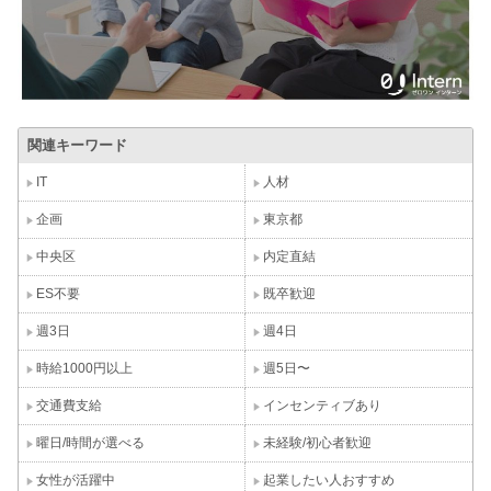
関連キーワード
IT
人材
企画
東京都
中央区
内定直結
ES不要
既卒歓迎
週3日
週4日
時給1000円以上
週5日〜
交通費支給
インセンティブあり
曜日/時間が選べる
未経験/初心者歓迎
女性が活躍中
起業したい人おすすめ