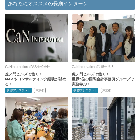
あなたにオススメの長期インターン
CaNInternationalFAS株式会社
CaNInternational税理士法人
虎ノ門ヒルズで働く！
虎ノ門ヒルズで働く！
M&Aやコンサルティング経験が詰め
世界5位の国際会計事務所グループで
る！
実務学ぶ！
事務/アシスタント
東京都
事務/アシスタント
東京都