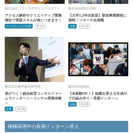
株式会社コマースデザインプロダクト
株式会社BELLOWL
アクセス解析やクリエイティブ業務
【大学1,2年生歓迎】新規事業開発に
補佐で実践スキルが身につきます！
挑戦！リサーチ企画職
マーケティング/広報
東京都
企画
東京都
株式会社船井総合研究所
株式会社Weby
差がつく！総合経営コンサルファー
【未経験OK！】組織を変える生成AI
ムでインターン～コンサル実務体験
で仕組み作り！長期インターン
～
企画
東京都
企画
東京都
積極採用中の長期インターン求人