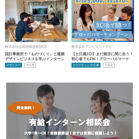
株式会社山田特殊技研DICE
株式会社アンビエントナビ
設計事務所で「ものづくり」と建築
【土日週2◎】まだ就活に間に合う！
デザインビジネスを学ぶインターン
初心者でもOK！グローバルマーケ
デザイナー
埼玉県
マーケティング/広報
大阪府