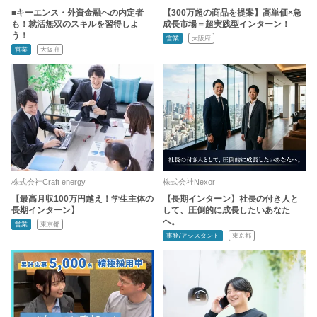
■キーエンス・外資金融への内定者
【300万超の商品を提案】高単価×急
も！就活無双のスキルを習得しよ
成長市場＝超実践型インターン！
う！
営業
大阪府
営業
大阪府
株式会社Craft energy
株式会社Nexor
【最高月収100万円越え！学生主体の
【長期インターン】社長の付き人と
長期インターン】
して、圧倒的に成長したいあなた
へ。
営業
東京都
事務/アシスタント
東京都