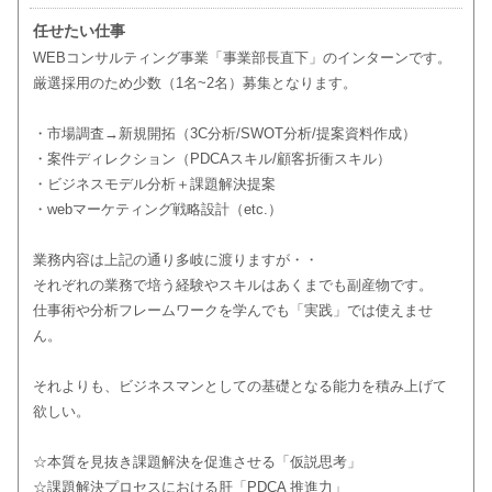
任せたい仕事
WEBコンサルティング事業「事業部長直下」のインターンです。
厳選採用のため少数（1名~2名）募集となります。
・市場調査→新規開拓（3C分析/SWOT分析/提案資料作成）
・案件ディレクション（PDCAスキル/顧客折衝スキル）
・ビジネスモデル分析＋課題解決提案
・webマーケティング戦略設計（etc.）
業務内容は上記の通り多岐に渡りますが・・
それぞれの業務で培う経験やスキルはあくまでも副産物です。
仕事術や分析フレームワークを学んでも「実践」では使えませ
ん。
それよりも、ビジネスマンとしての基礎となる能力を積み上げて
欲しい。
☆本質を見抜き課題解決を促進させる「仮説思考」
☆課題解決プロセスにおける肝「PDCA 推進力」