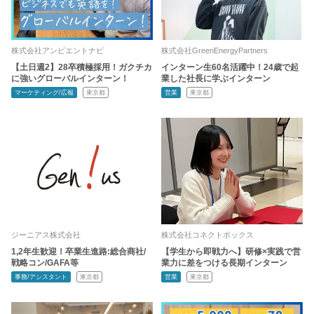
株式会社アンビエントナビ
株式会社GreenEnergyPartners
【土日週2】28卒積極採用！ガクチカ
インターン生60名活躍中！24歳で起
に強いグローバルインターン！
業した社長に学ぶインターン
マーケティング/広報
東京都
営業
東京都
ジーニアス株式会社
株式会社コネクトボックス
1,2年生歓迎！卒業生進路:総合商社/
【学生から即戦力へ】研修×実践で営
戦略コン/GAFA等
業力に差をつける長期インターン
事務/アシスタント
東京都
営業
東京都