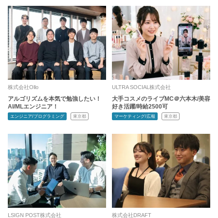
株式会社Ollo
ULTRA SOCIAL株式会社
アルゴリズムを本気で勉強したい！
大手コスメのライブMC＠六本木/美容
AI/MLエンジニア！
好き活躍/時給2500可
エンジニア/プログラミング
東京都
マーケティング/広報
東京都
LSIGN POST株式会社
株式会社DRAFT