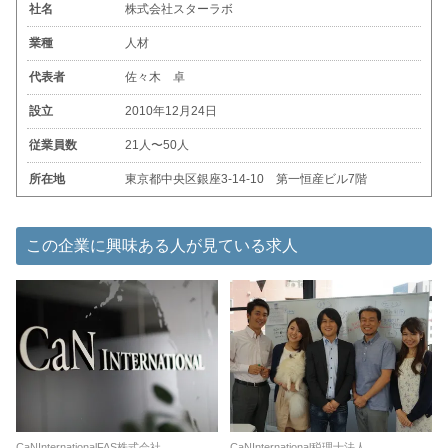
社名
株式会社スターラボ
業種
人材
代表者
佐々木 卓
設立
2010年12月24日
従業員数
21人〜50人
所在地
東京都中央区銀座3-14-10 第一恒産ビル7階
この企業に興味ある人が見ている求人
CaNInternationalFAS株式会社
CaNInternational税理士法人