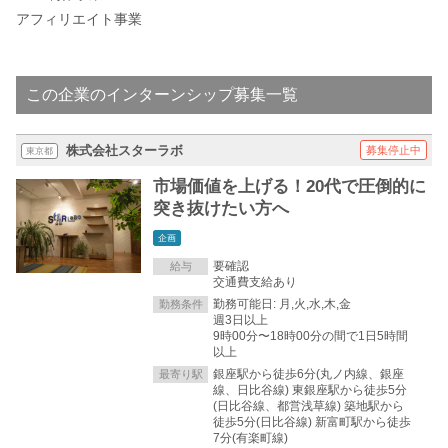
アフィリエイト事業
この企業のインターンシップ募集一覧
株式会社スターラボ
募集停止中
東京都
市場価値を上げる！20代で圧倒的に
突き抜けたい方へ
企画
要確認
給与
交通費支給あり
勤務可能日: 月,火,水,木,金
勤務条件
週3日以上
9時00分〜18時00分の間で1日5時間
以上
銀座駅から徒歩6分(丸ノ内線、銀座
最寄り駅
線、日比谷線) 東銀座駅から徒歩5分
(日比谷線、都営浅草線) 築地駅から
徒歩5分(日比谷線) 新富町駅から徒歩
7分(有楽町線)