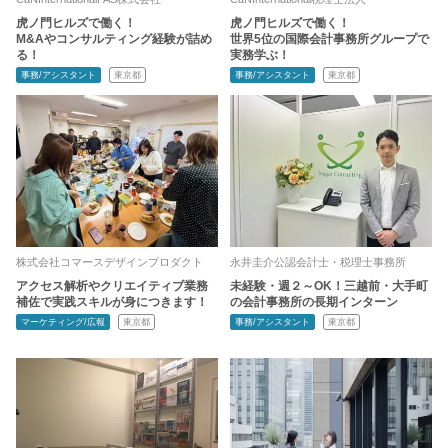
虎ノ門ヒルズで働く！
虎ノ門ヒルズで働く！
M&Aやコンサルティング経験が詰め
世界5位の国際会計事務所グループで
る！
実務学ぶ！
事務/アシスタント
東京都
事務/アシスタント
東京都
株式会社コマースデザインプロダクト
永井圭介公認会計士・税理士事務所
アクセス解析やクリエイティブ業務
未経験・週２～OK！三越前・大手町
補佐で実践スキルが身につきます！
の会計事務所の長期インターン
マーケティング/広報
東京都
事務/アシスタント
東京都