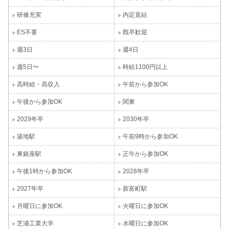
研修充実
内定直結
ES不要
既卒歓迎
週3日
週4日
週5日〜
時給1100円以上
高時給・高収入
午前から参加OK
午後から参加OK
関東
2029年卒
2030年卒
築地駅
午前9時から参加OK
東銀座駅
正午から参加OK
午後1時から参加OK
2028年卒
2027年卒
新富町駅
月曜日に参加OK
火曜日に参加OK
芝浦工業大学
水曜日に参加OK