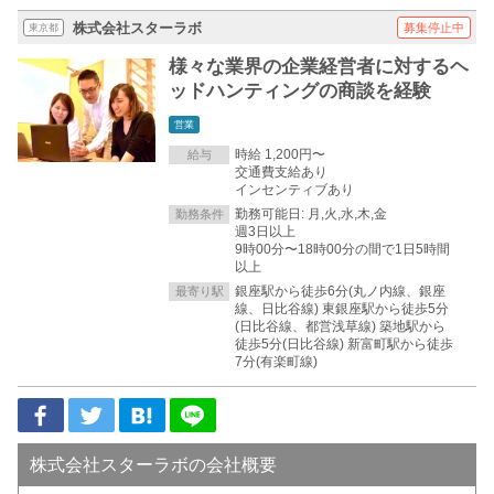
株式会社スターラボ
募集停止中
東京都
様々な業界の企業経営者に対するヘ
ッドハンティングの商談を経験
営業
時給 1,200円〜
給与
交通費支給あり
インセンティブあり
勤務可能日: 月,火,水,木,金
勤務条件
週3日以上
9時00分〜18時00分の間で1日5時間
以上
銀座駅から徒歩6分(丸ノ内線、銀座
最寄り駅
線、日比谷線) 東銀座駅から徒歩5分
(日比谷線、都営浅草線) 築地駅から
徒歩5分(日比谷線) 新富町駅から徒歩
7分(有楽町線)
株式会社スターラボの会社概要