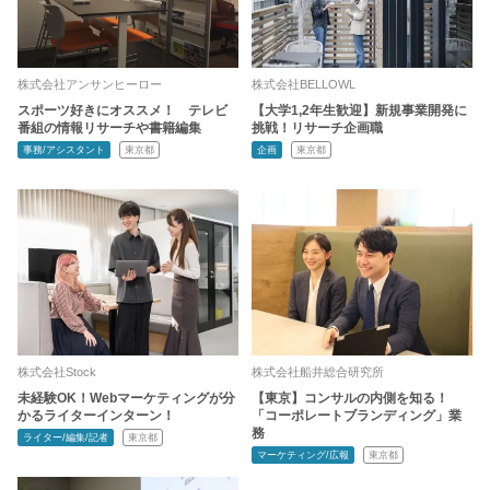
株式会社アンサンヒーロー
株式会社BELLOWL
スポーツ好きにオススメ！ テレビ
【大学1,2年生歓迎】新規事業開発に
番組の情報リサーチや書籍編集
挑戦！リサーチ企画職
事務/アシスタント
東京都
企画
東京都
株式会社Stock
株式会社船井総合研究所
未経験OK！Webマーケティングが分
【東京】コンサルの内側を知る！
かるライターインターン！
「コーポレートブランディング」業
務
ライター/編集/記者
東京都
マーケティング/広報
東京都