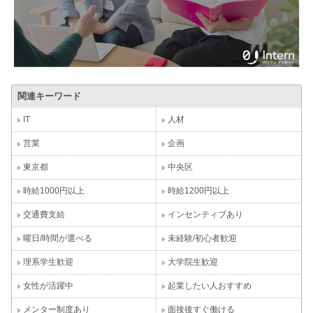
関連キーワード
IT
人材
営業
企画
東京都
中央区
時給1000円以上
時給1200円以上
交通費支給
インセンティブあり
曜日/時間が選べる
未経験/初心者歓迎
理系学生歓迎
大学院生歓迎
女性が活躍中
起業したい人おすすめ
メンター制度あり
面接後すぐ働ける