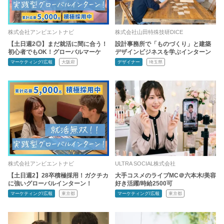
株式会社アンビエントナビ
株式会社山田特殊技研DICE
【土日週2◎】まだ就活に間に合う！
設計事務所で「ものづくり」と建築
初心者でもOK！グローバルマーケ
デザインビジネスを学ぶインターン
マーケティング/広報
大阪府
デザイナー
埼玉県
株式会社アンビエントナビ
ULTRA SOCIAL株式会社
【土日週2】28卒積極採用！ガクチカ
大手コスメのライブMC＠六本木/美容
に強いグローバルインターン！
好き活躍/時給2500可
マーケティング/広報
東京都
マーケティング/広報
東京都