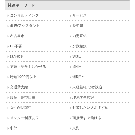
関連キーワード
コンサルティング
サービス
事務/アシスタント
愛知県
名古屋市
内定直結
ES不要
少数精鋭
既卒歓迎
週3日
英語・語学を活かせる
週4日
時給1000円以上
週5日〜
交通費支給
未経験/初心者歓迎
服装・髪型自由
理系学生歓迎
女性が活躍中
起業したい人おすすめ
メンター制度あり
面接後すぐ働ける
中部
東海