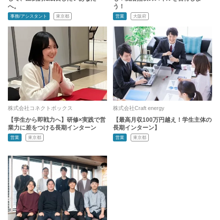
へ。
う！
事務/アシスタント
東京都
営業
大阪府
株式会社コネクトボックス
株式会社Craft energy
【学生から即戦力へ】研修×実践で営
【最高月収100万円越え！学生主体の
業力に差をつける長期インターン
長期インターン】
営業
東京都
営業
東京都