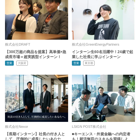
株式会社DRAFT
株式会社GreenEnergyPartners
【300万超の商品を提案】高単価×急
インターン生60名活躍中！24歳で起
成長市場＝超実践型インターン！
業した社長に学ぶインターン
営業
大阪府
営業
東京都
株式会社Nexor
LSIGN POST株式会社
【長期インターン】社長の付き人と
■キーエンス・外資金融への内定者
して、圧倒的に成長したいあなた
も！就活無双のスキルを習得しよ