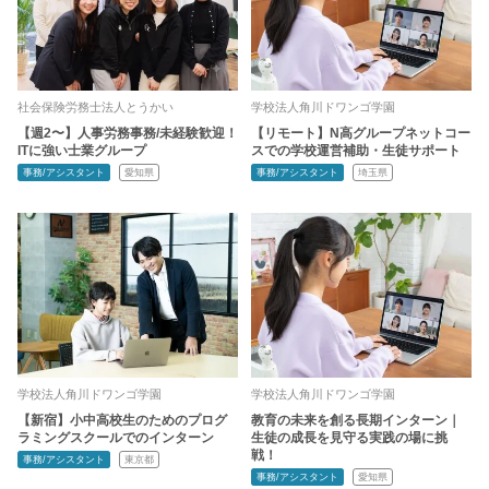
社会保険労務士法人とうかい
学校法人角川ドワンゴ学園
【週2〜】人事労務事務/未経験歓迎！
【リモート】N高グループネットコー
ITに強い士業グループ
スでの学校運営補助・生徒サポート
事務/アシスタント
愛知県
事務/アシスタント
埼玉県
学校法人角川ドワンゴ学園
学校法人角川ドワンゴ学園
【新宿】小中高校生のためのプログ
教育の未来を創る長期インターン｜
ラミングスクールでのインターン
生徒の成長を見守る実践の場に挑
戦！
事務/アシスタント
東京都
事務/アシスタント
愛知県