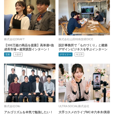
株式会社DRAFT
株式会社山田特殊技研DICE
【300万超の商品を提案】高単価×急
設計事務所で「ものづくり」と建築
成長市場＝超実践型インターン！
デザインビジネスを学ぶインターン
営業
大阪府
デザイナー
埼玉県
株式会社Ollo
ULTRA SOCIAL株式会社
アルゴリズムを本気で勉強したい！
大手コスメのライブMC＠六本木/美容