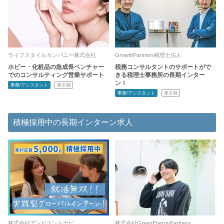
ライフスタイルカンパニー株式会社
GrowthPartners税理士法人
ホビー・化粧品の急成長ベンチャー
税務コンサルタントのサポートがで
でのコンサルティング営業サポート
きる税理士事務所の長期インター
ン！
事務/アシスタント
東京都
事務/アシスタント
東京都
積極採用中の長期インターン求人
株式会社アンビエントナビ
株式会社GreenEnergyPartners