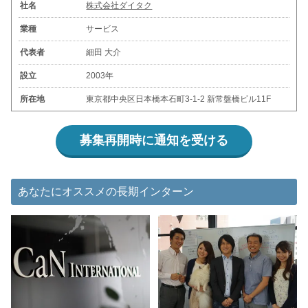
社名
株式会社ダイタク
業種
サービス
代表者
細田 大介
設立
2003年
所在地
東京都中央区日本橋本石町3-1-2 新常盤橋ビル11F
募集再開時に通知を受ける
あなたにオススメの長期インターン