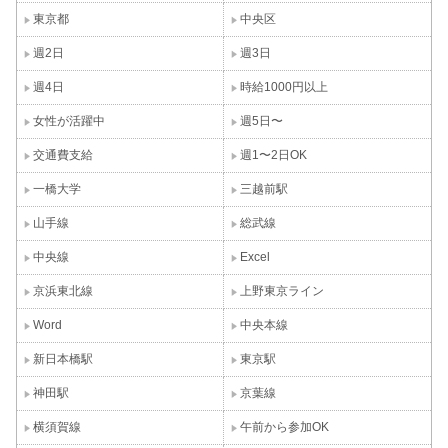
東京都
中央区
週2日
週3日
週4日
時給1000円以上
女性が活躍中
週5日〜
交通費支給
週1〜2日OK
一橋大学
三越前駅
山手線
総武線
中央線
Excel
京浜東北線
上野東京ライン
Word
中央本線
新日本橋駅
東京駅
神田駅
京葉線
横須賀線
午前から参加OK