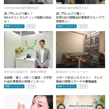
CaNInternationalFAS株式会社
CaNInternational税理士法人
虎ノ門ヒルズで働く！
虎ノ門ヒルズで働く！
M&Aやコンサルティング経験が詰め
世界5位の国際会計事務所グループで
る！
実務学ぶ！
事務/アシスタント
東京都
事務/アシスタント
東京都
永井圭介公認会計士・税理士事務所
株式会社アンサンヒーロー
未経験・週２～OK！三越前・大手町
スポーツ好きにオススメ！ テレビ
の会計事務所の長期インターン
番組の情報リサーチや書籍編集
事務/アシスタント
東京都
事務/アシスタント
東京都