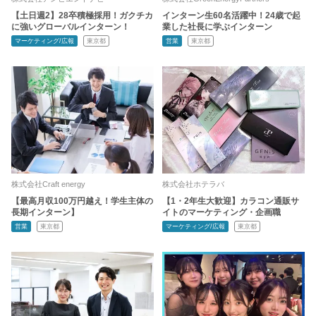
【土日週2】28卒積極採用！ガクチカ
インターン生60名活躍中！24歳で起
に強いグローバルインターン！
業した社長に学ぶインターン
マーケティング/広報
東京都
営業
東京都
株式会社Craft energy
株式会社ホテラバ
【最高月収100万円越え！学生主体の
【1・2年生大歓迎】カラコン通販サ
長期インターン】
イトのマーケティング・企画職
営業
東京都
マーケティング/広報
東京都