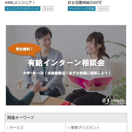
AI/MLエンジニア！
好き活躍/時給2500可
エンジニア/プログラミング
東京都
マーケティング/広報
東京都
関連キーワード
サービス
事務/アシスタント