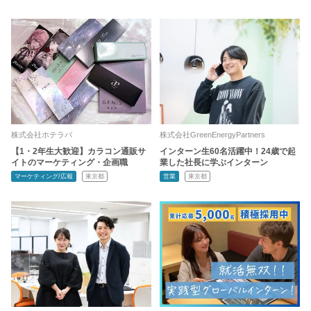
株式会社ホテラバ
株式会社GreenEnergyPartners
【1・2年生大歓迎】カラコン通販サ
インターン生60名活躍中！24歳で起
イトのマーケティング・企画職
業した社長に学ぶインターン
マーケティング/広報
東京都
営業
東京都