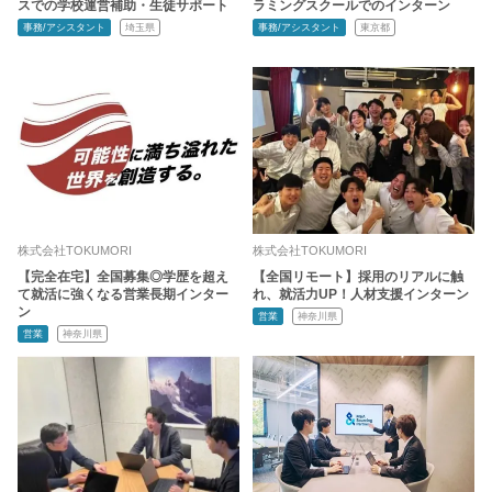
スでの学校運営補助・生徒サポート
ラミングスクールでのインターン
事務/アシスタント
埼玉県
事務/アシスタント
東京都
株式会社TOKUMORI
株式会社TOKUMORI
【完全在宅】全国募集◎学歴を超え
【全国リモート】採用のリアルに触
て就活に強くなる営業長期インター
れ、就活力UP！人材支援インターン
ン
営業
神奈川県
営業
神奈川県