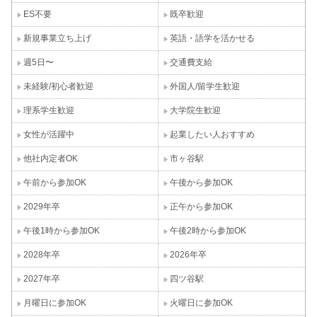
ES不要
既卒歓迎
新規事業立ち上げ
英語・語学を活かせる
週5日〜
交通費支給
未経験/初心者歓迎
外国人/留学生歓迎
理系学生歓迎
大学院生歓迎
女性が活躍中
起業したい人おすすめ
他社内定者OK
市ヶ谷駅
午前から参加OK
午後から参加OK
2029年卒
正午から参加OK
午後1時から参加OK
午後2時から参加OK
2028年卒
2026年卒
2027年卒
四ツ谷駅
月曜日に参加OK
火曜日に参加OK