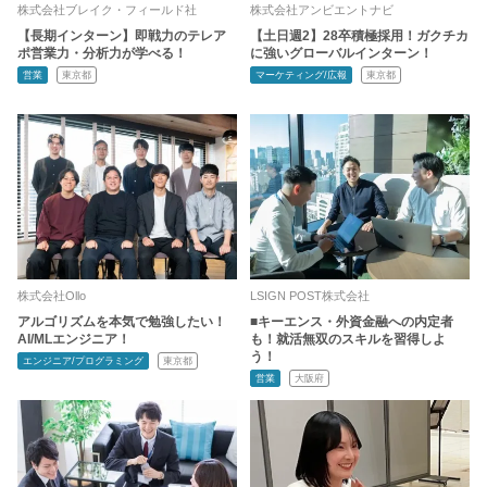
株式会社ブレイク・フィールド社
株式会社アンビエントナビ
【長期インターン】即戦力のテレア
【土日週2】28卒積極採用！ガクチカ
ポ営業力・分析力が学べる！
に強いグローバルインターン！
営業
東京都
マーケティング/広報
東京都
株式会社Ollo
LSIGN POST株式会社
アルゴリズムを本気で勉強したい！
■キーエンス・外資金融への内定者
AI/MLエンジニア！
も！就活無双のスキルを習得しよ
う！
エンジニア/プログラミング
東京都
営業
大阪府