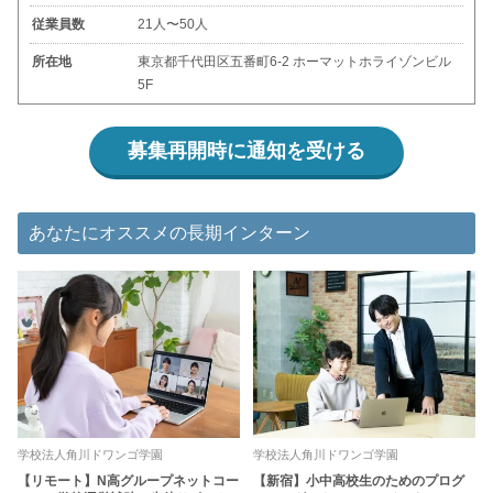
従業員数
21人〜50人
所在地
東京都千代田区五番町6-2 ホーマットホライゾンビル
5F
募集再開時に通知を受ける
あなたにオススメの長期インターン
学校法人角川ドワンゴ学園
学校法人角川ドワンゴ学園
【リモート】N高グループネットコー
【新宿】小中高校生のためのプログ