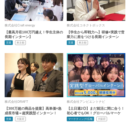
株式会社Craft energy
株式会社コネクトボックス
【最高月収100万円越え！学生主体の
【学生から即戦力へ】研修×実践で営
長期インターン】
業力に差をつける長期インターン
営業
東京都
営業
東京都
株式会社DRAFT
株式会社アンビエントナビ
【300万超の商品を提案】高単価×急
【土日週2◎】まだ就活に間に合う！
成長市場＝超実践型インターン！
初心者でもOK！グローバルマーケ
営業
大阪府
マーケティング/広報
大阪府