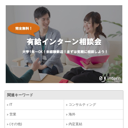
関連キーワード
IT
コンサルティング
営業
海外
(その他)
内定直結