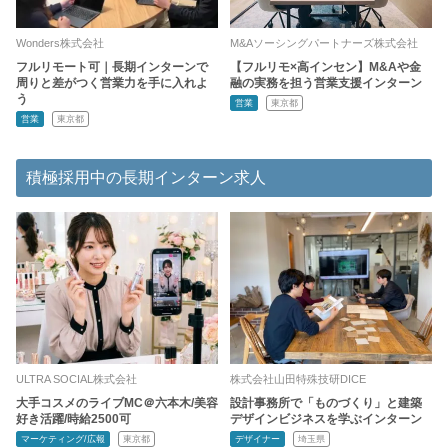
Wonders株式会社
M&Aソーシングパートナーズ株式会社
フルリモート可｜長期インターンで
【フルリモ×高インセン】M&Aや金
周りと差がつく営業力を手に入れよ
融の実務を担う営業支援インターン
う
営業
東京都
営業
東京都
積極採用中の長期インターン求人
ULTRA SOCIAL株式会社
株式会社山田特殊技研DICE
大手コスメのライブMC＠六本木/美容
設計事務所で「ものづくり」と建築
好き活躍/時給2500可
デザインビジネスを学ぶインターン
マーケティング/広報
東京都
デザイナー
埼玉県