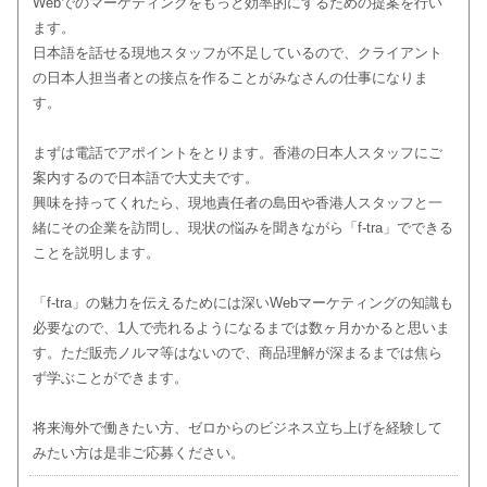
Webでのマーケティングをもっと効率的にするための提案を行い
ます。
日本語を話せる現地スタッフが不足しているので、クライアント
の日本人担当者との接点を作ることがみなさんの仕事になりま
す。
まずは電話でアポイントをとります。香港の日本人スタッフにご
案内するので日本語で大丈夫です。
興味を持ってくれたら、現地責任者の島田や香港人スタッフと一
緒にその企業を訪問し、現状の悩みを聞きながら「f-tra」でできる
ことを説明します。
「f-tra」の魅力を伝えるためには深いWebマーケティングの知識も
必要なので、1人で売れるようになるまでは数ヶ月かかると思いま
す。ただ販売ノルマ等はないので、商品理解が深まるまでは焦ら
ず学ぶことができます。
将来海外で働きたい方、ゼロからのビジネス立ち上げを経験して
みたい方は是非ご応募ください。