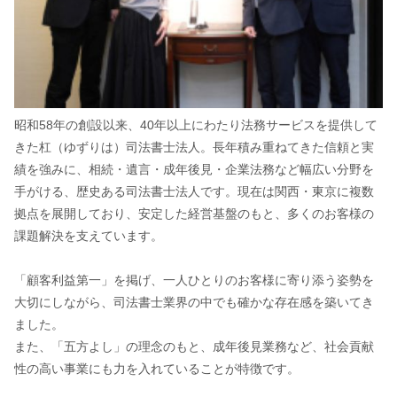
昭和58年の創設以来、40年以上にわたり法務サービスを提供して
きた杠（ゆずりは）司法書士法人。長年積み重ねてきた信頼と実
績を強みに、相続・遺言・成年後見・企業法務など幅広い分野を
手がける、歴史ある司法書士法人です。現在は関西・東京に複数
拠点を展開しており、安定した経営基盤のもと、多くのお客様の
課題解決を支えています。
「顧客利益第一」を掲げ、一人ひとりのお客様に寄り添う姿勢を
大切にしながら、司法書士業界の中でも確かな存在感を築いてき
ました。
また、「五方よし」の理念のもと、成年後見業務など、社会貢献
性の高い事業にも力を入れていることが特徴です。