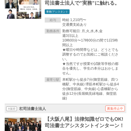
司法書士法人で”実務”に触れる。
事務/アシスタント
時給 1,210円〜
給与
交通費支給あり
勤務可能日: 月,火,水,木,金
勤務条件
週3日以上
10時00分〜17時00分の間で1日5時
間以上
★曜日や時間帯などは、どうとでも
調整するのでお気軽にご相談くださ
い。
★当然ですが授業や試験等学校の都
合を優先し、学生の本分はおかしま
せん。
本町駅から徒歩7分(御堂筋線、四つ
最寄り駅
橋駅、中央線) 堺筋本町駅から徒歩4
分(御堂筋線、中央線) 心斎橋駅から
徒歩12分(長堀鶴見緑地線、御堂筋
線)
杠司法書士法人
募集停止中
大阪府
【大阪八尾】法律知識ゼロでもOK!
司法書士アシスタントインターン！