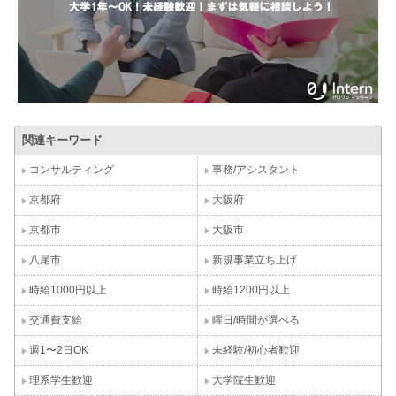
関連キーワード
コンサルティング
事務/アシスタント
京都府
大阪府
京都市
大阪市
八尾市
新規事業立ち上げ
時給1000円以上
時給1200円以上
交通費支給
曜日/時間が選べる
週1〜2日OK
未経験/初心者歓迎
理系学生歓迎
大学院生歓迎