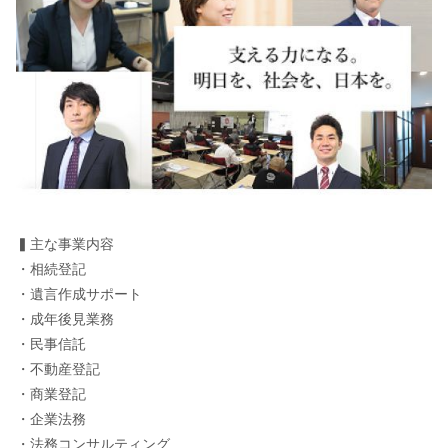
▍主な事業内容
・相続登記
・遺言作成サポート
・成年後見業務
・民事信託
・不動産登記
・商業登記
・企業法務
・法務コンサルティング