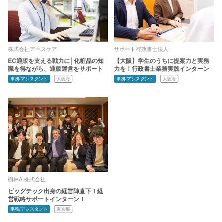
株式会社アースケア
サポート行政書士法人
EC通販を支える戦力に│化粧品の知
【大阪】学生のうちに提案力と実務
識を得ながら、通販運営をサポート
力を！行政書士業務実践インターン
事務/アシスタント
大阪府
事務/アシスタント
大阪府
樹林AI株式会社
ビッグテック出身の経営陣直下！経
営戦略サポートインターン！
事務/アシスタント
東京都