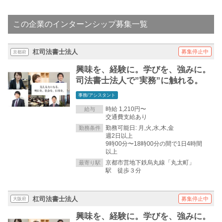
この企業のインターンシップ募集一覧
杠司法書士法人
募集停止中
京都府
興味を、経験に。学びを、強みに。
司法書士法人で”実務”に触れる。
事務/アシスタント
時給 1,210円〜
給与
交通費支給あり
勤務可能日: 月,火,水,木,金
勤務条件
週2日以上
9時00分〜18時00分の間で1日4時間
以上
京都市営地下鉄烏丸線「丸太町」
最寄り駅
駅 徒歩３分
杠司法書士法人
募集停止中
大阪府
興味を、経験に。学びを、強みに。