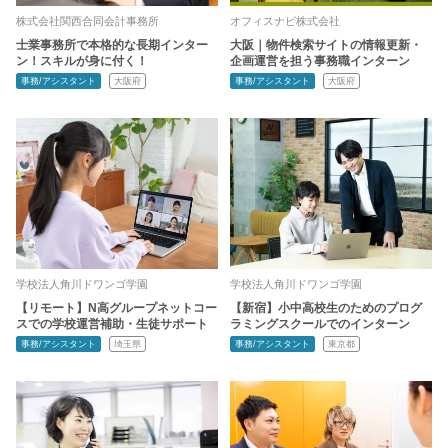
株式会社関西合同会計事務所
オフィスナビ株式会社
士業事務所で本格的な長期インター
大阪｜物件検索サイトの情報更新・
ン！スキルが身に付く！
企画運営を担う事務職インターン
事務/アシスタント
大阪府
事務/アシスタント
大阪府
学校法人角川ドワンゴ学園
学校法人角川ドワンゴ学園
【リモート】N高グループネットコー
【新宿】小中高校生のためのプログ
スでの学校運営補助・生徒サポート
ラミングスクールでのインターン
事務/アシスタント
埼玉県
事務/アシスタント
東京都