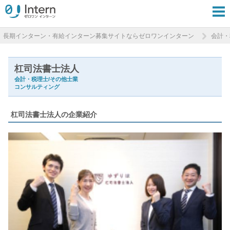
長期インターン・有給インターン募集サイトならゼロワンインターン
会計・
杠司法書士法人
会計・税理士/その他士業
コンサルティング
杠司法書士法人の企業紹介