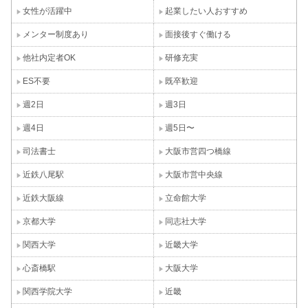
女性が活躍中
起業したい人おすすめ
メンター制度あり
面接後すぐ働ける
他社内定者OK
研修充実
ES不要
既卒歓迎
週2日
週3日
週4日
週5日〜
司法書士
大阪市営四つ橋線
近鉄八尾駅
大阪市営中央線
近鉄大阪線
立命館大学
京都大学
同志社大学
関西大学
近畿大学
心斎橋駅
大阪大学
関西学院大学
近畿