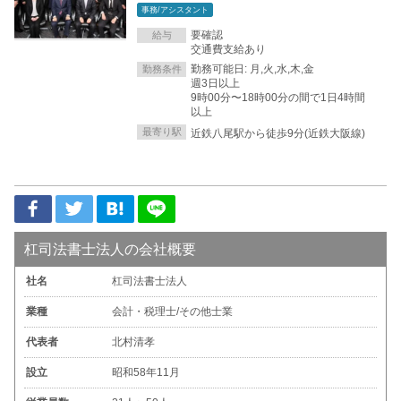
事務/アシスタント
要確認
給与
交通費支給あり
勤務可能日: 月,火,水,木,金
勤務条件
週3日以上
9時00分〜18時00分の間で1日4時間
以上
最寄り駅
近鉄八尾駅から徒歩9分(近鉄大阪線)
杠司法書士法人の会社概要
社名
杠司法書士法人
業種
会計・税理士/その他士業
代表者
北村清孝
設立
昭和58年11月