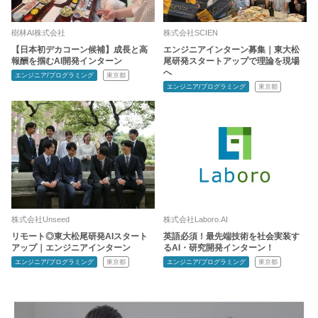
樹林AI株式会社
株式会社SCIEN
【日本初デカコーン候補】成長と高
エンジニアインターン募集｜東大松
報酬を掴むAI開発インターン
尾研発スタートアップで理論を現場
へ
エンジニア/プログラミング
東京都
エンジニア/プログラミング
東京都
株式会社Unseed
株式会社Laboro.AI
リモート◎東大松尾研発AIスタート
英語必須！最先端技術を社会実装す
アップ｜エンジニアインターン
るAI・研究開発インターン！
エンジニア/プログラミング
東京都
エンジニア/プログラミング
東京都