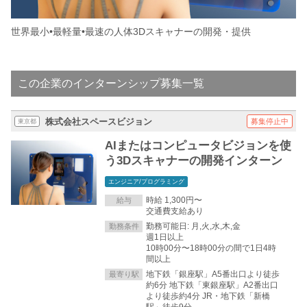
世界最小•最軽量•最速の人体3Dスキャナーの開発・提供
この企業のインターンシップ募集一覧
株式会社スペースビジョン
募集停止中
東京都
AIまたはコンピュータビジョンを使
う3Dスキャナーの開発インターン
エンジニア/プログラミング
時給 1,300円〜
給与
交通費支給あり
勤務可能日: 月,火,水,木,金
勤務条件
週1日以上
10時00分〜18時00分の間で1日4時
間以上
地下鉄「銀座駅」A5番出口より徒歩
最寄り駅
約6分 地下鉄「東銀座駅」A2番出口
より徒歩約4分 JR・地下鉄「新橋