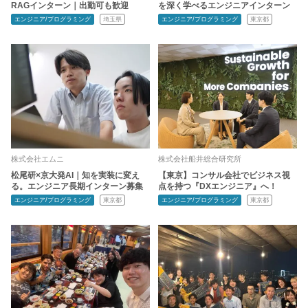
RAGインターン｜出勤可も歓迎
を深く学べるエンジニアインターン
エンジニア/プログラミング
埼玉県
エンジニア/プログラミング
東京都
株式会社エムニ
株式会社船井総合研究所
松尾研×京大発AI｜知を実装に変え
【東京】コンサル会社でビジネス視
る。エンジニア長期インターン募集
点を持つ『DXエンジニア』へ！
エンジニア/プログラミング
東京都
エンジニア/プログラミング
東京都