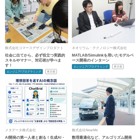
株式会社コマースデザインプロダクト
ネオリウム・テクノロジー株式会社
社会に出てから、必ず役立つ実践的
MATLAB/Simulinkを用いたモデルベ
スキルやマナー、対応術が学べま
ース開発のインターン
す！
エンジニア/プログラミング
東京都
エンジニア/プログラミング
東京都
メタデータ株式会社
株式会社NearMe
AI開発の第一人者と創る！生成AI・
数理最適化など、アルゴリズム開発