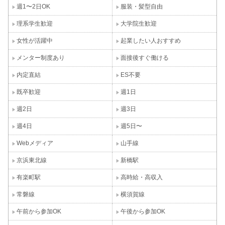
週1〜2日OK
服装・髪型自由
理系学生歓迎
大学院生歓迎
女性が活躍中
起業したい人おすすめ
メンター制度あり
面接後すぐ働ける
内定直結
ES不要
既卒歓迎
週1日
週2日
週3日
週4日
週5日〜
Webメディア
山手線
京浜東北線
新橋駅
有楽町駅
高時給・高収入
常磐線
横須賀線
午前から参加OK
午後から参加OK