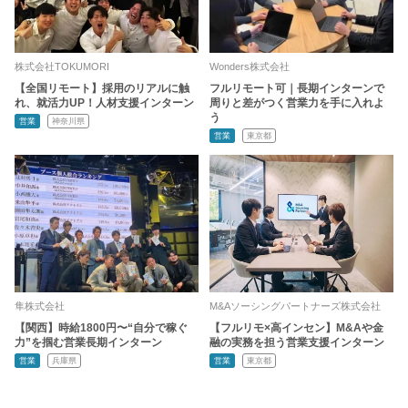
株式会社TOKUMORI
Wonders株式会社
【全国リモート】採用のリアルに触
フルリモート可｜長期インターンで
れ、就活力UP！人材支援インターン
周りと差がつく営業力を手に入れよ
う
営業
神奈川県
営業
東京都
隼株式会社
M&Aソーシングパートナーズ株式会社
【関西】時給1800円〜“自分で稼ぐ
【フルリモ×高インセン】M&Aや金
力”を掴む営業長期インターン
融の実務を担う営業支援インターン
営業
兵庫県
営業
東京都