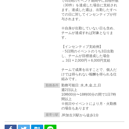
で5日間のイベント期間中に目標件数
（30件）を達成した場合に支給され
ます。達成した週は、出勤したすべ
ての日に対してインセンティブが付
与されます。
※自身が出勤していない日も含め、
チームが達成すれば対象となりま
す。
【インセンティブ支給例】
・5日間のイベントのうち3日出勤
し、チームが目標達成した場合
→ 3日 × 2,000円 = 6,000円支給
チームで成果を出すことで、個人だ
けでは得られない報酬を得られる仕
組みです。
勤務可能日: 水,木,金,土,日
勤務条件
週2日以上
10時00分〜18時00分の間で1日7時
間以上
※祝日やイベントにより月・火勤務
の場合もあります
最寄り駅
JR加古川駅から徒歩1分