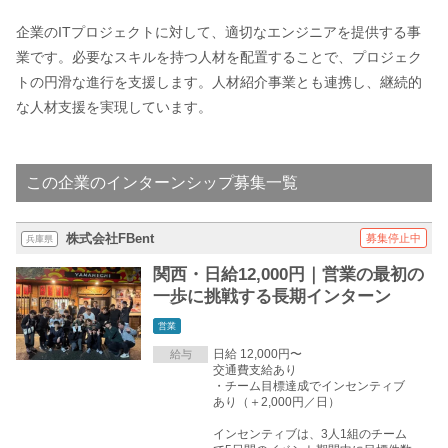
企業のITプロジェクトに対して、適切なエンジニアを提供する事
業です。必要なスキルを持つ人材を配置することで、プロジェク
トの円滑な進行を支援します。人材紹介事業とも連携し、継続的
な人材支援を実現しています。
この企業のインターンシップ募集一覧
株式会社FBent
募集停止中
兵庫県
関西・日給12,000円｜営業の最初の
一歩に挑戦する長期インターン
営業
日給 12,000円〜
給与
交通費支給あり
・チーム目標達成でインセンティブ
あり（＋2,000円／日）
インセンティブは、3人1組のチーム