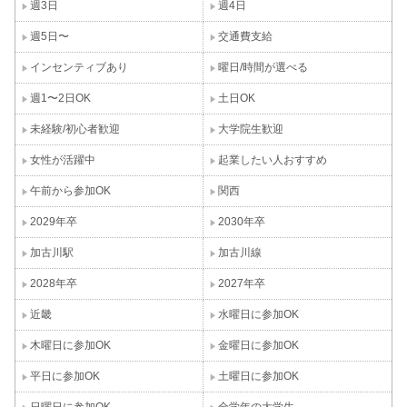
週3日
週4日
週5日〜
交通費支給
インセンティブあり
曜日/時間が選べる
週1〜2日OK
土日OK
未経験/初心者歓迎
大学院生歓迎
女性が活躍中
起業したい人おすすめ
午前から参加OK
関西
2029年卒
2030年卒
加古川駅
加古川線
2028年卒
2027年卒
近畿
水曜日に参加OK
木曜日に参加OK
金曜日に参加OK
平日に参加OK
土曜日に参加OK