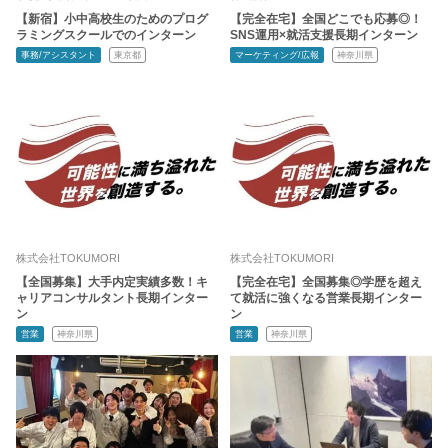
【新宿】小中高校生のためのプログ
【完全在宅】全国どこでも応募◎！
ラミングスクールでのインターン
SNS運用×就活支援長期インターン
事務/アシスタント
東京都
マーケティング/広報
神奈川県
株式会社TOKUMORI
株式会社TOKUMORI
【全国募集】大手内定実績多数！キ
【完全在宅】全国募集◎学歴を超え
ャリアコンサルタント長期インター
て就活に強くなる営業長期インター
ン
ン
営業
神奈川県
営業
神奈川県