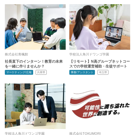
株式会社青楓館
学校法人角川ドワンゴ学園
社長直下のインターン！教育の未来
【リモート】N高グループネットコー
を一緒に作りませんか？
スでの学校運営補助・生徒サポート
マーケティング/広報
兵庫県
事務/アシスタント
埼玉県
学校法人角川ドワンゴ学園
株式会社TOKUMORI