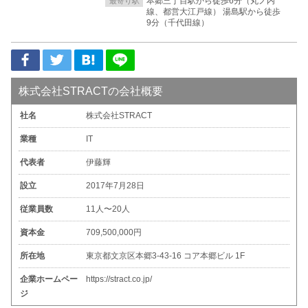
本郷三丁目駅から徒歩6分（丸ノ内
最寄り駅
線、都営大江戸線） 湯島駅から徒歩
9分（千代田線）
株式会社STRACTの会社概要
社名
株式会社STRACT
業種
IT
代表者
伊藤輝
設立
2017年7月28日
従業員数
11人〜20人
資本金
709,500,000円
所在地
東京都文京区本郷3-43-16 コア本郷ビル 1F
企業ホームペー
https://stract.co.jp/
ジ