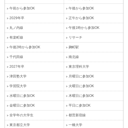
午前から参加OK
午後から参加OK
2029年卒
正午から参加OK
丸ノ内線
午後1時から参加OK
有楽町線
リサーチ
午後2時から参加OK
麹町駅
千代田線
南北線
2027年卒
東京理科大学
津田塾大学
月曜日に参加OK
学習院大学
火曜日に参加OK
水曜日に参加OK
木曜日に参加OK
金曜日に参加OK
平日に参加OK
全学年の大学生
都営新宿線
東京都立大学
一橋大学