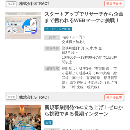
株式会社STRACT
募集停止中
東京都
スタートアップでリサーチから企画
まで携われるWEBマーケに挑戦！
マーケティング/広報
時給 1,200円〜
給与
交通費支給あり
勤務可能日: 月,火,水,木,金
勤務条件
週3日以上
10時00分〜19時00分の間で1日5時
間以上
麹町駅より徒歩3分（有楽町線） 市
最寄り駅
ヶ谷駅より徒歩4分（JR中央線・総
武線、南北線、有楽町線、都営新宿
線） 四ツ谷駅より徒歩8分（丸ノ内
線、JR中央線・総武線）
株式会社STRACT
募集停止中
東京都
新規事業開発×EC立ち上げ！ゼロか
ら挑戦できる長期インターン
企画