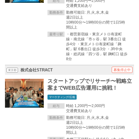
時給 1,200円〜2,000円
給与
交通費支給あり
勤務可能日: 月,火,水,木,金
勤務条件
週2日以上
10時00分〜19時00分の間で1日5時
間以上
・都営新宿線・東京メトロ有楽町
最寄り駅
線・南北線「市ヶ谷」駅 3番出口 徒
歩4分 ・東京メトロ有楽町線「麹
町」駅 6番出口 徒歩3分 ・JR中央
線・総武線「四ツ谷」駅 麹町口 徒歩
8分
株式会社STRACT
募集停止中
東京都
スタートアップでリサーチ〜戦略立
案までWEB広告運用に挑戦！
マーケティング/広報
時給 1,200円〜2,000円
給与
交通費支給あり
勤務可能日: 月,火,水,木,金
勤務条件
週2日以上
10時00分〜19時00分の間で1日5時
間以上