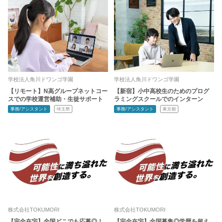
学校法人角川ドワンゴ学園
学校法人角川ドワンゴ学園
【リモート】N高グループネットコー
【新宿】小中高校生のためのプログ
スでの学校運営補助・生徒サポート
ラミングスクールでのインターン
事務/アシスタント
埼玉県
事務/アシスタント
東京都
株式会社TOKUMORI
株式会社TOKUMORI
【完全在宅】全国どこでも応募◎！
【完全在宅】全国募集◎学歴を超え