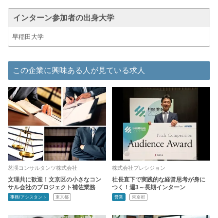
インターン参加者の出身大学
早稲田大学
この企業に興味ある人が見ている求人
茗渓コンサルタンツ株式会社
株式会社プレシジョン
文理共に歓迎！文京区の小さなコン
社長直下で実践的な経営思考が身に
サル会社のプロジェクト補佐業務
つく！週3～長期インターン
事務/アシスタント
東京都
営業
東京都