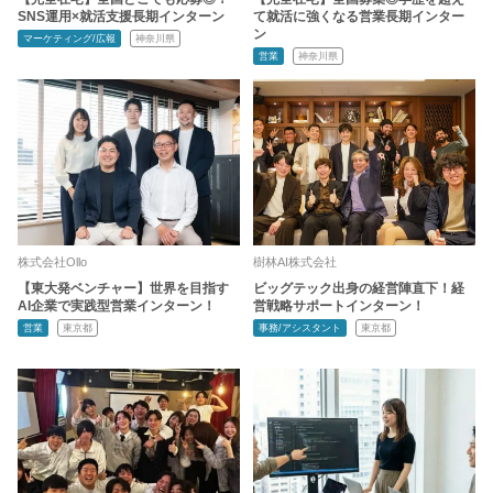
SNS運用×就活支援長期インターン
て就活に強くなる営業長期インター
ン
マーケティング/広報
神奈川県
営業
神奈川県
株式会社Ollo
樹林AI株式会社
【東大発ベンチャー】世界を目指す
ビッグテック出身の経営陣直下！経
AI企業で実践型営業インターン！
営戦略サポートインターン！
営業
東京都
事務/アシスタント
東京都