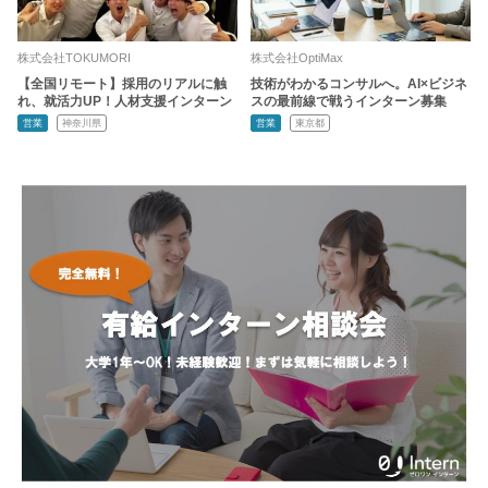
株式会社TOKUMORI
株式会社OptiMax
【全国リモート】採用のリアルに触
技術がわかるコンサルへ。AI×ビジネ
れ、就活力UP！人材支援インターン
スの最前線で戦うインターン募集
営業
神奈川県
営業
東京都