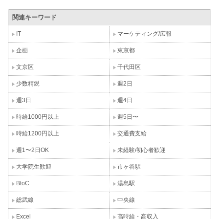
関連キーワード
IT
マーケティング/広報
企画
東京都
文京区
千代田区
少数精鋭
週2日
週3日
週4日
時給1000円以上
週5日〜
時給1200円以上
交通費支給
週1〜2日OK
未経験/初心者歓迎
大学院生歓迎
市ヶ谷駅
BtoC
湯島駅
総武線
中央線
Excel
高時給・高収入