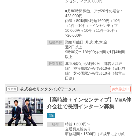
ンセンティブ10,000円
■月80時間稼働、アポ20件の場合：
428,000円
内訳：80時間×時給1600円＋10件
（1件～10件）×インセンティブ
10,000円＋10件（11件～20件）
×20,000円
勤務可能日: 月,火,水,木,金
勤務条件
週2日以上
9時00分〜18時00分の間で1日4時間
以上
赤羽橋駅から徒歩6分（都営大江戸
最寄り駅
線） 神谷町駅から徒歩10分（日比谷
線） 芝公園駅から徒歩10分（都営三
田線）
株式会社リンクタイズワークス
募集停止中
東京都
【高時給＋インセンティブ】M&A仲
介会社で長期インターン募集
営業
時給 1,600円〜
給与
交通費支給あり
研修期間：1500円（※成果により終