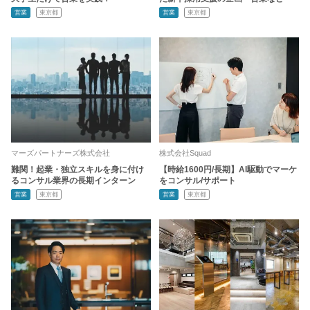
営業
東京都
営業
東京都
マーズパートナーズ株式会社
株式会社Squad
難関！起業・独立スキルを身に付け
【時給1600円/長期】AI駆動でマーケ
るコンサル業界の長期インターン
をコンサル/サポート
営業
東京都
営業
東京都