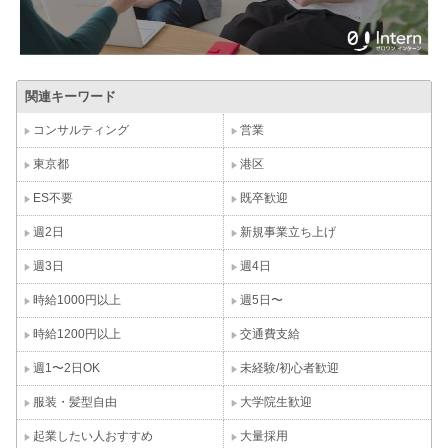
関連キーワード
コンサルティング
営業
東京都
港区
ES不要
既卒歓迎
週2日
新規事業立ち上げ
週3日
週4日
時給1000円以上
週5日〜
時給1200円以上
交通費支給
週1〜2日OK
未経験/初心者歓迎
服装・髪型自由
大学院生歓迎
起業したい人おすすめ
大量採用