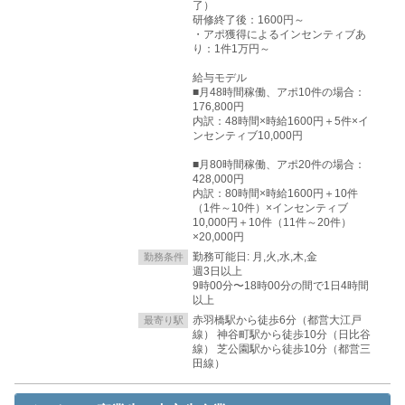
了）
研修終了後：1600円～
・アポ獲得によるインセンティブあ
り：1件1万円～
給与モデル
■月48時間稼働、アポ10件の場合：
176,800円
内訳：48時間×時給1600円＋5件×イ
ンセンティブ10,000円
■月80時間稼働、アポ20件の場合：
428,000円
内訳：80時間×時給1600円＋10件
（1件～10件）×インセンティブ
10,000円＋10件（11件～20件）
×20,000円
勤務可能日: 月,火,水,木,金
勤務条件
週3日以上
9時00分〜18時00分の間で1日4時間
以上
赤羽橋駅から徒歩6分（都営大江戸
最寄り駅
線） 神谷町駅から徒歩10分（日比谷
線） 芝公園駅から徒歩10分（都営三
田線）