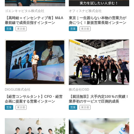
ゴエンキャピタル株式会社
オフィスナビ株式会社
【高時給＋インセンティブ有】M&A
東京｜一生困らない本物の営業力が
最前線で成長目指すインターン
身につく！新規営業長期インターン
営業
東京都
営業
東京都
DIGGLE株式会社
株式会社OSD
【経営コンサルタント】CFO・経営
【就活無双】大手内定100％の実績！
企画に提案する営業インターン
業界初のサービスで圧倒的成長
営業
東京都
営業
東京都