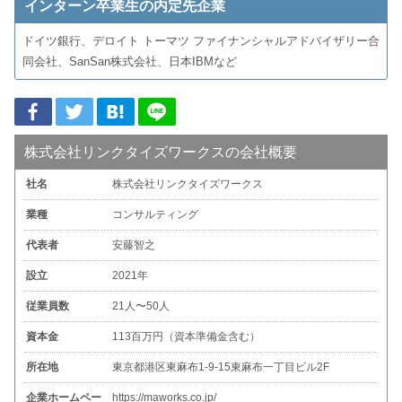
インターン卒業生の内定先企業
ドイツ銀行、デロイト トーマツ ファイナンシャルアドバイザリー合
同会社、SanSan株式会社、日本IBMなど
株式会社リンクタイズワークスの会社概要
社名
株式会社リンクタイズワークス
業種
コンサルティング
代表者
安藤智之
設立
2021年
従業員数
21人〜50人
資本金
113百万円（資本準備金含む）
所在地
東京都港区東麻布1-9-15東麻布一丁目ビル2F
企業ホームペー
https://maworks.co.jp/