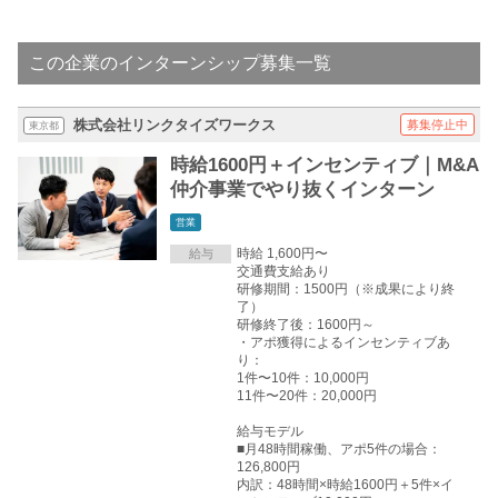
この企業のインターンシップ募集一覧
株式会社リンクタイズワークス
募集停止中
東京都
時給1600円＋インセンティブ｜M&A
仲介事業でやり抜くインターン
営業
時給 1,600円〜
給与
交通費支給あり
研修期間：1500円（※成果により終
了）
研修終了後：1600円～
・アポ獲得によるインセンティブあ
り：
1件〜10件：10,000円
11件〜20件：20,000円
給与モデル
■月48時間稼働、アポ5件の場合：
126,800円
内訳：48時間×時給1600円＋5件×イ