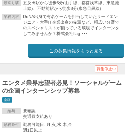
五反田駅から徒歩6分(山手線、都営浅草線、東急池
最寄り駅
上線)、不動前駅から徒歩8分(東急目黒線)
DeNA出身で有名ゲームを担当していたリードエン
業務内容
ジニア・大手IT企業出身の先輩など、幅広い分野で
のスペシャリストが揃っている環境でインターンを
してみませんか？株式会社flag ･･･
この募集情報をもっと見る
募集停止中
エンタメ業界志望者必見！ソーシャルゲーム
の企画インターンシップ募集
企画
要確認
給与
交通費支給あり
勤務可能日: 月,火,水,木,金
勤務条件
週1日以上