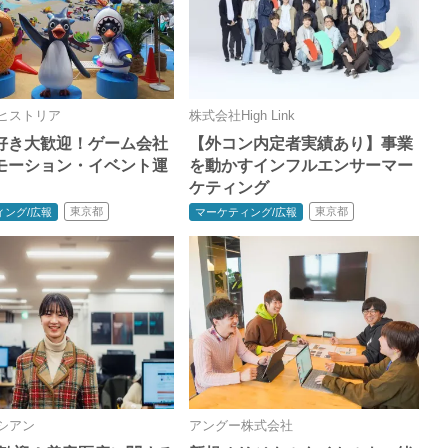
ヒストリア
株式会社High Link
好き大歓迎！ゲーム会社
【外コン内定者実績あり】事業
モーション・イベント運
を動かすインフルエンサーマー
ケティング
東京都
東京都
ィング/広報
マーケティング/広報
シアン
アングー株式会社