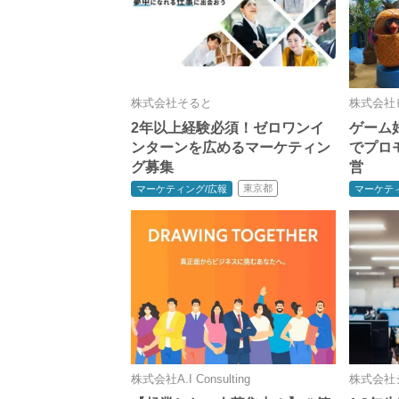
株式会社そると
株式会社
2年以上経験必須！ゼロワンイ
ゲーム
ンターンを広めるマーケティン
でプロ
グ募集
営
東京都
マーケティング/広報
マーケテ
株式会社A.I Consulting
株式会社