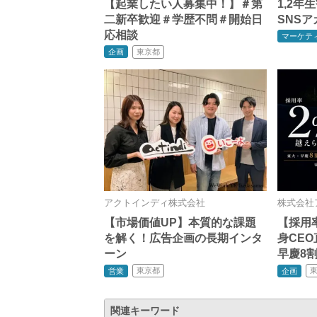
【起業したい人募集中！】＃第
1,2
二新卒歓迎＃学歴不問＃開始日
SNS
応相談
マーケテ
東京都
企画
アクトインディ株式会社
株式会社
【市場価値UP】本質的な課題
【採用
を解く！広告企画の長期インタ
身CE
ーン
早慶8
東京都
営業
企画
関連キーワード