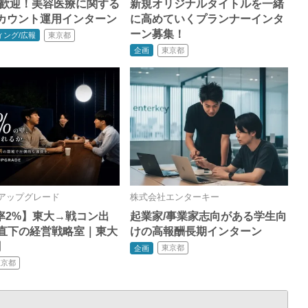
年生歓迎！美容医療に関する
新規オリジナルタイトルを一緒
アカウント運用インターン
に高めていくプランナーインタ
ーン募集！
東京都
ィング/広報
東京都
企画
アップグレード
株式会社エンターキー
率2%】東大→戦コン出
起業家/事業家志向がある学生向
O直下の経営戦略室｜東大
けの高報酬長期インターン
割
東京都
企画
東京都