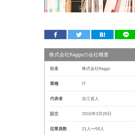
株式会社flaggsの会社概要
社名
株式会社flaggs
業種
IT
代表者
吉江直人
設立
2015年3月20日
従業員数
21人〜50人