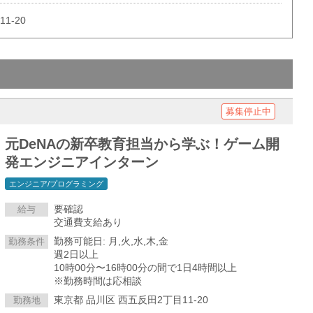
1-20
募集停止中
元DeNAの新卒教育担当から学ぶ！ゲーム開
発エンジニアインターン
エンジニア/プログラミング
要確認
給与
交通費支給あり
勤務可能日: 月,火,水,木,金
勤務条件
週2日以上
10時00分〜16時00分の間で1日4時間以上
※勤務時間は応相談
東京都 品川区 西五反田2丁目11-20
勤務地