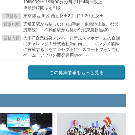
10時00分〜19時00分の間で1日4時間以上
※勤務時間は応相談
東京都 品川区 西五反田2丁目11-20 五反田
勤務地
五反田駅から徒歩6分（山手線、東急池上線、都営
最寄り駅
浅草線）、不動前駅から徒歩9分(東急目黒線)
大手IT企業出身メンバーと新規スマホゲームの企画
業務内容
にチャレンジ！株式会社flaggsは、「エンタメ業界
に貢献する」をコンセプトに、スマートフォン向け
ゲーム・アプリの開発運用やゲ ･･･
この募集情報をもっと見る