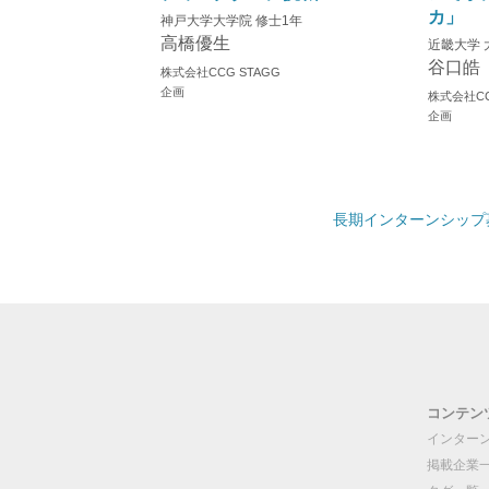
カ」
神戸大学大学院 修士1年
高橋優生
近畿大学 
谷口皓
株式会社CCG STAGG
企画
株式会社CC
企画
長期インターンシップ募
コンテン
インター
掲載企業