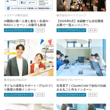
メタデータ株式会社
株式会社サードスコープ
AI開発の第一人者と創る！生成AI・
【2026年8月】未経験でも自社開発
RAGインターン｜出勤可も歓迎
企業で一流エンジニアへ
エンジニア/プログラミング
埼玉県
エンジニア/プログラミング
東京都
株式会社LITALICO
株式会社プロパゲート
子どもの成長をサポート！ITものづく
社長直下｜ClaudeCodeで会社の仕組
り教室の長期インターン
みを丸ごと作るインターン
エンジニア/プログラミング
東京都
エンジニア/プログラミング
東京都