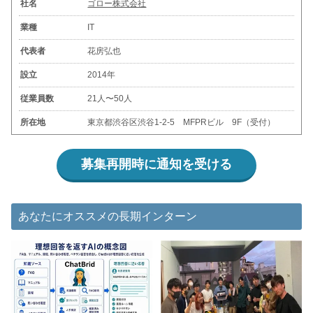
社名
ゴロー株式会社
業種
IT
代表者
花房弘也
設立
2014年
従業員数
21人〜50人
所在地
東京都渋谷区渋谷1-2-5 MFPRビル 9F（受付）
募集再開時に通知を受ける
あなたにオススメの長期インターン