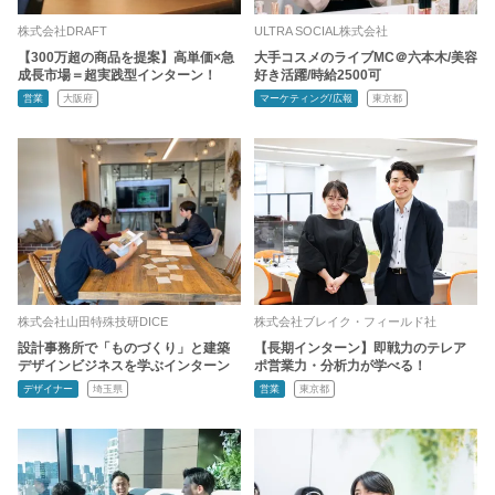
株式会社DRAFT
ULTRA SOCIAL株式会社
【300万超の商品を提案】高単価×急
大手コスメのライブMC＠六本木/美容
成長市場＝超実践型インターン！
好き活躍/時給2500可
営業
大阪府
マーケティング/広報
東京都
株式会社山田特殊技研DICE
株式会社ブレイク・フィールド社
設計事務所で「ものづくり」と建築
【長期インターン】即戦力のテレア
デザインビジネスを学ぶインターン
ポ営業力・分析力が学べる！
デザイナー
埼玉県
営業
東京都