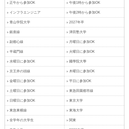
正午から参加OK
午後1時から参加OK
インフラエンジニア
午後2時から参加OK
青山学院大学
2027年卒
銀座線
津田塾大学
副都心線
月曜日に参加OK
半蔵門線
火曜日に参加OK
水曜日に参加OK
國學院大學
京王井の頭線
木曜日に参加OK
金曜日に参加OK
平日に参加OK
土曜日に参加OK
東急田園都市線
日曜日に参加OK
東京大学
東急東横線
東海大学
全学年の大学生
関東