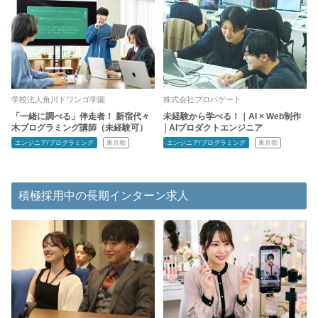
学校法人角川ドワンゴ学園
株式会社プロパゲート
「一緒に調べる」伴走者！ 新宿代々
未経験から学べる！｜AI × Web制作
木プログラミング講師（未経験可）
│AIプロダクトエンジニア
エンジニア/プログラミング
東京都
エンジニア/プログラミング
東京都
積極採用中の長期インターン求人