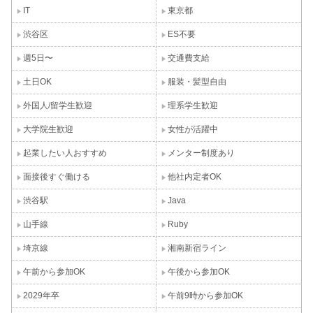
IT
東京都
渋谷区
ES不要
週5日〜
交通費支給
土日OK
服装・髪型自由
外国人/留学生歓迎
理系学生歓迎
大学院生歓迎
女性が活躍中
起業したい人おすすめ
メンター制度あり
面接後すぐ働ける
他社内定者OK
渋谷駅
Java
山手線
Ruby
埼京線
湘南新宿ライン
午前から参加OK
午後から参加OK
2029年卒
午前9時から参加OK