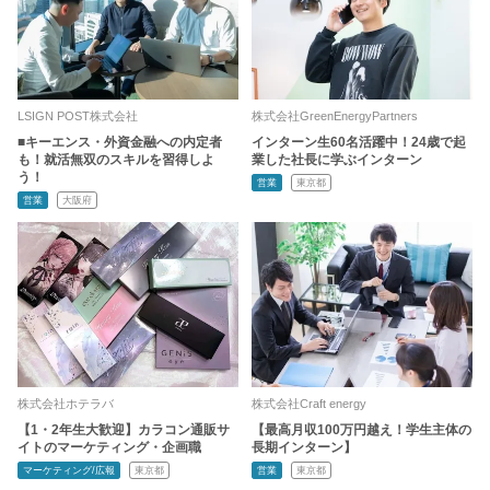
LSIGN POST株式会社
株式会社GreenEnergyPartners
■キーエンス・外資金融への内定者
インターン生60名活躍中！24歳で起
も！就活無双のスキルを習得しよ
業した社長に学ぶインターン
う！
営業
東京都
営業
大阪府
株式会社ホテラバ
株式会社Craft energy
【1・2年生大歓迎】カラコン通販サ
【最高月収100万円越え！学生主体の
イトのマーケティング・企画職
長期インターン】
マーケティング/広報
東京都
営業
東京都