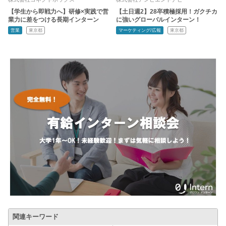
【学生から即戦力へ】研修×実践で営
【土日週2】28卒積極採用！ガクチカ
業力に差をつける長期インターン
に強いグローバルインターン！
営業
東京都
マーケティング/広報
東京都
関連キーワード