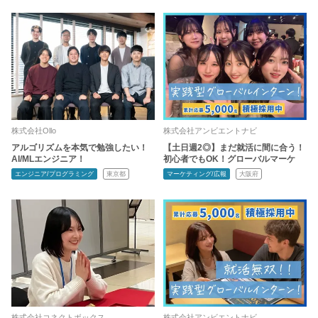
株式会社Ollo
株式会社アンビエントナビ
アルゴリズムを本気で勉強したい！
【土日週2◎】まだ就活に間に合う！
AI/MLエンジニア！
初心者でもOK！グローバルマーケ
エンジニア/プログラミング
東京都
マーケティング/広報
大阪府
株式会社コネクトボックス
株式会社アンビエントナビ