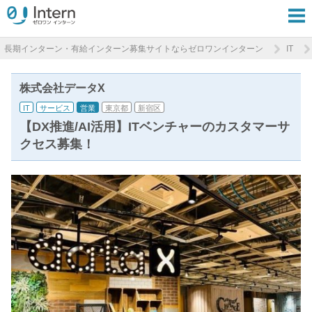
長期インターン・有給インターン募集サイトならゼロワンインターン
IT
株式会社データX
IT
サービス
営業
東京都
新宿区
【DX推進/AI活用】ITベンチャーのカスタマーサ
クセス募集！