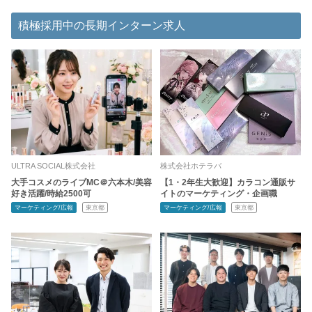
積極採用中の長期インターン求人
ULTRA SOCIAL株式会社
株式会社ホテラバ
大手コスメのライブMC＠六本木/美容
【1・2年生大歓迎】カラコン通販サ
好き活躍/時給2500可
イトのマーケティング・企画職
マーケティング/広報
東京都
マーケティング/広報
東京都