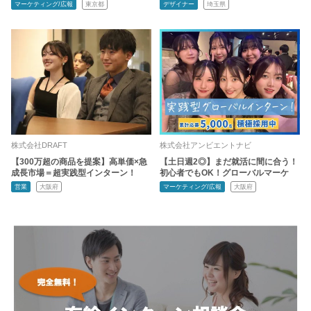
マーケティング/広報
東京都
デザイナー
埼玉県
株式会社DRAFT
株式会社アンビエントナビ
【300万超の商品を提案】高単価×急
【土日週2◎】まだ就活に間に合う！
成長市場＝超実践型インターン！
初心者でもOK！グローバルマーケ
営業
大阪府
マーケティング/広報
大阪府