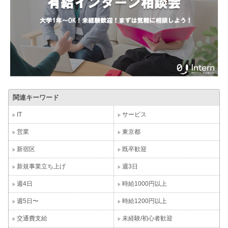
関連キーワード
IT
サービス
営業
東京都
新宿区
既卒歓迎
新規事業立ち上げ
週3日
週4日
時給1000円以上
週5日〜
時給1200円以上
交通費支給
未経験/初心者歓迎