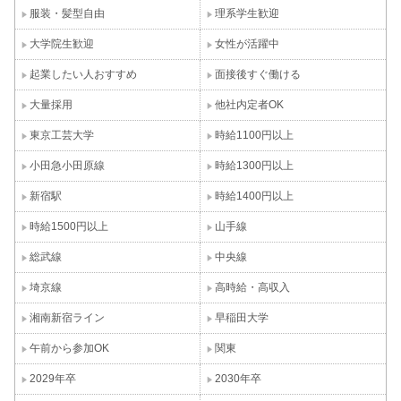
服装・髪型自由
理系学生歓迎
大学院生歓迎
女性が活躍中
起業したい人おすすめ
面接後すぐ働ける
大量採用
他社内定者OK
東京工芸大学
時給1100円以上
小田急小田原線
時給1300円以上
新宿駅
時給1400円以上
時給1500円以上
山手線
総武線
中央線
埼京線
高時給・高収入
湘南新宿ライン
早稲田大学
午前から参加OK
関東
2029年卒
2030年卒