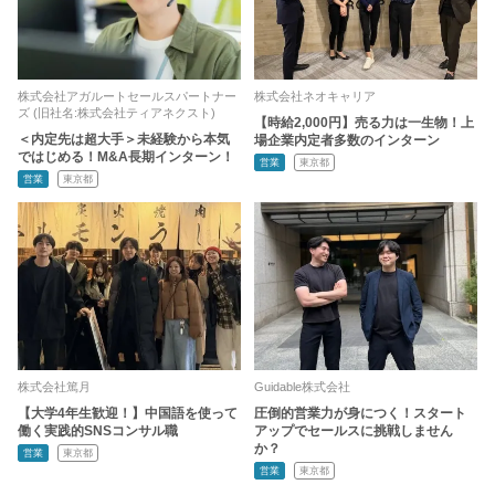
株式会社アガルートセールスパートナー
株式会社ネオキャリア
ズ (旧社名:株式会社ティアネクスト)
【時給2,000円】売る力は一生物！上
＜内定先は超大手＞未経験から本気
場企業内定者多数のインターン
ではじめる！M&A長期インターン！
営業
東京都
営業
東京都
株式会社篤月
Guidable株式会社
【大学4年生歓迎！】中国語を使って
圧倒的営業力が身につく！スタート
働く実践的SNSコンサル職
アップでセールスに挑戦しません
か？
営業
東京都
営業
東京都