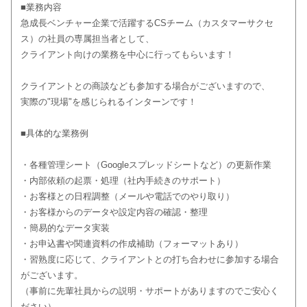
■業務内容
急成長ベンチャー企業で活躍するCSチーム（カスタマーサクセ
ス）の社員の専属担当者として、
クライアント向けの業務を中心に行ってもらいます！
クライアントとの商談なども参加する場合がございますので、
実際の"現場"を感じられるインターンです！
■具体的な業務例
・各種管理シート（Googleスプレッドシートなど）の更新作業
・内部依頼の起票・処理（社内手続きのサポート）
・お客様との日程調整（メールや電話でのやり取り）
・お客様からのデータや設定内容の確認・整理
・簡易的なデータ実装
・お申込書や関連資料の作成補助（フォーマットあり）
・習熟度に応じて、クライアントとの打ち合わせに参加する場合
がございます。
（事前に先輩社員からの説明・サポートがありますのでご安心く
ださい）