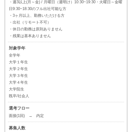
・週3以上(月～金) / 月曜日（週明け）10:30~19:30・火曜日～金曜
日9:30~18:30のフル出社可能な方
・3ヶ月以上、勤務いただける方
・出社（リモート不可）
・休日の勤務は原則ありません
・残業は基本ありません
対象学年
全学年
大学１年生
大学２年生
大学３年生
大学４年生
大学院生
既卒/社会人
選考フロー
面接(1回) → 内定
募集人数