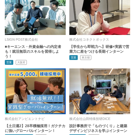
LSIGN POST株式会社
株式会社コネクトボックス
■キーエンス・外資金融への内定者
【学生から即戦力へ】研修×実践で営
も！就活無双のスキルを習得しよ
業力に差をつける長期インターン
う！
営業
東京都
営業
大阪府
株式会社アンビエントナビ
株式会社山田特殊技研DICE
【土日週2】28卒積極採用！ガクチカ
設計事務所で「ものづくり」と建築
に強いグローバルインターン！
デザインビジネスを学ぶインターン