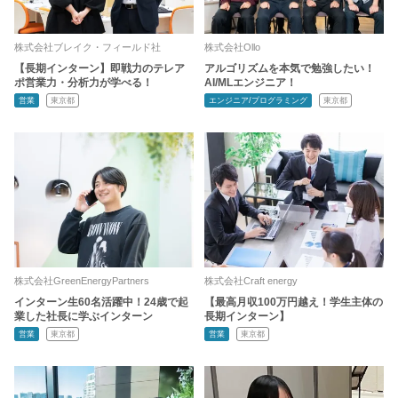
株式会社ブレイク・フィールド社
株式会社Ollo
【長期インターン】即戦力のテレア
アルゴリズムを本気で勉強したい！
ポ営業力・分析力が学べる！
AI/MLエンジニア！
営業
東京都
エンジニア/プログラミング
東京都
株式会社GreenEnergyPartners
株式会社Craft energy
インターン生60名活躍中！24歳で起
【最高月収100万円越え！学生主体の
業した社長に学ぶインターン
長期インターン】
営業
東京都
営業
東京都