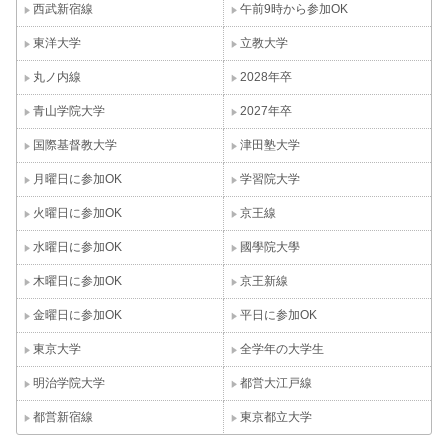
西武新宿線
午前9時から参加OK
東洋大学
立教大学
丸ノ内線
2028年卒
青山学院大学
2027年卒
国際基督教大学
津田塾大学
月曜日に参加OK
学習院大学
火曜日に参加OK
京王線
水曜日に参加OK
國學院大學
木曜日に参加OK
京王新線
金曜日に参加OK
平日に参加OK
東京大学
全学年の大学生
明治学院大学
都営大江戸線
都営新宿線
東京都立大学