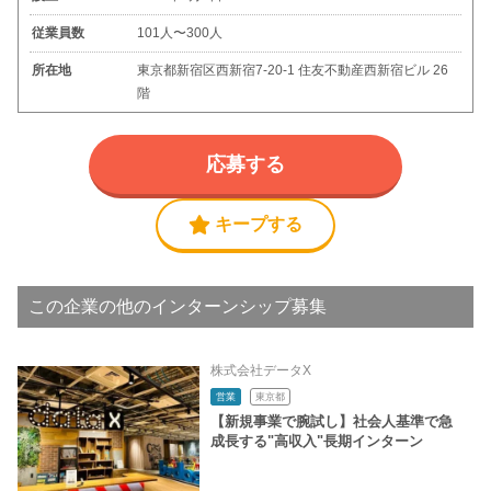
従業員数
101人〜300人
所在地
東京都新宿区西新宿7-20-1 住友不動産西新宿ビル 26
階
応募する
キープする
この企業の他のインターンシップ募集
株式会社データX
営業
東京都
【新規事業で腕試し】社会人基準で急
成長する"高収入"長期インターン