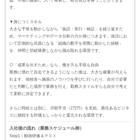
題、今後の施策について発表し、経営視点を養うことができま
す。
▼身につくスキル
大きな予算を動かしながら「仮説・実行・検証」を繰り返すた
め、マーケティングやデータ分析の力が身につきます。就活にお
いて圧倒的な武器になる「組織の数字を実際に動かした経験」
を、仲間と切磋琢磨しながら掴み取れる環境です。
◎「成果を出すため」なら、働き方も手段も自由
業務に慣れて自走できるようになった後は、大きな裁量が与えら
れます。他校舎へ施策のノウハウを学びに行ったり、自分で必要
だと判断した場所で業務を行え、勤務スタイルすらも自分で考え
て柔軟に決定できます。
さらに時給とは別に、月額手当（2万円）を支給。責任あるビジネ
スに挑戦する対価もしっかりと還元される環境です。
入社後の流れ（業務スケジュール例）
Step1｜動画研修＆テスト