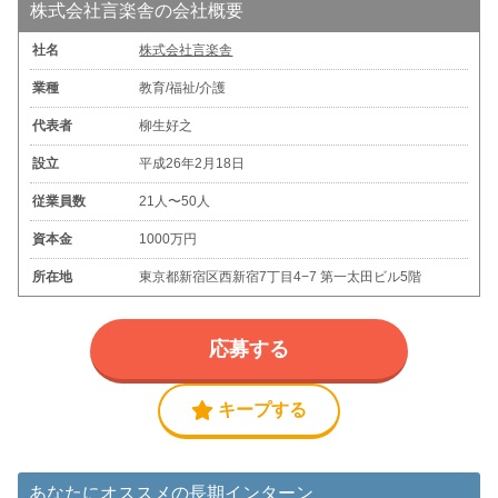
株式会社言楽舎の会社概要
社名
株式会社言楽舎
業種
教育/福祉/介護
代表者
柳生好之
設立
平成26年2月18日
従業員数
21人〜50人
資本金
1000万円
所在地
東京都新宿区西新宿7丁目4−7 第一太田ビル5階
応募する
キープする
あなたにオススメの長期インターン