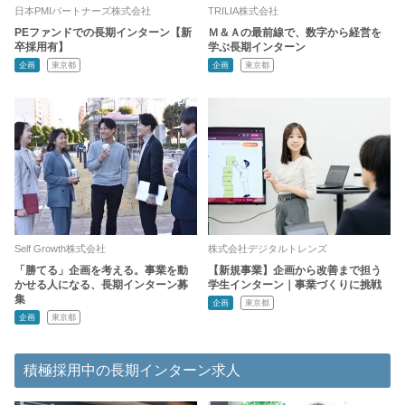
日本PMIパートナーズ株式会社
TRILIA株式会社
PEファンドでの長期インターン【新
Ｍ＆Ａの最前線で、数字から経営を
卒採用有】
学ぶ長期インターン
企画
東京都
企画
東京都
Self Growth株式会社
株式会社デジタルトレンズ
「勝てる」企画を考える。事業を動
【新規事業】企画から改善まで担う
かせる人になる、長期インターン募
学生インターン｜事業づくりに挑戦
集
企画
東京都
企画
東京都
積極採用中の長期インターン求人