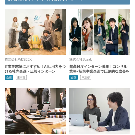
株式会社WESEEK
株式会社Suzak
IT業界志望におすすめ！AI活用力をつ
超高難度インターン募集！コンサル
ける社内企画・広報インターン
業務×新規事業企画で圧倒的な成長を
企画
東京都
企画
東京都