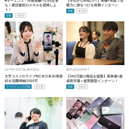
■キーエンス・外資金融への内定者
【学生から即戦力へ】研修×実践で営
も！就活無双のスキルを習得しよ
業力に差をつける長期インターン
う！
営業
東京都
営業
大阪府
ULTRA SOCIAL株式会社
株式会社DRAFT
大手コスメのライブMC＠六本木/美容
【300万超の商品を提案】高単価×急
好き活躍/時給2500可
成長市場＝超実践型インターン！
マーケティング/広報
東京都
営業
大阪府