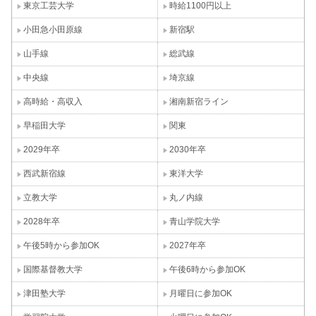
東京工芸大学
時給1100円以上
小田急小田原線
新宿駅
山手線
総武線
中央線
埼京線
高時給・高収入
湘南新宿ライン
早稲田大学
関東
2029年卒
2030年卒
西武新宿線
東洋大学
立教大学
丸ノ内線
2028年卒
青山学院大学
午後5時から参加OK
2027年卒
国際基督教大学
午後6時から参加OK
津田塾大学
月曜日に参加OK