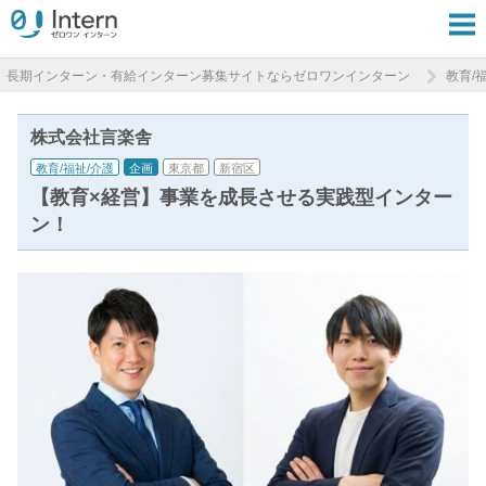
長期インターン・有給インターン募集サイトならゼロワンインターン
教育/
株式会社言楽舎
教育/福祉/介護
企画
東京都
新宿区
【教育×経営】事業を成長させる実践型インター
ン！