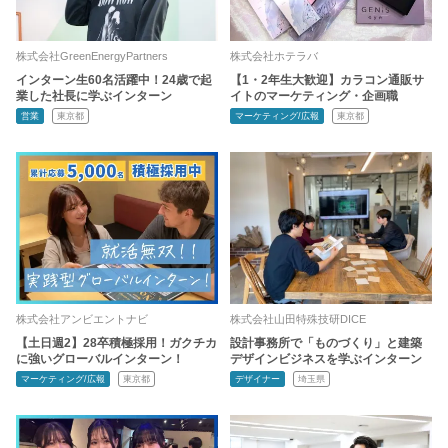
株式会社GreenEnergyPartners
株式会社ホテラバ
インターン生60名活躍中！24歳で起
【1・2年生大歓迎】カラコン通販サ
業した社長に学ぶインターン
イトのマーケティング・企画職
営業
東京都
マーケティング/広報
東京都
株式会社アンビエントナビ
株式会社山田特殊技研DICE
【土日週2】28卒積極採用！ガクチカ
設計事務所で「ものづくり」と建築
に強いグローバルインターン！
デザインビジネスを学ぶインターン
マーケティング/広報
東京都
デザイナー
埼玉県