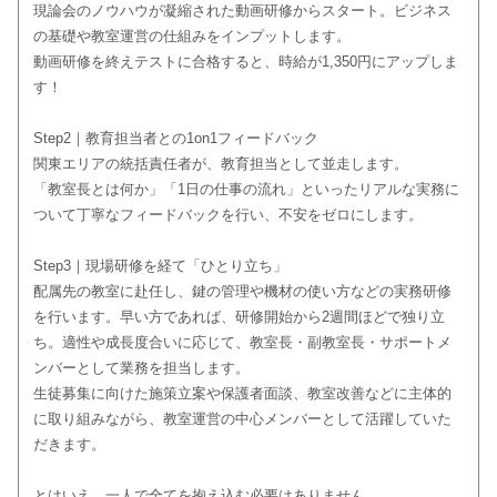
現論会のノウハウが凝縮された動画研修からスタート。ビジネス
の基礎や教室運営の仕組みをインプットします。
動画研修を終えテストに合格すると、時給が1,350円にアップしま
す！
Step2｜教育担当者との1on1フィードバック
関東エリアの統括責任者が、教育担当として並走します。
「教室長とは何か」「1日の仕事の流れ」といったリアルな実務に
ついて丁寧なフィードバックを行い、不安をゼロにします。
Step3｜現場研修を経て「ひとり立ち」
配属先の教室に赴任し、鍵の管理や機材の使い方などの実務研修
を行います。早い方であれば、研修開始から2週間ほどで独り立
ち。適性や成長度合いに応じて、教室長・副教室長・サポートメ
ンバーとして業務を担当します。
生徒募集に向けた施策立案や保護者面談、教室改善などに主体的
に取り組みながら、教室運営の中心メンバーとして活躍していた
だきます。
とはいえ、一人で全てを抱え込む必要はありません。