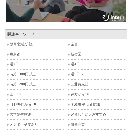
関連キーワード
教育/福祉/介護
企画
東京都
新宿区
週3日
週4日
時給1000円以上
週5日〜
時給1200円以上
交通費支給
土日OK
夕方からOK
1日3時間からOK
未経験/初心者歓迎
大学院生歓迎
起業したい人おすすめ
メンター制度あり
研修充実