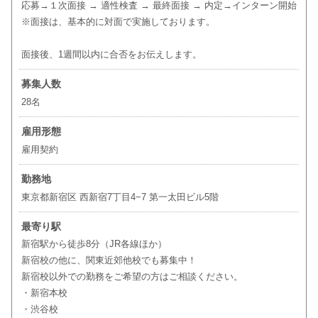
応募→１次面接 → 適性検査 → 最終面接 → 内定→インターン開始
※面接は、基本的に対面で実施しております。
面接後、1週間以内に合否をお伝えします。
募集人数
28名
雇用形態
雇用契約
勤務地
東京都新宿区 西新宿7丁目4−7 第一太田ビル5階
最寄り駅
新宿駅から徒歩8分（JR各線ほか）
新宿校の他に、関東近郊他校でも募集中！
新宿校以外での勤務をご希望の方はご相談ください。
・新宿本校
・渋谷校