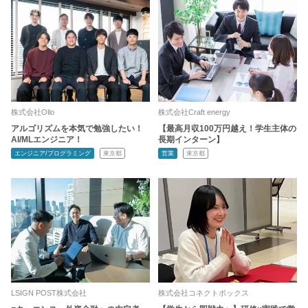
株式会社Ollo
株式会社Craft energy
アルゴリズムを本気で勉強したい！
【最高月収100万円越え！学生主体の
AI/MLエンジニア！
長期インターン】
エンジニア/プログラミング
東京都
営業
東京都
LSIGN POST株式会社
株式会社コネクトボックス