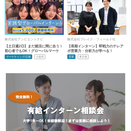
株式会社アンビエントナビ
株式会社ブレイク・フィールド社
【土日週2◎】まだ就活に間に合う！
【長期インターン】即戦力のテレア
初心者でもOK！グローバルマーケ
ポ営業力・分析力が学べる！
マーケティング/広報
大阪府
営業
東京都