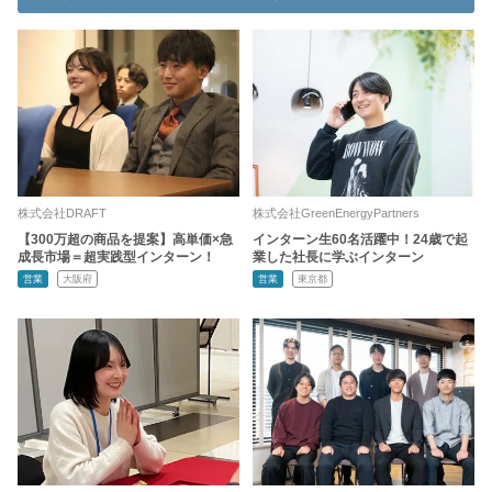
株式会社DRAFT
株式会社GreenEnergyPartners
【300万超の商品を提案】高単価×急
インターン生60名活躍中！24歳で起
成長市場＝超実践型インターン！
業した社長に学ぶインターン
営業
大阪府
営業
東京都