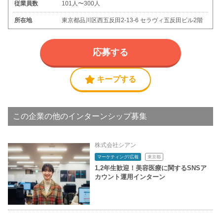
従業員数
101人〜300人
所在地
東京都品川区西五反田2-13-6 セラヴィ五反田ビル2階
応募する
キープする
この企業の他のインターンシップ募集
株式会社シアン
マーケティング/広報
東京都
1,2年生歓迎！美容医療に関するSNSア
カウント運用インターン