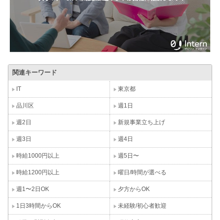
関連キーワード
IT
東京都
品川区
週1日
週2日
新規事業立ち上げ
週3日
週4日
時給1000円以上
週5日〜
時給1200円以上
曜日/時間が選べる
週1〜2日OK
夕方からOK
1日3時間からOK
未経験/初心者歓迎