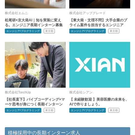
株式会社エムニ
株式会社アップグレード
松尾研×京大発AI｜知を実装に変え
【東大発・文理不問】大手企業のプ
る。エンジニア長期インターン募集
ライム案件を担当するエンジニア
エンジニア/プログラミング
東京都
エンジニア/プログラミング
東京都
株式会社TorchUp
株式会社シアン
【社長直下】バイブコーディング×マ
【 未経験歓迎 】美容医療の未来を、
ーケ思考が身につく長期インターン
AIで作りましょう。
エンジニア/プログラミング
東京都
エンジニア/プログラミング
東京都
積極採用中の長期インターン求人