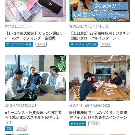
株式会社ホテラバ
株式会社アンビエントナビ
【1・2年生大歓迎】カラコン通販サ
【土日週2】28卒積極採用！ガクチカ
イトのマーケティング・企画職
に強いグローバルインターン！
マーケティング/広報
東京都
マーケティング/広報
東京都
LSIGN POST株式会社
株式会社山田特殊技研DICE
■キーエンス・外資金融への内定者
設計事務所で「ものづくり」と建築
も！就活無双のスキルを習得しよ
デザインビジネスを学ぶインターン
う！
デザイナー
埼玉県
営業
大阪府