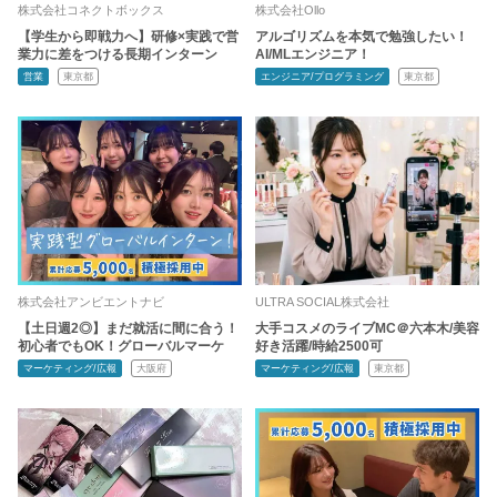
株式会社コネクトボックス
株式会社Ollo
【学生から即戦力へ】研修×実践で営
アルゴリズムを本気で勉強したい！
業力に差をつける長期インターン
AI/MLエンジニア！
営業
東京都
エンジニア/プログラミング
東京都
株式会社アンビエントナビ
ULTRA SOCIAL株式会社
【土日週2◎】まだ就活に間に合う！
大手コスメのライブMC＠六本木/美容
初心者でもOK！グローバルマーケ
好き活躍/時給2500可
マーケティング/広報
大阪府
マーケティング/広報
東京都