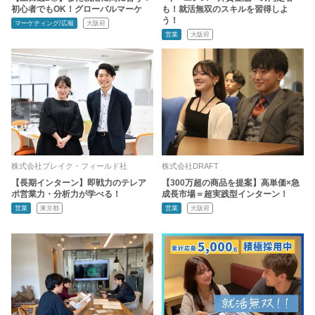
初心者でもOK！グローバルマーケ
も！就活無双のスキルを習得しよ
う！
マーケティング/広報
大阪府
営業
大阪府
株式会社ブレイク・フィールド社
株式会社DRAFT
【長期インターン】即戦力のテレア
【300万超の商品を提案】高単価×急
ポ営業力・分析力が学べる！
成長市場＝超実践型インターン！
営業
東京都
営業
大阪府