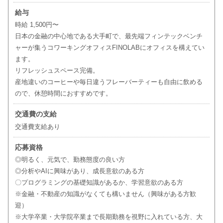
給与
時給 1,500円〜
日本の金融の中心地である大手町で、最先端フィンテックベンチ
ャーが集うコワーキングオフィスFINOLABにオフィスを構えてい
ます。
リフレッシュスペース完備。
産地違いのコーヒーや毎日違うフレーバーティーも自由に飲める
ので、休憩時間におすすめです。
交通費の支給
交通費支給あり
応募資格
◎明るく、元気で、勤務態度の良い方
◎分析やAIに興味があり、成長意欲のある方
〇プログラミングの基礎知識があるか、学習意欲のある方
※金融・不動産の知識がなくても構いません（興味がある方歓
迎）
※大学卒業・大学院卒業まで長期勤務を視野に入れている方、大