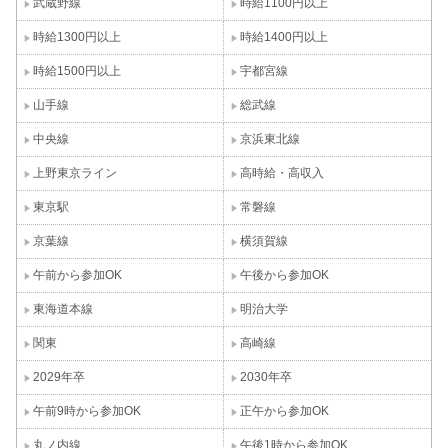
武蔵野線
時給1100円以上
時給1300円以上
時給1400円以上
時給1500円以上
宇都宮線
山手線
総武線
中央線
京浜東北線
上野東京ライン
高時給・高収入
東京駅
常磐線
京葉線
横須賀線
午前から参加OK
午後から参加OK
東海道本線
明治大学
関東
高崎線
2029年卒
2030年卒
午前9時から参加OK
正午から参加OK
丸ノ内線
午後1時から参加OK