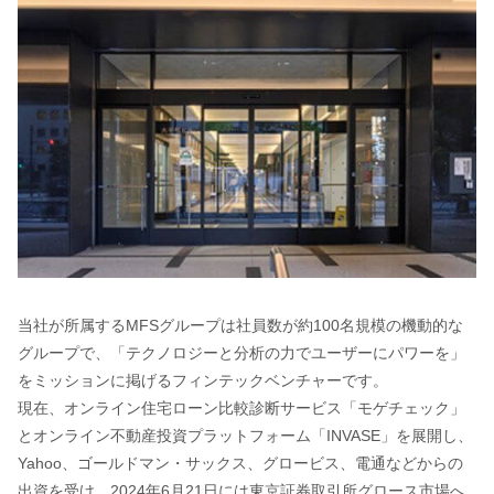
当社が所属するMFSグループは社員数が約100名規模の機動的な
グループで、「テクノロジーと分析の力でユーザーにパワーを」
をミッションに掲げるフィンテックベンチャーです。
現在、オンライン住宅ローン比較診断サービス「モゲチェック」
とオンライン不動産投資プラットフォーム「INVASE」を展開し、
Yahoo、ゴールドマン・サックス、グロービス、電通などからの
出資を受け、2024年6月21日には東京証券取引所グロース市場へ