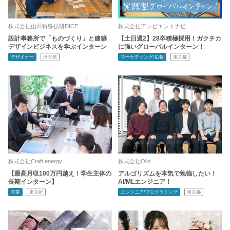
株式会社山田特殊技研DICE
株式会社アンビエントナビ
設計事務所で「ものづくり」と建築
【土日週2】28卒積極採用！ガクチカ
デザインビジネスを学ぶインターン
に強いグローバルインターン！
デザイナー
埼玉県
マーケティング/広報
東京都
株式会社Craft energy
株式会社Ollo
【最高月収100万円越え！学生主体の
アルゴリズムを本気で勉強したい！
長期インターン】
AI/MLエンジニア！
営業
東京都
エンジニア/プログラミング
東京都