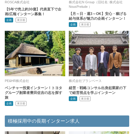
ROSCA株式会社
株式会社N Group（旧社名: 株式会社
NousPrelude ）
【5年で売上約30億】代表直下で企
【月～日・週3～OK】安心・稼げる
画/広報インターン募集！
給与体系が魅力の企画インターン！
企画
東京都
企画
東京都
PE&HR株式会社
株式会社プランベース
ベンチャー投資インターン！トヨタ
経営・戦略コンサル出身起業家の下
グループ創業者豊田佐吉の志を探す
で経営視点を学ぶインターン
旅
企画
東京都
企画
東京都
積極採用中の長期インターン求人