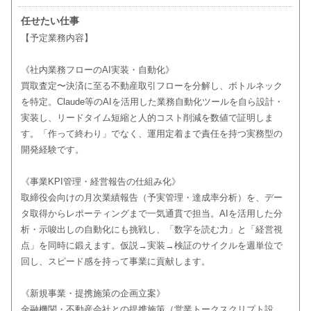
任せたい仕事
【予定業務内容】
《社内業務フローのAI実装・自動化》
買取査定〜決済に至る不動産取引フローを分解し、ボトルネック
を特定。Claude等のAIを活用した業務自動化ツールを自ら設計・
実装し、リードタイム短縮と人的コスト削減を数値で証明しま
す。「作って終わり」でなく、運用定着まで責任を持つ実務型の
開発経験です。
《事業KPI管理・経営報告の仕組み化》
取締役会向けの月次業績報告（予実管理・達成率分析）を、デー
タ取得からレポーティングまで一気通貫で担当。AIを活用した分
析・示唆出しの自動化にも挑戦し、「数字を読む力」と「経営視
点」を同時に鍛えます。仮説→実装→検証のサイクルを週単位で
回し、スピード感を持って事業に貢献します。
《新規事業・提携施策の企画立案》
金融機関・不動産会社との提携施策（営業トークスクリプト設