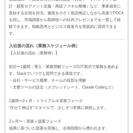
計・顧客セグメント定義・商談ファネル整備）など、事業成長に
直結する企画を担当。施策を小さく仮説検証しながら高速でPDCA
を回し、市場調査から取締役への社内プレゼンまでを一貫して経
験できます。戦略思考とビジネス推進力を実践的に習得できま
す。
入社後の流れ（業務スケジュール例）
【入社後の流れ（業務例）】
初日〜1週間：導入・業務理解フェーズOJT形式で業務を進めま
す。Slackでいつでも質問できる環境です。
・会社・サービス概要、チームの役割を理解
・主要ツールの設定（スプレッドシート、Claude Codeなど）
1週間〜2ヶ月：トライアル＆実務フェーズ
“任せて伸ばす”スタイルで、少しずつ実務に挑戦します。
2ヶ月〜：実践＋提案フェーズ
成果に基づいた提案を実施し、企画段階から携われます。