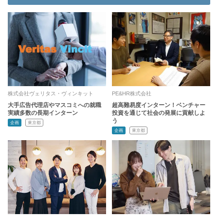
株式会社ヴェリタス・ヴィンキット
PE&HR株式会社
大手広告代理店やマスコミへの就職
超高難易度インターン！ベンチャー
実績多数の長期インターン
投資を通じて社会の発展に貢献しよ
う
企画
東京都
企画
東京都