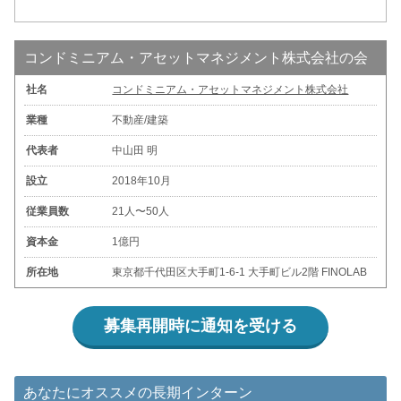
コンドミニアム・アセットマネジメント株式会社の会
社名
コンドミニアム・アセットマネジメント株式会社
社概要
業種
不動産/建築
代表者
中山田 明
設立
2018年10月
従業員数
21人〜50人
資本金
1億円
所在地
東京都千代田区大手町1-6-1 大手町ビル2階 FINOLAB
募集再開時に通知を受ける
あなたにオススメの長期インターン