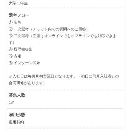
大学３年生
選考フロー
① 応募
② 一次選考（チャット内での質問へのご回答）
③ 二次選考（面接はオンラインでもオフラインでも対応できま
す）
④ 履歴書提出
⑤ 内定
⑥ インターン開始
※入社日は毎月月初営業日となります。（初日に同月入社者との
合同研修があります）
募集人数
1名
雇用形態
雇用契約