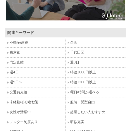
関連キーワード
不動産/建築
企画
東京都
千代田区
内定直結
週3日
週4日
時給1000円以上
週5日〜
時給1200円以上
交通費支給
曜日/時間が選べる
未経験/初心者歓迎
服装・髪型自由
女性が活躍中
起業したい人おすすめ
メンター制度あり
研修充実