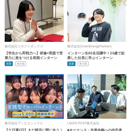
株式会社コネクトボックス
株式会社GreenEnergyPartners
【学生から即戦力へ】研修×実践で営
インターン生60名活躍中！24歳で起
業力に差をつける長期インターン
業した社長に学ぶインターン
営業
東京都
営業
東京都
株式会社アンビエントナビ
LSIGN POST株式会社
【土日週2◎】まだ就活に間に合う！
■キーエンス・外資金融への内定者