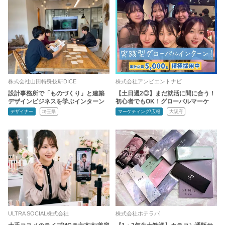
株式会社山田特殊技研DICE
株式会社アンビエントナビ
設計事務所で「ものづくり」と建築
【土日週2◎】まだ就活に間に合う！
デザインビジネスを学ぶインターン
初心者でもOK！グローバルマーケ
デザイナー
埼玉県
マーケティング/広報
大阪府
ULTRA SOCIAL株式会社
株式会社ホテラバ