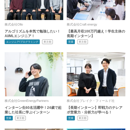
株式会社Ollo
株式会社Craft energy
アルゴリズムを本気で勉強したい！
【最高月収100万円越え！学生主体の
AI/MLエンジニア！
長期インターン】
エンジニア/プログラミング
東京都
営業
東京都
株式会社GreenEnergyPartners
株式会社ブレイク・フィールド社
インターン生60名活躍中！24歳で起
【長期インターン】即戦力のテレア
業した社長に学ぶインターン
ポ営業力・分析力が学べる！
営業
東京都
営業
東京都