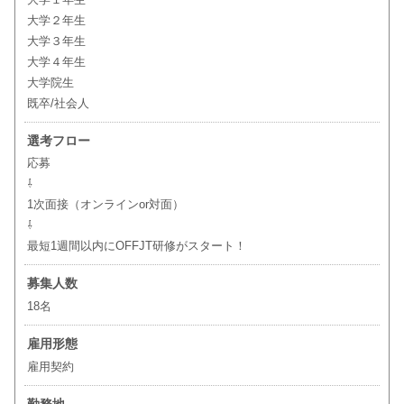
大学２年生
大学３年生
大学４年生
大学院生
既卒/社会人
選考フロー
応募
⇩
1次面接（オンラインor対面）
⇩
最短1週間以内にOFFJT研修がスタート！
募集人数
18名
雇用形態
雇用契約