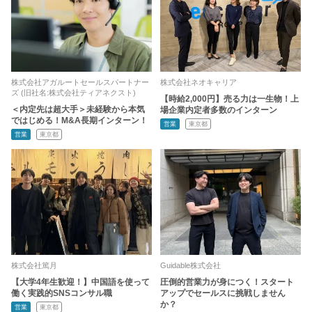
株式会社アガルートセールスパートナー
株式会社ネオキャリア
ズ (旧社名:株式会社ティアネクスト)
【時給2,000円】売る力は一生物！上
＜内定先は超大手＞未経験から本気
場企業内定者多数のインターン
ではじめる！M&A長期インターン！
営業
東京都
営業
東京都
株式会社篤月
Guidable株式会社
【大学4年生歓迎！】中国語を使って
圧倒的営業力が身につく！スタート
働く実践的SNSコンサル職
アップでセールスに挑戦しません
か？
営業
東京都