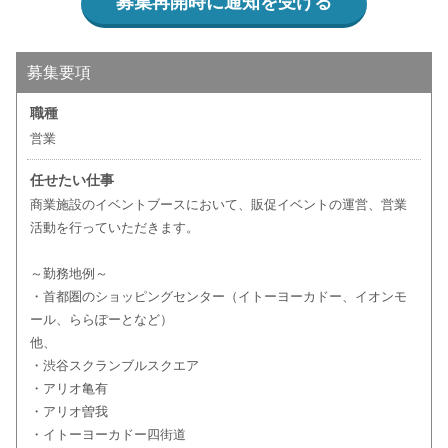
募集再開時に通知を受ける
募集要項
職種
営業
任せたい仕事
商業施設のイベントブースにおいて、販促イベントの運営、営業
活動を行っていただきます。
～勤務地例～
・首都圏のショッピングセンター（イトーヨーカドー、イオンモ
ール、ららぽーとなど）
他、
・渋谷スクランブルスクエア
・アリオ亀有
・アリオ曽我
・イトーヨーカドー四街道