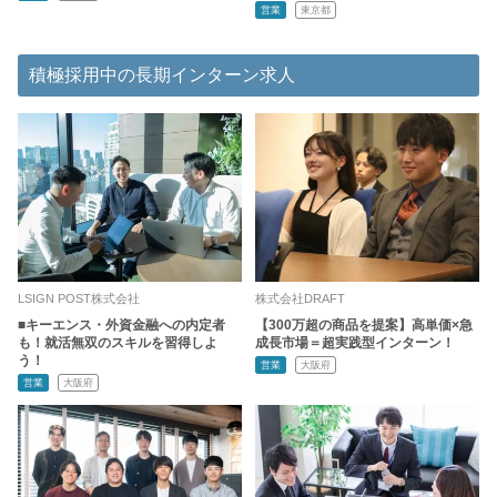
営業
東京都
積極採用中の長期インターン求人
LSIGN POST株式会社
株式会社DRAFT
■キーエンス・外資金融への内定者
【300万超の商品を提案】高単価×急
も！就活無双のスキルを習得しよ
成長市場＝超実践型インターン！
う！
営業
大阪府
営業
大阪府