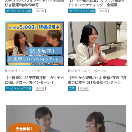
大手コスメのライブMC＠六本木/美容
【1・2年生大歓迎】カラコン通販サ
好き活躍/時給2500可
イトのマーケティング・企画職
マーケティング/広報
東京都
マーケティング/広報
東京都
株式会社アンビエントナビ
株式会社コネクトボックス
【土日週2】28卒積極採用！ガクチカ
【学生から即戦力へ】研修×実践で営
に強いグローバルインターン！
業力に差をつける長期インターン
マーケティング/広報
東京都
営業
東京都