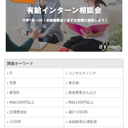
関連キーワード
IT
コンサルティング
営業
東京都
新宿区
新規事業立ち上げ
時給1000円以上
時給1200円以上
交通費支給
週1〜2日OK
土日OK
未経験/初心者歓迎