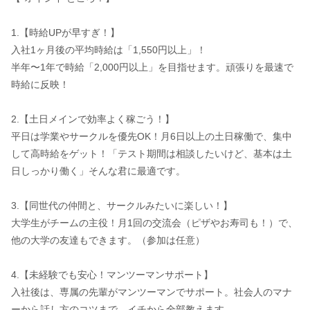
1.【時給UPが早すぎ！】
入社1ヶ月後の平均時給は「1,550円以上」！
半年〜1年で時給「2,000円以上」を目指せます。頑張りを最速で
時給に反映！
2.【土日メインで効率よく稼ごう！】
平日は学業やサークルを優先OK！月6日以上の土日稼働で、集中
して高時給をゲット！「テスト期間は相談したいけど、基本は土
日しっかり働く」そんな君に最適です。
3.【同世代の仲間と、サークルみたいに楽しい！】
大学生がチームの主役！月1回の交流会（ピザやお寿司も！）で、
他の大学の友達もできます。（参加は任意）
4.【未経験でも安心！マンツーマンサポート】
入社後は、専属の先輩がマンツーマンでサポート。社会人のマナ
ーから話し方のコツまで、イチから全部教えます。